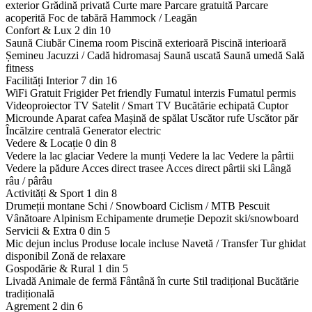
exterior
Grădină privată
Curte mare
Parcare gratuită
Parcare
acoperită
Foc de tabără
Hammock / Leagăn
Confort & Lux
2 din 10
Saună
Ciubăr
Cinema room
Piscină exterioară
Piscină interioară
Șemineu
Jacuzzi / Cadă hidromasaj
Saună uscată
Saună umedă
Sală
fitness
Facilități Interior
7 din 16
WiFi Gratuit
Frigider
Pet friendly
Fumatul interzis
Fumatul permis
Videoproiector
TV Satelit / Smart TV
Bucătărie echipată
Cuptor
Microunde
Aparat cafea
Mașină de spălat
Uscător rufe
Uscător păr
Încălzire centrală
Generator electric
Vedere & Locație
0 din 8
Vedere la lac glaciar
Vedere la munți
Vedere la lac
Vedere la pârtii
Vedere la pădure
Acces direct trasee
Acces direct pârtii ski
Lângă
râu / pârâu
Activități & Sport
1 din 8
Drumeții montane
Schi / Snowboard
Ciclism / MTB
Pescuit
Vânătoare
Alpinism
Echipamente drumeție
Depozit ski/snowboard
Servicii & Extra
0 din 5
Mic dejun inclus
Produse locale incluse
Navetă / Transfer
Tur ghidat
disponibil
Zonă de relaxare
Gospodărie & Rural
1 din 5
Livadă
Animale de fermă
Fântână în curte
Stil tradițional
Bucătărie
tradițională
Agrement
2 din 6