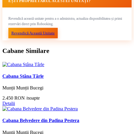
EȘTI PROPRIETARUL ACESTEI UNITĂȚI?
Revendică această unitate pentru a o administra, actualiza disponibilitatea și primi
rezervări direct prin Robooking.
Revendică Această Unitate
Cabane Similare
Cabana Stâna Târle
Munții Munții Bucegi
2.450 RON
/noapte
Detalii
Cabana Belvedere din Padina Pestera
Munții Munții Bucegi