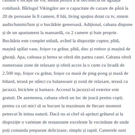
cabană o locație de vis, ideală pentru a te deconecta de agitația
cotidiană. Bârlogul Vikingilor are o capacitate de cazare de până la
20 de persoane în 8 camere, 8 băi, living spațios dotat cu tv, sistem
audio/lumini/fum și o bucătărie generoasă. Adițional, cabana dispune
și de un apartament la mansardă, cu 2 camere și baie proprie.
Bucătăria este complet utilată, având la dispoziție cuptor, plită,
mașină spălat vase, foișor cu grătar, plită, disc și rotisor și mașină de
gheață. Apa, cafeaua și berea se oferă din partea casei. Cabana oferă
numeroase zone de relaxare și oferă acces la o curte cu livadă de
2.500 mp, foișor cu grătar, foișor cu masă de ping-pong și masă de
biliard, terasă pe stânci cu balansoare și zonă de relaxare, terasă cu
jacuzzi, biciclete și hamace. Accesul la jacuzzi-ul exterior este
gratuit. De asemenea, cabana oferă un loc de joacă pentru copii,
pentru ca cei mici să se bucure la maximum de fiecare moment
petrecut în inima naturii. Dacă nu ai chef să aprinzi grătarul ai la
dispoziție o varietate de restaurante excelente în vecinătate de unde
poți comanda preparate delicioase, simplu și rapid. Camerele sunt