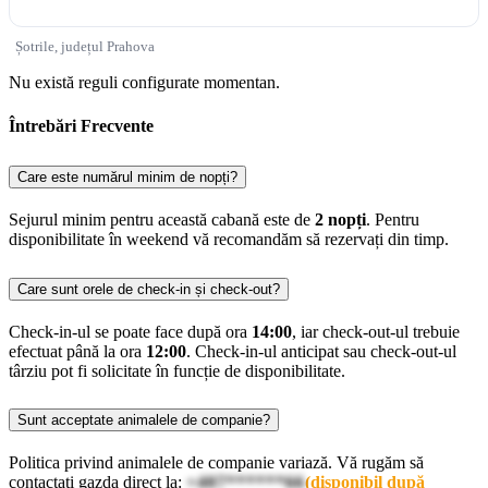
Șotrile, județul Prahova
Nu există reguli configurate momentan.
Întrebări Frecvente
Care este numărul minim de nopți?
Sejurul minim pentru această cabană este de
2 nopți
. Pentru
disponibilitate în weekend vă recomandăm să rezervați din timp.
Care sunt orele de check-in și check-out?
Check-in-ul se poate face după ora
14:00
, iar check-out-ul trebuie
efectuat până la ora
12:00
. Check-in-ul anticipat sau check-out-ul
târziu pot fi solicitate în funcție de disponibilitate.
Sunt acceptate animalele de companie?
Politica privind animalele de companie variază. Vă rugăm să
contactați gazda direct la:
+407******66
(disponibil după