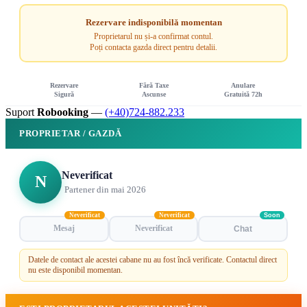
Rezervare indisponibilă momentan
Proprietarul nu și-a confirmat contul.
Poți contacta gazda direct pentru detalii.
Rezervare
Fără Taxe
Anulare
Sigură
Ascunse
Gratuită 72h
Suport
Robooking
—
(+40)724-882.233
PROPRIETAR / GAZDĂ
Neverificat
N
Partener din mai 2026
Neverificat
Neverificat
Soon
Mesaj
Neverificat
Chat
Datele de contact ale acestei cabane nu au fost încă verificate. Contactul direct
nu este disponibil momentan.