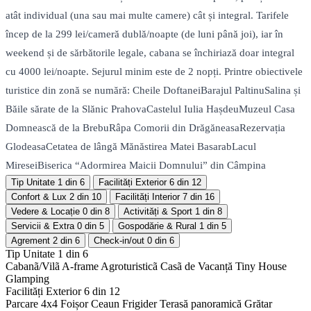
atât individual (una sau mai multe camere) cât și integral. Tarifele
încep de la 299 lei/cameră dublă/noapte (de luni până joi), iar în
weekend și de sărbătorile legale, cabana se închiriază doar integral
cu 4000 lei/noapte. Sejurul minim este de 2 nopți. Printre obiectivele
turistice din zonă se numără: Cheile DoftaneiBarajul PaltinuSalina și
Băile sărate de la Slănic PrahovaCastelul Iulia HașdeuMuzeul Casa
Domnească de la BrebuRâpa Comorii din DrăgăneasaRezervația
GlodeasaCetatea de lângă Mănăstirea Matei BasarabLacul
MireseiBiserica “Adormirea Maicii Domnului” din Câmpina
Tip Unitate
1 din 6
Facilități Exterior
6 din 12
Confort & Lux
2 din 10
Facilități Interior
7 din 16
Vedere & Locație
0 din 8
Activități & Sport
1 din 8
Servicii & Extra
0 din 5
Gospodărie & Rural
1 din 5
Agrement
2 din 6
Check-in/out
0 din 6
Tip Unitate
1 din 6
Cabanã/Vilã
A-frame
Agroturisticã
Casã de Vacanță
Tiny House
Glamping
Facilități Exterior
6 din 12
Parcare 4x4
Foișor
Ceaun
Frigider
Terasă panoramică
Grătar