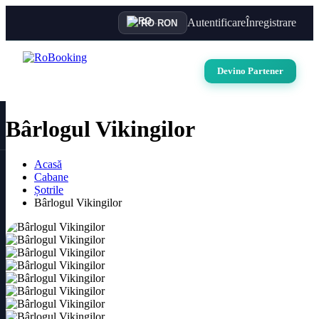
Autentificare
Înregistrare
RO
·
RON
Devino Partener
Bârlogul Vikingilor
Acasă
Cabane
Șotrile
Bârlogul Vikingilor