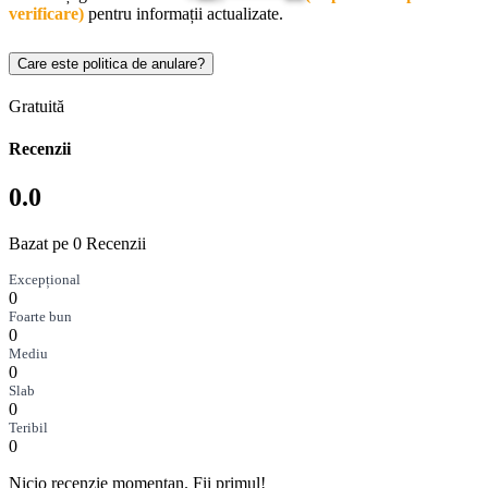
verificare)
pentru informații actualizate.
Care este politica de anulare?
Gratuită
Recenzii
0.0
Bazat pe 0 Recenzii
Excepțional
0
Foarte bun
0
Mediu
0
Slab
0
Teribil
0
Nicio recenzie momentan. Fii primul!