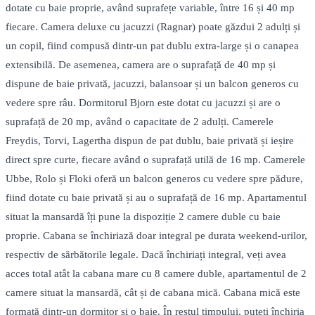
dotate cu baie proprie, având suprafețe variable, între 16 și 40 mp
fiecare. Camera deluxe cu jacuzzi (Ragnar) poate găzdui 2 adulți și
un copil, fiind compusă dintr-un pat dublu extra-large și o canapea
extensibilă. De asemenea, camera are o suprafață de 40 mp și
dispune de baie privată, jacuzzi, balansoar și un balcon generos cu
vedere spre râu. Dormitorul Bjorn este dotat cu jacuzzi și are o
suprafață de 20 mp, având o capacitate de 2 adulți. Camerele
Freydis, Torvi, Lagertha dispun de pat dublu, baie privată și ieșire
direct spre curte, fiecare având o suprafață utilă de 16 mp. Camerele
Ubbe, Rolo și Floki oferă un balcon generos cu vedere spre pădure,
fiind dotate cu baie privată și au o suprafață de 16 mp. Apartamentul
situat la mansardă îți pune la dispoziție 2 camere duble cu baie
proprie. Cabana se închiriază doar integral pe durata weekend-urilor,
respectiv de sărbătorile legale. Dacă închiriați integral, veți avea
acces total atât la cabana mare cu 8 camere duble, apartamentul de 2
camere situat la mansardă, cât și de cabana mică. Cabana mică este
formată dintr-un dormitor și o baie. În restul timpului, puteți închiria