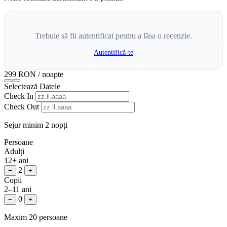
Trebuie să fii autentificat pentru a lăsa o recenzie.
Autentifică-te
299 RON
/ noapte
Selectează Datele
Check In
Check Out
Sejur minim 2 nopți
Persoane
Adulți
12+ ani
2
−
+
Copii
2–11 ani
0
−
+
Maxim 20 persoane