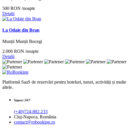
500 RON
/noapte
Detalii
La Odaie din Bran
Munții Munții Bucegi
2.000 RON
/noapte
Detalii
Platformă SaaS de rezervări pentru hoteluri, tururi, activități și multe
altele.
Suport 24/7
(+40)724-882.233
Cluj-Napoca, România
contact@robooking.ro