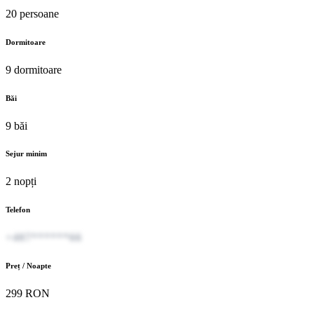
20 persoane
Dormitoare
9 dormitoare
Băi
9 băi
Sejur minim
2 nopți
Telefon
+407******66
Preț / Noapte
299 RON