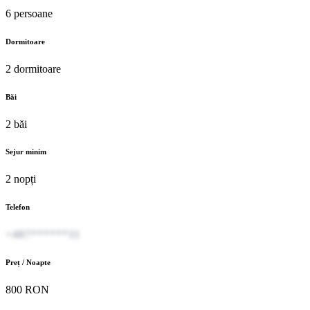
6 persoane
Dormitoare
2 dormitoare
Băi
2 băi
Sejur minim
2 nopți
Telefon
+407******11
Preț / Noapte
800 RON