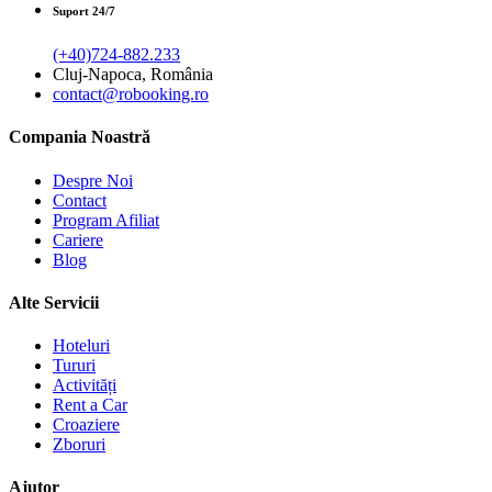
Suport 24/7
(+40)724-882.233
Cluj-Napoca, România
contact@robooking.ro
Compania Noastră
Despre Noi
Contact
Program Afiliat
Cariere
Blog
Alte Servicii
Hoteluri
Tururi
Activități
Rent a Car
Croaziere
Zboruri
Ajutor