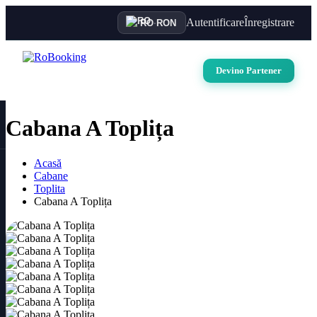
Autentificare
Înregistrare
RO
·
RON
Devino Partener
Cabana A Toplița
Acasă
Cabane
Toplita
Cabana A Toplița