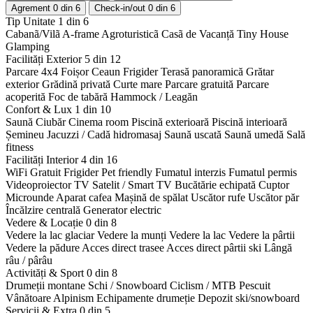
Agrement
0 din 6
Check-in/out
0 din 6
Tip Unitate
1 din 6
Cabanã/Vilã
A-frame
Agroturisticã
Casã de Vacanță
Tiny House
Glamping
Facilități Exterior
5 din 12
Parcare 4x4
Foișor
Ceaun
Frigider
Terasă panoramică
Grătar
exterior
Grădină privată
Curte mare
Parcare gratuită
Parcare
acoperită
Foc de tabără
Hammock / Leagăn
Confort & Lux
1 din 10
Saună
Ciubăr
Cinema room
Piscină exterioară
Piscină interioară
Șemineu
Jacuzzi / Cadă hidromasaj
Saună uscată
Saună umedă
Sală
fitness
Facilități Interior
4 din 16
WiFi Gratuit
Frigider
Pet friendly
Fumatul interzis
Fumatul permis
Videoproiector
TV Satelit / Smart TV
Bucătărie echipată
Cuptor
Microunde
Aparat cafea
Mașină de spălat
Uscător rufe
Uscător păr
Încălzire centrală
Generator electric
Vedere & Locație
0 din 8
Vedere la lac glaciar
Vedere la munți
Vedere la lac
Vedere la pârtii
Vedere la pădure
Acces direct trasee
Acces direct pârtii ski
Lângă
râu / pârâu
Activități & Sport
0 din 8
Drumeții montane
Schi / Snowboard
Ciclism / MTB
Pescuit
Vânătoare
Alpinism
Echipamente drumeție
Depozit ski/snowboard
Servicii & Extra
0 din 5