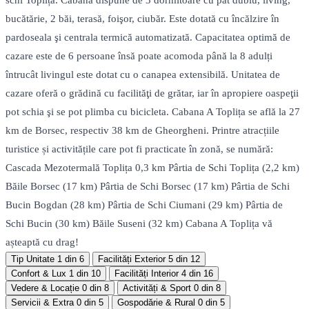
schi Toplița. Cabana dispune de 3 dormitoare cu pat dublu, living,
bucătărie, 2 băi, terasă, foişor, ciubăr. Este dotată cu încălzire în
pardoseala şi centrala termică automatizată. Capacitatea optimă de
cazare este de 6 persoane însă poate acomoda până la 8 adulți
întrucât livingul este dotat cu o canapea extensibilă. Unitatea de
cazare oferă o grădină cu facilităţi de grătar, iar în apropiere oaspeţii
pot schia şi se pot plimba cu bicicleta. Cabana A Toplița se află la 27
km de Borsec, respectiv 38 km de Gheorgheni. Printre atracțiile
turistice și activitățile care pot fi practicate în zonă, se numără:
Cascada Mezotermală Toplița 0,3 km Pârtia de Schi Toplița (2,2 km)
Băile Borsec (17 km) Pârtia de Schi Borsec (17 km) Pârtia de Schi
Bucin Bogdan (28 km) Pârtia de Schi Ciumani (29 km) Pârtia de
Schi Bucin (30 km) Băile Suseni (32 km) Cabana A Toplița vă
așteaptă cu drag!
Tip Unitate
1 din 6
Facilități Exterior
5 din 12
Confort & Lux
1 din 10
Facilități Interior
4 din 16
Vedere & Locație
0 din 8
Activități & Sport
0 din 8
Servicii & Extra
0 din 5
Gospodărie & Rural
0 din 5