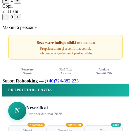
2
−
+
Copii
2–11 ani
0
−
+
Maxim 6 persoane
Rezervare indisponibilă momentan
Proprietarul nu și-a confirmat contul.
Poți contacta gazda direct pentru detalii.
Rezervare
Fără Taxe
Anulare
Sigură
Ascunse
Gratuită 72h
Suport
Robooking
—
(+40)724-882.233
PROPRIETAR / GAZDĂ
Neverificat
N
Partener din mai 2026
Neverificat
Neverificat
Soon
Mesaj
Neverificat
Chat