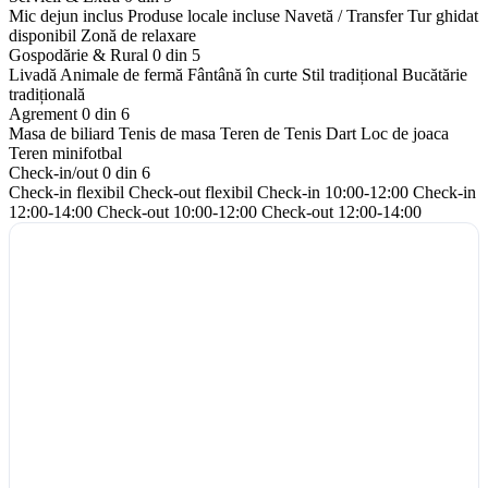
Mic dejun inclus
Produse locale incluse
Navetă / Transfer
Tur ghidat
disponibil
Zonă de relaxare
Gospodărie & Rural
0 din 5
Livadă
Animale de fermă
Fântână în curte
Stil tradițional
Bucătărie
tradițională
Agrement
0 din 6
Masa de biliard
Tenis de masa
Teren de Tenis
Dart
Loc de joaca
Teren minifotbal
Check-in/out
0 din 6
Check-in flexibil
Check-out flexibil
Check-in 10:00-12:00
Check-in
12:00-14:00
Check-out 10:00-12:00
Check-out 12:00-14:00