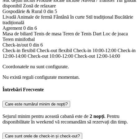
Mic dejun inclus
Produse locale incluse
Navetă / Transfer
Tur ghidat
disponibil
Zonă de relaxare
Gospodărie & Rural
0 din 5
Livadă
Animale de fermă
Fântână în curte
Stil tradițional
Bucătărie
tradițională
Agrement
0 din 6
Masa de biliard
Tenis de masa
Teren de Tenis
Dart
Loc de joaca
Teren minifotbal
Check-in/out
0 din 6
Check-in flexibil
Check-out flexibil
Check-in 10:00-12:00
Check-in
12:00-14:00
Check-out 10:00-12:00
Check-out 12:00-14:00
Coordonatele nu sunt configurate.
Nu există reguli configurate momentan.
Întrebări Frecvente
Care este numărul minim de nopți?
Sejurul minim pentru această cabană este de
2 nopți
. Pentru
disponibilitate în weekend vă recomandăm să rezervați din timp.
Care sunt orele de check-in și check-out?