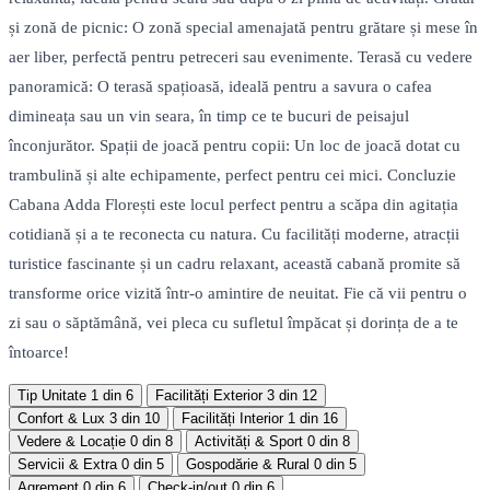
și zonă de picnic: O zonă special amenajată pentru grătare și mese în
aer liber, perfectă pentru petreceri sau evenimente. Terasă cu vedere
panoramică: O terasă spațioasă, ideală pentru a savura o cafea
dimineața sau un vin seara, în timp ce te bucuri de peisajul
înconjurător. Spații de joacă pentru copii: Un loc de joacă dotat cu
trambulină și alte echipamente, perfect pentru cei mici. Concluzie
Cabana Adda Florești este locul perfect pentru a scăpa din agitația
cotidiană și a te reconecta cu natura. Cu facilități moderne, atracții
turistice fascinante și un cadru relaxant, această cabană promite să
transforme orice vizită într-o amintire de neuitat. Fie că vii pentru o
zi sau o săptămână, vei pleca cu sufletul împăcat și dorința de a te
întoarce!
Tip Unitate
1 din 6
Facilități Exterior
3 din 12
Confort & Lux
3 din 10
Facilități Interior
1 din 16
Vedere & Locație
0 din 8
Activități & Sport
0 din 8
Servicii & Extra
0 din 5
Gospodărie & Rural
0 din 5
Agrement
0 din 6
Check-in/out
0 din 6