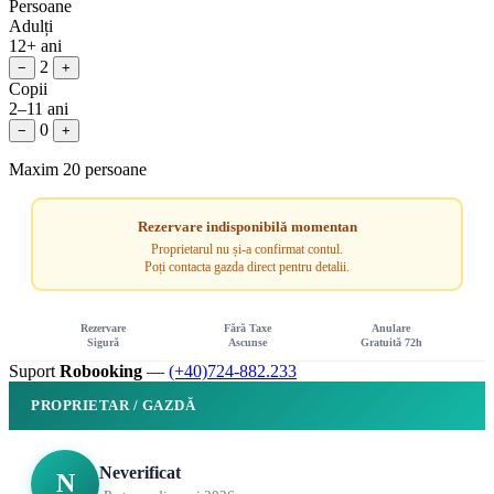
Persoane
Adulți
12+ ani
2
−
+
Copii
2–11 ani
0
−
+
Maxim 20 persoane
Rezervare indisponibilă momentan
Proprietarul nu și-a confirmat contul.
Poți contacta gazda direct pentru detalii.
Rezervare
Fără Taxe
Anulare
Sigură
Ascunse
Gratuită 72h
Suport
Robooking
—
(+40)724-882.233
PROPRIETAR / GAZDĂ
Neverificat
N