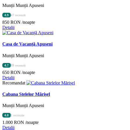
Munții Munții Apuseni
4.9
47 recenzii
850 RON
/noapte
Detalii
Casa de Vacanță Apuseni
Munții Munții Apuseni
4.7
89 recenzii
650 RON
/noapte
Detalii
Recomandat
Cabana Stelelor Mărișel
Munții Munții Apuseni
4.0
1 recenzie
1.000 RON
/noapte
Detalii