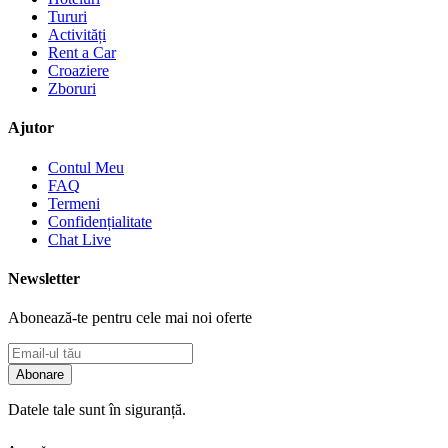
Tururi
Activități
Rent a Car
Croaziere
Zboruri
Ajutor
Contul Meu
FAQ
Termeni
Confidențialitate
Chat Live
Newsletter
Abonează-te pentru cele mai noi oferte
Abonare
Datele tale sunt în siguranță.