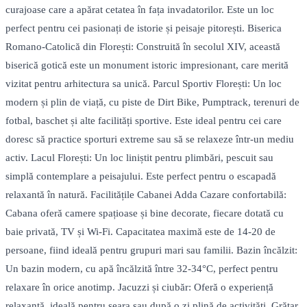
curajoase care a apărat cetatea în fața invadatorilor. Este un loc
perfect pentru cei pasionați de istorie și peisaje pitorești. Biserica
Romano-Catolică din Florești: Construită în secolul XIV, această
biserică gotică este un monument istoric impresionant, care merită
vizitat pentru arhitectura sa unică. Parcul Sportiv Florești: Un loc
modern și plin de viață, cu piste de Dirt Bike, Pumptrack, terenuri de
fotbal, baschet și alte facilități sportive. Este ideal pentru cei care
doresc să practice sporturi extreme sau să se relaxeze într-un mediu
activ. Lacul Florești: Un loc liniștit pentru plimbări, pescuit sau
simplă contemplare a peisajului. Este perfect pentru o escapadă
relaxantă în natură. Facilitățile Cabanei Adda Cazare confortabilă:
Cabana oferă camere spațioase și bine decorate, fiecare dotată cu
baie privată, TV și Wi-Fi. Capacitatea maximă este de 14-20 de
persoane, fiind ideală pentru grupuri mari sau familii. Bazin încălzit:
Un bazin modern, cu apă încălzită între 32-34°C, perfect pentru
relaxare în orice anotimp. Jacuzzi și ciubăr: Oferă o experiență
relaxantă, ideală pentru seara sau după o zi plină de activități. Grătar