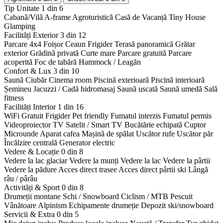
Tip Unitate
1 din 6
Cabanã/Vilã
A-frame
Agroturisticã
Casã de Vacanță
Tiny House
Glamping
Facilități Exterior
3 din 12
Parcare 4x4
Foișor
Ceaun
Frigider
Terasă panoramică
Grătar
exterior
Grădină privată
Curte mare
Parcare gratuită
Parcare
acoperită
Foc de tabără
Hammock / Leagăn
Confort & Lux
3 din 10
Saună
Ciubăr
Cinema room
Piscină exterioară
Piscină interioară
Șemineu
Jacuzzi / Cadă hidromasaj
Saună uscată
Saună umedă
Sală
fitness
Facilități Interior
1 din 16
WiFi Gratuit
Frigider
Pet friendly
Fumatul interzis
Fumatul permis
Videoproiector
TV Satelit / Smart TV
Bucătărie echipată
Cuptor
Microunde
Aparat cafea
Mașină de spălat
Uscător rufe
Uscător păr
Încălzire centrală
Generator electric
Vedere & Locație
0 din 8
Vedere la lac glaciar
Vedere la munți
Vedere la lac
Vedere la pârtii
Vedere la pădure
Acces direct trasee
Acces direct pârtii ski
Lângă
râu / pârâu
Activități & Sport
0 din 8
Drumeții montane
Schi / Snowboard
Ciclism / MTB
Pescuit
Vânătoare
Alpinism
Echipamente drumeție
Depozit ski/snowboard
Servicii & Extra
0 din 5