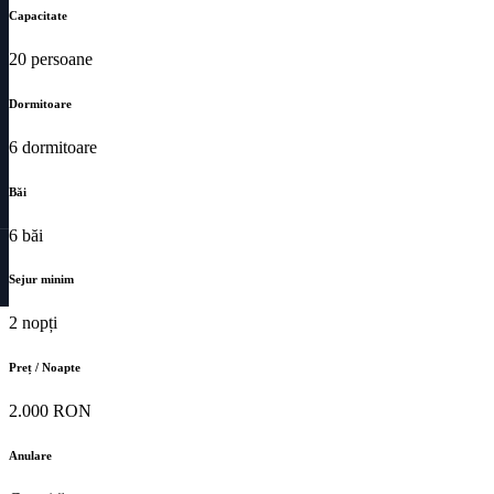
Capacitate
20 persoane
Dormitoare
6 dormitoare
Băi
6 băi
Sejur minim
2 nopți
Preț / Noapte
2.000 RON
Anulare