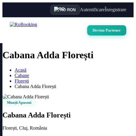
Autentificare
Înregistrare
RO
·
RON
Devino Partener
Cabana Adda Florești
Acasă
Cabane
Florești
Cabana Adda Florești
Munții Apuseni
Cabana Adda Florești
Florești, Cluj, România