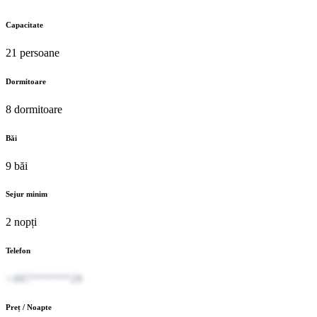
Capacitate
21 persoane
Dormitoare
8 dormitoare
Băi
9 băi
Sejur minim
2 nopți
Telefon
+407******20
Preț / Noapte