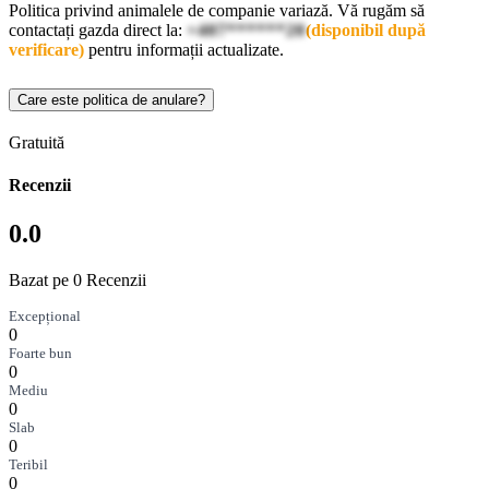
Politica privind animalele de companie variază. Vă rugăm să
contactați gazda direct la:
+407******20
(disponibil după
verificare)
pentru informații actualizate.
Care este politica de anulare?
Gratuită
Recenzii
0.0
Bazat pe 0 Recenzii
Excepțional
0
Foarte bun
0
Mediu
0
Slab
0
Teribil
0