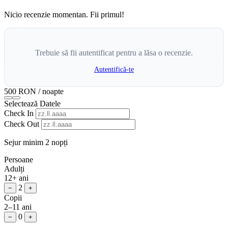
Nicio recenzie momentan. Fii primul!
Trebuie să fii autentificat pentru a lăsa o recenzie.
Autentifică-te
500 RON
/ noapte
Selectează Datele
Check In
Check Out
Sejur minim 2 nopți
Persoane
Adulți
12+ ani
2
−
+
Copii
2–11 ani
0
−
+