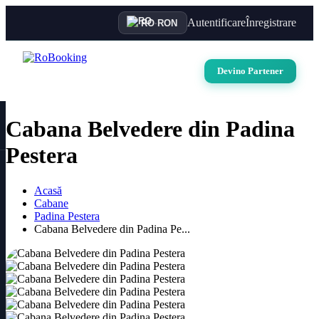
Autentificare
Înregistrare
RO
·
RON
Devino Partener
Cabana Belvedere din Padina
Pestera
Acasă
Cabane
Padina Pestera
Cabana Belvedere din Padina Pe...