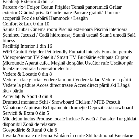
Facilități Exterior
4 din 12
Parcare 4x4
Foișor
Ceaun
Frigider
Terasă panoramică
Grătar
exterior
Grădină privată
Curte mare
Parcare gratuită
Parcare
acoperită
Foc de tabără
Hammock / Leagăn
Confort & Lux
0 din 10
Saună
Ciubăr
Cinema room
Piscină exterioară
Piscină interioară
Șemineu
Jacuzzi / Cadă hidromasaj
Saună uscată
Saună umedă
Sală
fitness
Facilități Interior
1 din 16
WiFi Gratuit
Frigider
Pet friendly
Fumatul interzis
Fumatul permis
Videoproiector
TV Satelit / Smart TV
Bucătărie echipată
Cuptor
Microunde
Aparat cafea
Mașină de spălat
Uscător rufe
Uscător păr
Încălzire centrală
Generator electric
Vedere & Locație
0 din 8
Vedere la lac glaciar
Vedere la munți
Vedere la lac
Vedere la pârtii
Vedere la pădure
Acces direct trasee
Acces direct pârtii ski
Lângă
râu / pârâu
Activități & Sport
0 din 8
Drumeții montane
Schi / Snowboard
Ciclism / MTB
Pescuit
Vânătoare
Alpinism
Echipamente drumeție
Depozit ski/snowboard
Servicii & Extra
0 din 5
Mic dejun inclus
Produse locale incluse
Navetă / Transfer
Tur ghidat
disponibil
Zonă de relaxare
Gospodărie & Rural
0 din 5
Livadă
Animale de fermă
Fântână în curte
Stil tradițional
Bucătărie