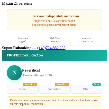
Maxim 21 persoane
Rezervare indisponibilă momentan
Proprietarul nu și-a confirmat contul.
Poți contacta gazda direct pentru detalii.
Rezervare
Fără Taxe
Anulare
Sigură
Ascunse
Gratuită 72h
Suport
Robooking
—
(+40)724-882.233
PROPRIETAR / GAZDĂ
Neverificat
N
Partener din mai 2026
Neverificat
Neverificat
Soon
Mesaj
Neverificat
Chat
Datele de contact ale acestei cabane nu au fost încă verificate. Contactul direct
nu este disponibil momentan.