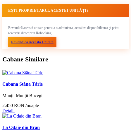
EȘTI PROPRIETARUL ACESTEI UNITĂȚI?
Revendică această unitate pentru a o administra, actualiza disponibilitatea și primi
rezervări direct prin Robooking.
Revendică Această Unitate
Cabane Similare
Cabana Stâna Târle
Munții Munții Bucegi
2.450 RON
/noapte
Detalii
La Odaie din Bran