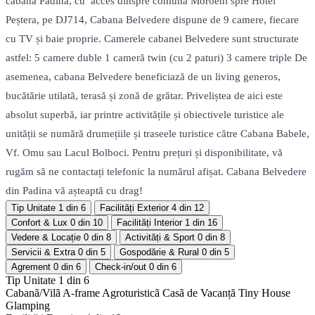
cabana Padina, cu acces dinspre comuna Moroeni spre Hotel
Peștera, pe DJ714, Cabana Belvedere dispune de 9 camere, fiecare
cu TV și baie proprie. Camerele cabanei Belvedere sunt structurate
astfel: 5 camere duble 1 cameră twin (cu 2 paturi) 3 camere triple De
asemenea, cabana Belvedere beneficiază de un living generos,
bucătărie utilată, terasă și zonă de grătar. Priveliștea de aici este
absolut superbă, iar printre activitățile și obiectivele turistice ale
unității se numără drumețiile și traseele turistice către Cabana Babele,
Vf. Omu sau Lacul Bolboci. Pentru prețuri și disponibilitate, vă
rugăm să ne contactați telefonic la numărul afișat. Cabana Belvedere
din Padina vă așteaptă cu drag!
Tip Unitate
1 din 6
Facilități Exterior
4 din 12
Confort & Lux
0 din 10
Facilități Interior
1 din 16
Vedere & Locație
0 din 8
Activități & Sport
0 din 8
Servicii & Extra
0 din 5
Gospodărie & Rural
0 din 5
Agrement
0 din 6
Check-in/out
0 din 6
Tip Unitate
1 din 6
Cabanã/Vilã
A-frame
Agroturisticã
Casã de Vacanță
Tiny House
Glamping