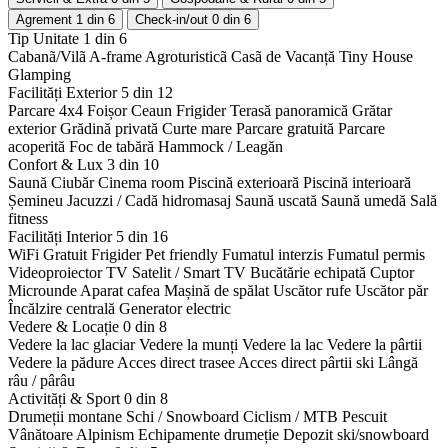
Agrement
1 din 6
Check-in/out
0 din 6
Tip Unitate
1 din 6
Cabanã/Vilã
A-frame
Agroturisticã
Casã de Vacanță
Tiny House
Glamping
Facilități Exterior
5 din 12
Parcare 4x4
Foișor
Ceaun
Frigider
Terasă panoramică
Grătar
exterior
Grădină privată
Curte mare
Parcare gratuită
Parcare
acoperită
Foc de tabără
Hammock / Leagăn
Confort & Lux
3 din 10
Saună
Ciubăr
Cinema room
Piscină exterioară
Piscină interioară
Șemineu
Jacuzzi / Cadă hidromasaj
Saună uscată
Saună umedă
Sală
fitness
Facilități Interior
5 din 16
WiFi Gratuit
Frigider
Pet friendly
Fumatul interzis
Fumatul permis
Videoproiector
TV Satelit / Smart TV
Bucătărie echipată
Cuptor
Microunde
Aparat cafea
Mașină de spălat
Uscător rufe
Uscător păr
Încălzire centrală
Generator electric
Vedere & Locație
0 din 8
Vedere la lac glaciar
Vedere la munți
Vedere la lac
Vedere la pârtii
Vedere la pădure
Acces direct trasee
Acces direct pârtii ski
Lângă
râu / pârâu
Activități & Sport
0 din 8
Drumeții montane
Schi / Snowboard
Ciclism / MTB
Pescuit
Vânătoare
Alpinism
Echipamente drumeție
Depozit ski/snowboard