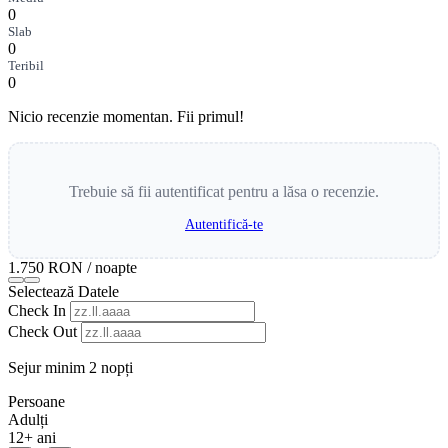
0
Slab
0
Teribil
0
Nicio recenzie momentan. Fii primul!
Trebuie să fii autentificat pentru a lăsa o recenzie.
Autentifică-te
1.750 RON
/ noapte
Selectează Datele
Check In
Check Out
Sejur minim 2 nopți
Persoane
Adulți
12+ ani