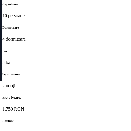
Capacitate
10 persoane
Dormitoare
4 dormitoare
Băi
5 băi
Sejur minim
2 nopți
Preț / Noapte
1.750 RON
Anulare