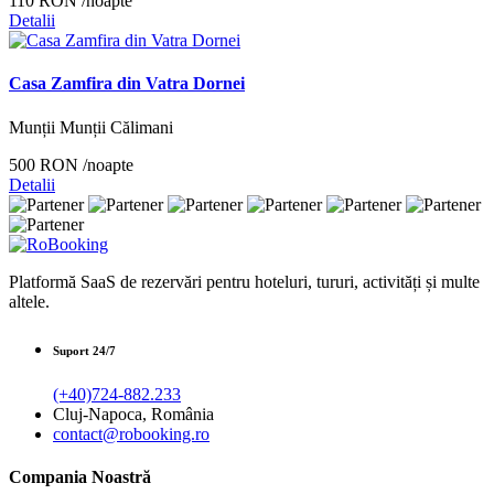
110 RON
/noapte
Detalii
Casa Zamfira din Vatra Dornei
Munții Munții Călimani
500 RON
/noapte
Detalii
Platformă SaaS de rezervări pentru hoteluri, tururi, activități și multe
altele.
Suport 24/7
(+40)724-882.233
Cluj-Napoca, România
contact@robooking.ro
Compania Noastră