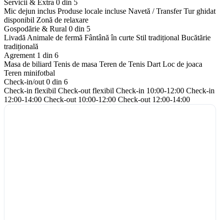
Servicii & Extra
0 din 5
Mic dejun inclus
Produse locale incluse
Navetă / Transfer
Tur ghidat
disponibil
Zonă de relaxare
Gospodărie & Rural
0 din 5
Livadă
Animale de fermă
Fântână în curte
Stil tradițional
Bucătărie
tradițională
Agrement
1 din 6
Masa de biliard
Tenis de masa
Teren de Tenis
Dart
Loc de joaca
Teren minifotbal
Check-in/out
0 din 6
Check-in flexibil
Check-out flexibil
Check-in 10:00-12:00
Check-in
12:00-14:00
Check-out 10:00-12:00
Check-out 12:00-14:00