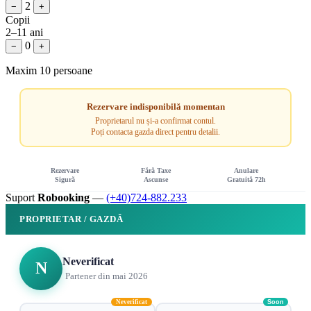
2
−
+
Copii
2–11 ani
0
−
+
Maxim 10 persoane
Rezervare indisponibilă momentan
Proprietarul nu și-a confirmat contul.
Poți contacta gazda direct pentru detalii.
Rezervare
Fără Taxe
Anulare
Sigură
Ascunse
Gratuită 72h
Suport
Robooking
—
(+40)724-882.233
PROPRIETAR / GAZDĂ
Neverificat
N
Partener din mai 2026
Neverificat
Soon