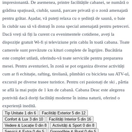
impresionantă. De asemenea, printre facilitățile cabanei, se numără o
grădina spațioasă, ciubăr, saună, parcare privată și o zonă amenajată
pentru grătar. Așadar, vă puteți relaxa cu o ședință de saună, o baie
în ciubăr sau să vă distrați în zona special amenajată pentru petreceri.
Dacă vreți să fiți la curent cu evenimentele cotidiene, aveți la
dispoziție gratuit Wi-fi și televiziune prin cablu în toată cabana. Toate
camerele sunt prevăzute cu kituri complete de îngrijire. Bucătăria
este complet utilată, oferindu-vă toate serviciile pentru prepararea
mesei. Pentru aventurieri, în zonă se pot organiza diverse activități
cum ar fi echitație, rafting, tiroliană, plimbări cu bicicleta sau ATV-ul,
excursii pe diverse trasee turistice. Pentru cei pasionați de ski , pârtia
se află la mai puțin de 1 km de cabană. Cabana Deac este alegerea
potrivită dacă doriți facilități moderne în inima naturii, oferind o
experiență inedită.
Tip Unitate
1 din 6
Facilități Exterior
5 din 12
Confort & Lux
3 din 10
Facilități Interior
5 din 16
Vedere & Locație
0 din 8
Activități & Sport
0 din 8
Servicii & Extra
0 din 5
Gospodărie & Rural
0 din 5