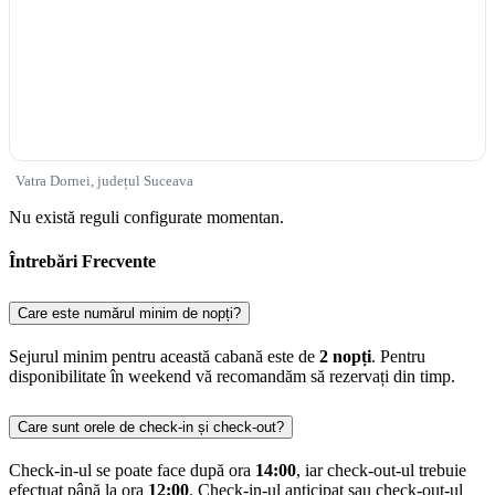
Vatra Dornei, județul Suceava
Nu există reguli configurate momentan.
Întrebări Frecvente
Care este numărul minim de nopți?
Sejurul minim pentru această cabană este de
2 nopți
. Pentru
disponibilitate în weekend vă recomandăm să rezervați din timp.
Care sunt orele de check-in și check-out?
Check-in-ul se poate face după ora
14:00
, iar check-out-ul trebuie
efectuat până la ora
12:00
. Check-in-ul anticipat sau check-out-ul