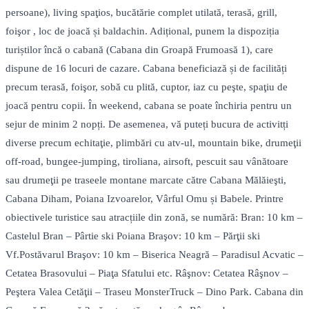
persoane), living spaţios, bucătărie complet utilată, terasă, grill,
foişor , loc de joacă și baldachin. Adițional, punem la dispoziția
turiștilor încă o cabană (Cabana din Groapă Frumoasă 1), care
dispune de 16 locuri de cazare. Cabana beneficiază și de facilități
precum terasă, foişor, sobă cu plită, cuptor, iaz cu peşte, spaţiu de
joacă pentru copii. În weekend, cabana se poate închiria pentru un
sejur de minim 2 nopți. De asemenea, vă puteți bucura de activitți
diverse precum echitaţie, plimbări cu atv-ul, mountain bike, drumeţii
off-road, bungee-jumping, tiroliana, airsoft, pescuit sau vânătoare
sau drumeţii pe traseele montane marcate către Cabana Mălăieşti,
Cabana Diham, Poiana Izvoarelor, Vârful Omu și Babele. Printre
obiectivele turistice sau atracțiile din zonă, se numără: Bran: 10 km –
Castelul Bran – Pârtie ski Poiana Braşov: 10 km – Părţii ski
Vf.Postăvarul Braşov: 10 km – Biserica Neagră – Paradisul Acvatic –
Cetatea Brasovului – Piaţa Sfatului etc. Râşnov: Cetatea Râşnov –
Peştera Valea Cetăţii – Traseu MonsterTruck – Dino Park. Cabana din