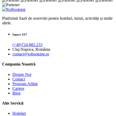
Platformă SaaS de rezervări pentru hoteluri, tururi, activități și multe
altele.
Suport 24/7
(+40)724-882.233
Cluj-Napoca, România
contact@robooking.ro
Compania Noastră
Despre Noi
Contact
Program Afiliat
Cariere
Blog
Alte Servicii
Hoteluri