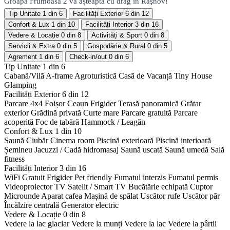
Groapă Frumoasă 2 vă așteaptă cu drag în Râşnov!
Tip Unitate
1 din 6
Facilități Exterior
6 din 12
Confort & Lux
1 din 10
Facilități Interior
3 din 16
Vedere & Locație
0 din 8
Activități & Sport
0 din 8
Servicii & Extra
0 din 5
Gospodărie & Rural
0 din 5
Agrement
1 din 6
Check-in/out
0 din 6
Tip Unitate
1 din 6
Cabanã/Vilã
A-frame
Agroturisticã
Casã de Vacanță
Tiny House
Glamping
Facilități Exterior
6 din 12
Parcare 4x4
Foișor
Ceaun
Frigider
Terasă panoramică
Grătar
exterior
Grădină privată
Curte mare
Parcare gratuită
Parcare
acoperită
Foc de tabără
Hammock / Leagăn
Confort & Lux
1 din 10
Saună
Ciubăr
Cinema room
Piscină exterioară
Piscină interioară
Șemineu
Jacuzzi / Cadă hidromasaj
Saună uscată
Saună umedă
Sală
fitness
Facilități Interior
3 din 16
WiFi Gratuit
Frigider
Pet friendly
Fumatul interzis
Fumatul permis
Videoproiector
TV Satelit / Smart TV
Bucătărie echipată
Cuptor
Microunde
Aparat cafea
Mașină de spălat
Uscător rufe
Uscător păr
Încălzire centrală
Generator electric
Vedere & Locație
0 din 8
Vedere la lac glaciar
Vedere la munți
Vedere la lac
Vedere la pârtii