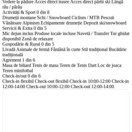
Vedere la pădure
Acces direct trasee
Acces direct pârtii ski
Lângă
râu / pârâu
Activități & Sport
0 din 8
Drumeții montane
Schi / Snowboard
Ciclism / MTB
Pescuit
Vânătoare
Alpinism
Echipamente drumeție
Depozit ski/snowboard
Servicii & Extra
0 din 5
Mic dejun inclus
Produse locale incluse
Navetă / Transfer
Tur ghidat
disponibil
Zonă de relaxare
Gospodărie & Rural
0 din 5
Livadă
Animale de fermă
Fântână în curte
Stil tradițional
Bucătărie
tradițională
Agrement
1 din 6
Masa de biliard
Tenis de masa
Teren de Tenis
Dart
Loc de joaca
Teren minifotbal
Check-in/out
0 din 6
Check-in flexibil
Check-out flexibil
Check-in 10:00-12:00
Check-in
12:00-14:00
Check-out 10:00-12:00
Check-out 12:00-14:00