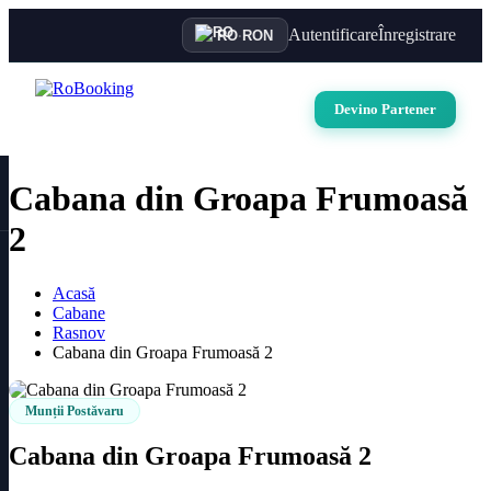
Autentificare
Înregistrare
RO
·
RON
Devino Partener
Cabana din Groapa Frumoasă
2
Acasă
Cabane
Rasnov
Cabana din Groapa Frumoasă 2
Munții Postăvaru
Cabana din Groapa Frumoasă 2