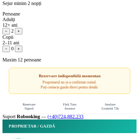
Sejur minim 2 nopți
Persoane
Adulți
12+ ani
2
−
+
Copii
2–11 ani
0
−
+
Maxim 12 persoane
Rezervare indisponibilă momentan
Proprietarul nu și-a confirmat contul.
Poți contacta gazda direct pentru detalii.
Rezervare
Fără Taxe
Anulare
Sigură
Ascunse
Gratuită 72h
Suport
Robooking
—
(+40)724-882.233
PROPRIETAR / GAZDĂ