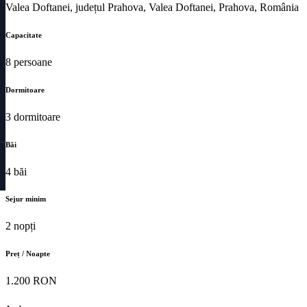
Valea Doftanei, județul Prahova, Valea Doftanei, Prahova, România
Capacitate
8 persoane
Dormitoare
3 dormitoare
Băi
4 băi
Sejur minim
2 nopți
Preț / Noapte
1.200 RON