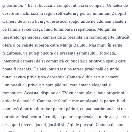
și dormitor, 4 băi și bucătărie complet utilată și echipată. Unitatea de
cazare se închiriază în regim self-catering pentru minimum 2 nopţi!
Camera de zi sau living-ul este acel spațiu unde ne adunăm alaături
de familie și cei dragi, fiind luminoasă și spațioasă. Mulțumită
ferestrelor generoase, camera de zi prezintă un farmec aparte întrucât
oferă o priveliște superbă către Munții Baiului. Mai mult, în serile
friguroase, vă puteți bucura de prezența șemineului. Totodată,
interiorul camerei de zi comunică cu bucătăria printr-un spațiu care
poate fi deschis. De aici, puteți ieși pe terasa principală de unde
puteți savura priveliștea deosebită. Camera dublă este o cameră
luminoasă cu priveliște spre pădure, care emană eleganță și
romantism. Aceasta, dispune de TV cu ecran plat și baie proprie și
articole de toaletă. Camera de familie este amplasată la parter, fiind
compusă dintr-un dormitor pentru părinți, cu pat matrimonial, și un
dormitor ideal pentru 2 copii, cu paturi supraetajate, unde aceștia vor
descoperi diverse jocuri, jucării și cărți de povești. Camera dispune