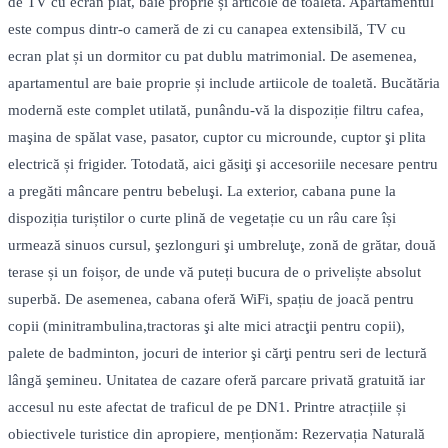
de TV cu ecran plat, baie proprie și articole de toaletă. Apartamentul
este compus dintr-o cameră de zi cu canapea extensibilă, TV cu
ecran plat și un dormitor cu pat dublu matrimonial. De asemenea,
apartamentul are baie proprie și include artiicole de toaletă. Bucătăria
modernă este complet utilată, punându-vă la dispoziție filtru cafea,
maşina de spălat vase, pasator, cuptor cu microunde, cuptor şi plita
electrică și frigider. Totodată, aici găsiţi şi accesoriile necesare pentru
a pregăti mâncare pentru bebeluşi. La exterior, cabana pune la
dispoziția turiștilor o curte plină de vegetație cu un râu care își
urmează sinuos cursul, şezlonguri şi umbreluţe, zonă de grătar, două
terase și un foișor, de unde vă puteți bucura de o priveliște absolut
superbă. De asemenea, cabana oferă WiFi, spațiu de joacă pentru
copii (minitrambulina,tractoras şi alte mici atracţii pentru copii),
palete de badminton, jocuri de interior şi cărţi pentru seri de lectură
lângă şemineu. Unitatea de cazare oferă parcare privată gratuită iar
accesul nu este afectat de traficul de pe DN1. Printre atracțiile și
obiectivele turistice din apropiere, menționăm: Rezervația Naturală