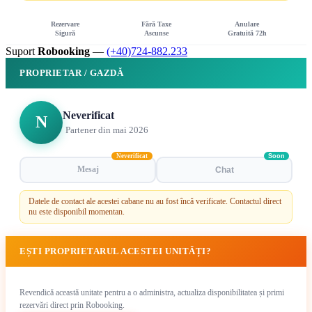
Rezervare
Fără Taxe
Anulare
Sigură
Ascunse
Gratuită 72h
Suport
Robooking
—
(+40)724-882.233
PROPRIETAR / GAZDĂ
Neverificat
N
Partener din mai 2026
Neverificat
Soon
Mesaj
Chat
Datele de contact ale acestei cabane nu au fost încă verificate. Contactul direct
nu este disponibil momentan.
EȘTI PROPRIETARUL ACESTEI UNITĂȚI?
Revendică această unitate pentru a o administra, actualiza disponibilitatea și primi
rezervări direct prin Robooking.