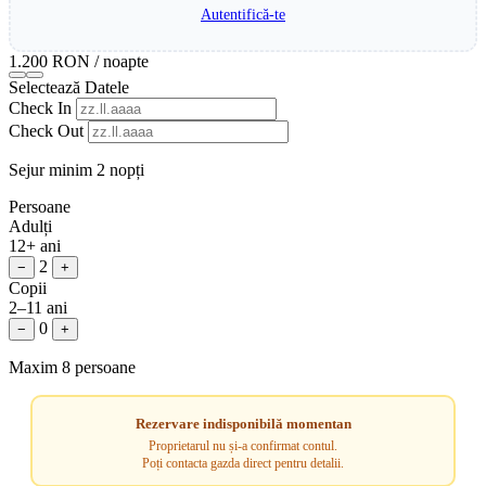
Autentifică-te
1.200 RON
/ noapte
Selectează Datele
Check In
Check Out
Sejur minim 2 nopți
Persoane
Adulți
12+ ani
2
−
+
Copii
2–11 ani
0
−
+
Maxim 8 persoane
Rezervare indisponibilă momentan
Proprietarul nu și-a confirmat contul.
Poți contacta gazda direct pentru detalii.