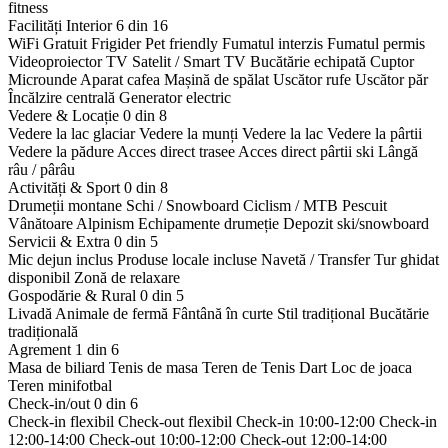
fitness
Facilități Interior
6 din 16
WiFi Gratuit
Frigider
Pet friendly
Fumatul interzis
Fumatul permis
Videoproiector
TV Satelit / Smart TV
Bucătărie echipată
Cuptor
Microunde
Aparat cafea
Mașină de spălat
Uscător rufe
Uscător păr
Încălzire centrală
Generator electric
Vedere & Locație
0 din 8
Vedere la lac glaciar
Vedere la munți
Vedere la lac
Vedere la pârtii
Vedere la pădure
Acces direct trasee
Acces direct pârtii ski
Lângă
râu / pârâu
Activități & Sport
0 din 8
Drumeții montane
Schi / Snowboard
Ciclism / MTB
Pescuit
Vânătoare
Alpinism
Echipamente drumeție
Depozit ski/snowboard
Servicii & Extra
0 din 5
Mic dejun inclus
Produse locale incluse
Navetă / Transfer
Tur ghidat
disponibil
Zonă de relaxare
Gospodărie & Rural
0 din 5
Livadă
Animale de fermă
Fântână în curte
Stil tradițional
Bucătărie
tradițională
Agrement
1 din 6
Masa de biliard
Tenis de masa
Teren de Tenis
Dart
Loc de joaca
Teren minifotbal
Check-in/out
0 din 6
Check-in flexibil
Check-out flexibil
Check-in 10:00-12:00
Check-in
12:00-14:00
Check-out 10:00-12:00
Check-out 12:00-14:00