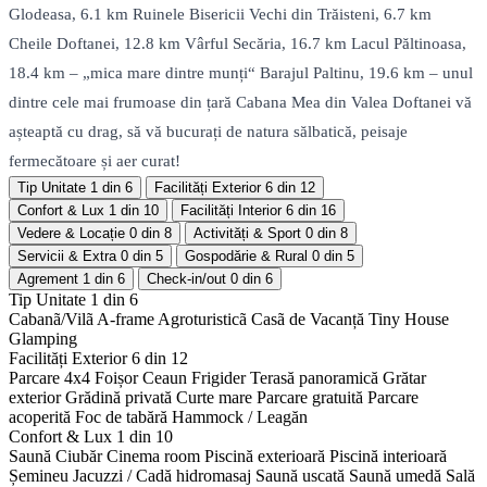
Glodeasa, 6.1 km Ruinele Bisericii Vechi din Trăisteni, 6.7 km
Cheile Doftanei, 12.8 km Vârful Secăria, 16.7 km Lacul Păltinoasa,
18.4 km – „mica mare dintre munți“ Barajul Paltinu, 19.6 km – unul
dintre cele mai frumoase din țară Cabana Mea din Valea Doftanei vă
așteaptă cu drag, să vă bucurați de natura sălbatică, peisaje
fermecătoare și aer curat!
Tip Unitate
1 din 6
Facilități Exterior
6 din 12
Confort & Lux
1 din 10
Facilități Interior
6 din 16
Vedere & Locație
0 din 8
Activități & Sport
0 din 8
Servicii & Extra
0 din 5
Gospodărie & Rural
0 din 5
Agrement
1 din 6
Check-in/out
0 din 6
Tip Unitate
1 din 6
Cabanã/Vilã
A-frame
Agroturisticã
Casã de Vacanță
Tiny House
Glamping
Facilități Exterior
6 din 12
Parcare 4x4
Foișor
Ceaun
Frigider
Terasă panoramică
Grătar
exterior
Grădină privată
Curte mare
Parcare gratuită
Parcare
acoperită
Foc de tabără
Hammock / Leagăn
Confort & Lux
1 din 10
Saună
Ciubăr
Cinema room
Piscină exterioară
Piscină interioară
Șemineu
Jacuzzi / Cadă hidromasaj
Saună uscată
Saună umedă
Sală