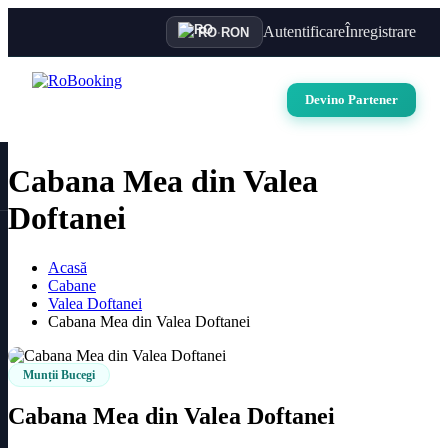
Autentificare
Înregistrare
RO
·
RON
Devino Partener
Cabana Mea din Valea
Doftanei
Acasă
Cabane
Valea Doftanei
Cabana Mea din Valea Doftanei
Munții Bucegi
Cabana Mea din Valea Doftanei