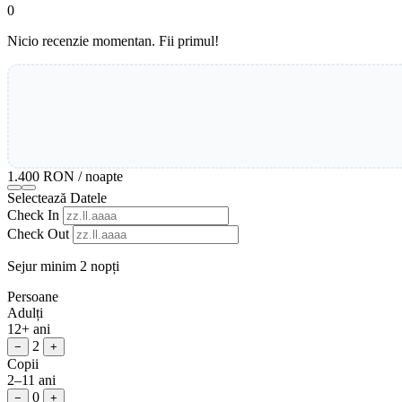
0
Nicio recenzie momentan. Fii primul!
1.400 RON
/ noapte
Selectează Datele
Check In
Check Out
Sejur minim 2 nopți
Persoane
Adulți
12+ ani
2
−
+
Copii
2–11 ani
0
−
+