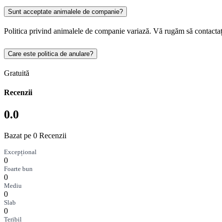
Sunt acceptate animalele de companie?
Politica privind animalele de companie variază. Vă rugăm să contactaț
Care este politica de anulare?
Gratuită
Recenzii
0.0
Bazat pe 0 Recenzii
Excepțional
0
Foarte bun
0
Mediu
0
Slab
0
Teribil