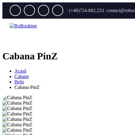
(+40)724-882.233
contact@roboo
Cabana PinZ
Acasă
Cabane
Beliș
Cabana PinZ