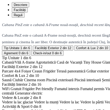
Descriere
Facilități
Reguli
Cabana PinZ este o cabană A-Frame nouă-nouță, deschisă recent lângă Cl
Cabana PinZ este o cabană A-Frame nouă-nouță, deschisă recent lângă Clu
șemineu și cinema în aer liber. O destinație autentică în județul Cluj, î
Tip Unitate
1 din 6
Facilități Exterior
2 din 12
Confort & Lux
2 din 10
Agrement
0 din 6
Check-in/out
0 din 6
Tip Unitate
1 din 6
Cabanã/Vilã
A-frame
Agroturisticã
Casã de Vacanță
Tiny House
Gla
Facilități Exterior
2 din 12
Parcare 4x4
Foișor
Ceaun
Frigider
Terasă panoramică
Grătar exterior
Confort & Lux
2 din 10
Saună
Ciubăr
Cinema room
Piscină exterioară
Piscină interioară
Șemi
Facilități Interior
2 din 16
WiFi Gratuit
Frigider
Pet friendly
Fumatul interzis
Fumatul permis
Vi
centrală
Generator electric
Vedere & Locație
2 din 8
Vedere la lac glaciar
Vedere la munți
Vedere la lac
Vedere la pârtii
Ved
Activități & Sport
0 din 8