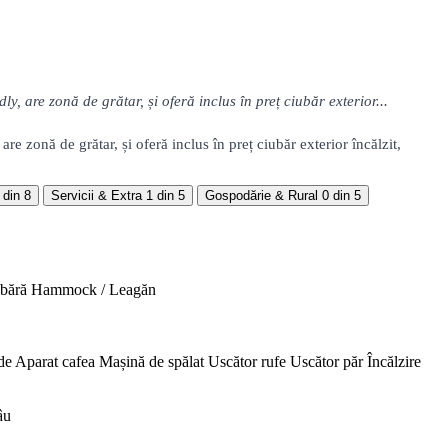
are zonă de grătar, și oferă inclus în preț ciubăr exterior...
 zonă de grătar, și oferă inclus în preț ciubăr exterior încălzit,
 din 8
Servicii & Extra
1 din 5
Gospodărie & Rural
0 din 5
abără
Hammock / Leagăn
de
Aparat cafea
Mașină de spălat
Uscător rufe
Uscător păr
Încălzire
âu