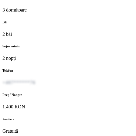
3 dormitoare
Băi
2 băi
Sejur minim
2 nopți
Telefon
+407******76
Preț / Noapte
1.400 RON
Anulare
Gratuită