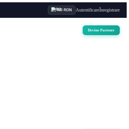
Autentificare
Înregistrare
RO
·
RON
uri
Auto
Croaziere
Contact
Devino Partener