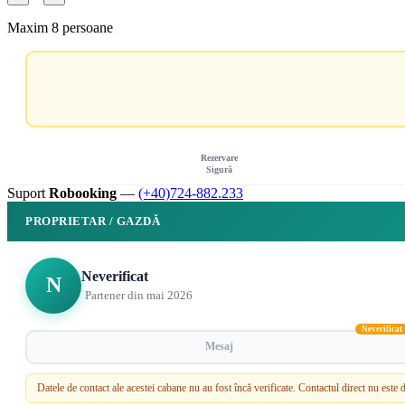
Maxim 8 persoane
Rezervare
Sigură
Suport
Robooking
—
(+40)724-882.233
PROPRIETAR / GAZDĂ
Neverificat
N
Partener din mai 2026
Neverificat
Mesaj
Datele de contact ale acestei cabane nu au fost încă verificate. Contactul direct nu est