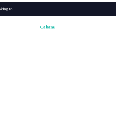
king.ro
Acasă
Hoteluri
Cabane
Tururi
Activități
Zbor