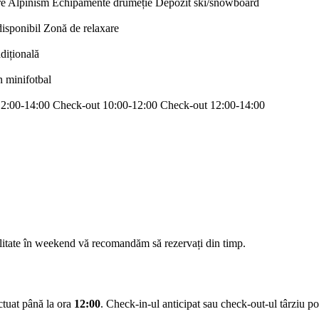
re
Alpinism
Echipamente drumeție
Depozit ski/snowboard
disponibil
Zonă de relaxare
adițională
n minifotbal
12:00-14:00
Check-out 10:00-12:00
Check-out 12:00-14:00
ilitate în weekend vă recomandăm să rezervați din timp.
ectuat până la ora
12:00
. Check-in-ul anticipat sau check-out-ul târziu pot 