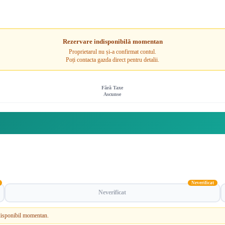
Rezervare indisponibilă momentan
Proprietarul nu și-a confirmat contul.
Poți contacta gazda direct pentru detalii.
Fără Taxe
Ascunse
Neverificat
Neverificat
e disponibil momentan.