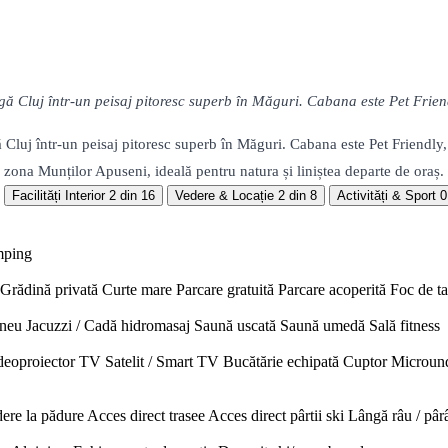
uj într-un peisaj pitoresc superb în Măguri. Cabana este Pet Friendly, 
j într-un peisaj pitoresc superb în Măguri. Cabana este Pet Friendly, are
n zona Munților Apuseni, ideală pentru natura și liniștea departe de oraș.
Facilități Interior
2 din 16
Vedere & Locație
2 din 8
Activități & Sport
0
mping
Grădină privată
Curte mare
Parcare gratuită
Parcare acoperită
Foc de t
neu
Jacuzzi / Cadă hidromasaj
Saună uscată
Saună umedă
Sală fitness
deoproiector
TV Satelit / Smart TV
Bucătărie echipată
Cuptor
Microun
ere la pădure
Acces direct trasee
Acces direct pârtii ski
Lângă râu / pâr