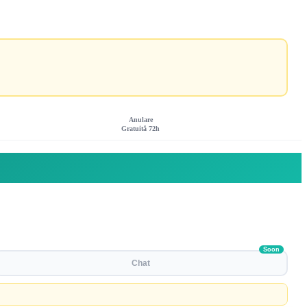
Anulare
Gratuită 72h
Soon
Chat