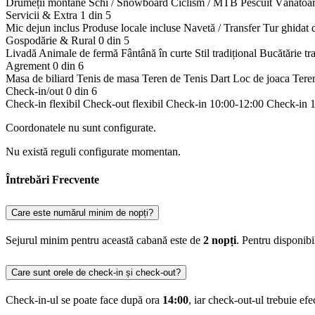
Drumeții montane
Schi / Snowboard
Ciclism / MTB
Pescuit
Vânătoa
Servicii & Extra
1 din 5
Mic dejun inclus
Produse locale incluse
Navetă / Transfer
Tur ghidat 
Gospodărie & Rural
0 din 5
Livadă
Animale de fermă
Fântână în curte
Stil tradițional
Bucătărie tr
Agrement
0 din 6
Masa de biliard
Tenis de masa
Teren de Tenis
Dart
Loc de joaca
Tere
Check-in/out
0 din 6
Check-in flexibil
Check-out flexibil
Check-in 10:00-12:00
Check-in 
Coordonatele nu sunt configurate.
Nu există reguli configurate momentan.
Întrebări Frecvente
Care este numărul minim de nopți?
Sejurul minim pentru această cabană este de
2 nopți
. Pentru disponib
Care sunt orele de check-in și check-out?
Check-in-ul se poate face după ora
14:00
, iar check-out-ul trebuie ef