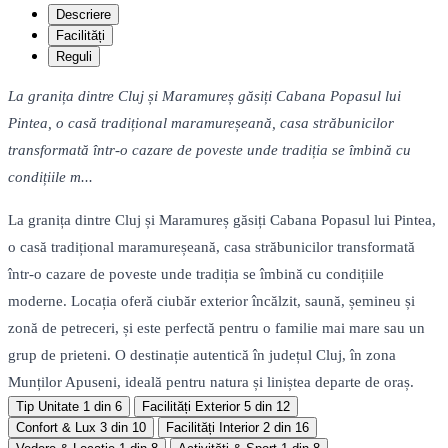
Descriere
Facilități
Reguli
La granița dintre Cluj și Maramureș găsiți Cabana Popasul lui
Pintea, o casă tradițional maramureșeană, casa străbunicilor
transformată într-o cazare de poveste unde tradiția se îmbină cu
condițiile m...
La granița dintre Cluj și Maramureș găsiți Cabana Popasul lui Pintea,
o casă tradițional maramureșeană, casa străbunicilor transformată
într-o cazare de poveste unde tradiția se îmbină cu condițiile
moderne. Locația oferă ciubăr exterior încălzit, saună, șemineu și
zonă de petreceri, și este perfectă pentru o familie mai mare sau un
grup de prieteni. O destinație autentică în județul Cluj, în zona
Munților Apuseni, ideală pentru natura și liniștea departe de oraș.
Tip Unitate
1 din 6
Facilități Exterior
5 din 12
Confort & Lux
3 din 10
Facilități Interior
2 din 16