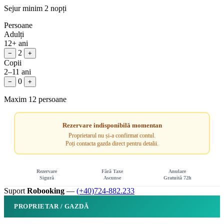
Sejur minim 2 nopți
Persoane
Adulți
12+ ani
2
−
+
Copii
2–11 ani
0
−
+
Maxim 12 persoane
Rezervare indisponibilă momentan
Proprietarul nu și-a confirmat contul.
Poți contacta gazda direct pentru detalii.
Rezervare
Fără Taxe
Anulare
Sigură
Ascunse
Gratuită 72h
Suport
Robooking
—
(+40)724-882.233
PROPRIETAR / GAZDĂ