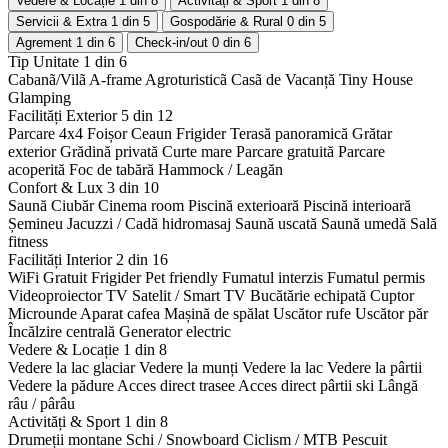
Vedere & Locație
1 din 8
Activități & Sport
1 din 8
Servicii & Extra
1 din 5
Gospodărie & Rural
0 din 5
Agrement
1 din 6
Check-in/out
0 din 6
Tip Unitate
1 din 6
Cabanã/Vilã
A-frame
Agroturisticã
Casã de Vacanță
Tiny House
Glamping
Facilități Exterior
5 din 12
Parcare 4x4
Foișor
Ceaun
Frigider
Terasă panoramică
Grătar
exterior
Grădină privată
Curte mare
Parcare gratuită
Parcare
acoperită
Foc de tabără
Hammock / Leagăn
Confort & Lux
3 din 10
Saună
Ciubăr
Cinema room
Piscină exterioară
Piscină interioară
Șemineu
Jacuzzi / Cadă hidromasaj
Saună uscată
Saună umedă
Sală
fitness
Facilități Interior
2 din 16
WiFi Gratuit
Frigider
Pet friendly
Fumatul interzis
Fumatul permis
Videoproiector
TV Satelit / Smart TV
Bucătărie echipată
Cuptor
Microunde
Aparat cafea
Mașină de spălat
Uscător rufe
Uscător păr
Încălzire centrală
Generator electric
Vedere & Locație
1 din 8
Vedere la lac glaciar
Vedere la munți
Vedere la lac
Vedere la pârtii
Vedere la pădure
Acces direct trasee
Acces direct pârtii ski
Lângă
râu / pârâu
Activități & Sport
1 din 8
Drumeții montane
Schi / Snowboard
Ciclism / MTB
Pescuit