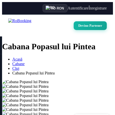
Autentificare
Înregistrare
RO
·
RON
Devino Partener
Cabana Popasul lui Pintea
Acasă
Cabane
Cluj
Cabana Popasul lui Pintea