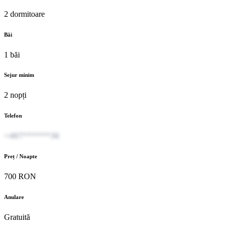
2 dormitoare
Băi
1 băi
Sejur minim
2 nopți
Telefon
+407******36
Preț / Noapte
700 RON
Anulare
Gratuită