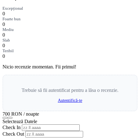
Excepțional
0
Foarte bun
0
Mediu
0
Slab
0
Teribil
0
Nicio recenzie momentan. Fii primul!
Trebuie să fii autentificat pentru a lăsa o recenzie.
Autentifică-te
700 RON
/ noapte
Selectează Datele
Check In
Check Out