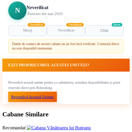
Neverificat
N
Partener din mai 2026
Neverificat
Neverificat
Soon
Mesaj
Neverificat
Chat
Datele de contact ale acestei cabane nu au fost încă verificate. Contactul direct
nu este disponibil momentan.
EȘTI PROPRIETARUL ACESTEI UNITĂȚI?
Revendică această unitate pentru a o administra, actualiza disponibilitatea și primi
rezervări direct prin Robooking.
Revendică Această Unitate
Cabane Similare
Recomandat