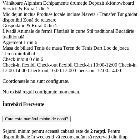
Vânătoare
Alpinism
Echipamente drumeție
Depozit ski/snowboard
Servicii & Extra
1 din 5
Mic dejun inclus
Produse locale incluse
Navetă / Transfer
Tur ghidat
disponibil
Zonă de relaxare
Gospodărie & Rural
0 din 5
Livadă
Animale de fermă
Fântână în curte
Stil tradițional
Bucătărie
tradițională
Agrement
1 din 6
Masa de biliard
Tenis de masa
Teren de Tenis
Dart
Loc de joaca
Teren minifotbal
Check-in/out
0 din 6
Check-in flexibil
Check-out flexibil
Check-in 10:00-12:00
Check-in
12:00-14:00
Check-out 10:00-12:00
Check-out 12:00-14:00
Coordonatele nu sunt configurate.
Nu există reguli configurate momentan.
Întrebări Frecvente
Care este numărul minim de nopți?
Sejurul minim pentru această cabană este de
2 nopți
. Pentru
disponibilitate în weekend vă recomandăm să rezervați din timp.