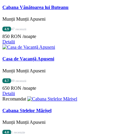
Cabana Vânătoarea lui Buteanu
Munții Munții Apuseni
4.9
47 recenzii
850 RON
/noapte
Detalii
Casa de Vacanță Apuseni
Munții Munții Apuseni
4.7
89 recenzii
650 RON
/noapte
Detalii
Recomandat
Cabana Stelelor Mărișel
Munții Munții Apuseni
4.0
1 recenzie