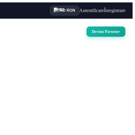
Autentificare
Înregistrare
RO
·
RON
uri
Auto
Croaziere
Contact
Devino Partener