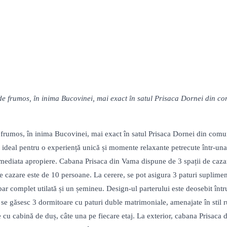
de frumos, în inima Bucovinei, mai exact în satul Prisaca Dornei din 
e frumos, în inima Bucovinei, mai exact în satul Prisaca Dornei din com
 ideal pentru o experiență unică și momente relaxante petrecute într-una 
imediata apropiere. Cabana Prisaca din Vama dispune de 3 spații de caza
 cazare este de 10 persoane. La cerere, se pot asigura 3 paturi supliment
bar complet utilată și un șemineu. Design-ul parterului este deosebit în
etaj, se găsesc 3 dormitoare cu paturi duble matrimoniale, amenajate în stil
cu cabină de duș, câte una pe fiecare etaj. La exterior, cabana Prisaca di