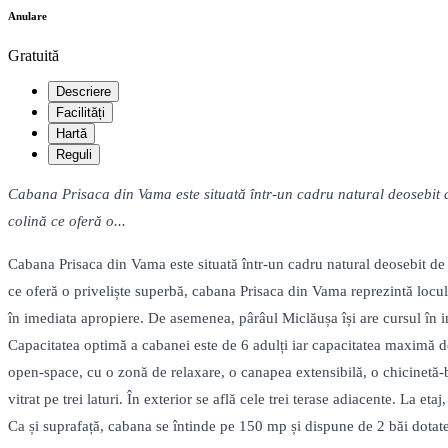
Anulare
Gratuită
Descriere
Facilități
Hartă
Reguli
Cabana Prisaca din Vama este situată într-un cadru natural deosebit 
colină ce oferă o...
Cabana Prisaca din Vama este situată într-un cadru natural deosebit d
ce oferă o priveliște superbă, cabana Prisaca din Vama reprezintă locul
în imediata apropiere. De asemenea, pârâul Miclăușa își are cursul în 
Capacitatea optimă a cabanei este de 6 adulți iar capacitatea maximă de
open-space, cu o zonă de relaxare, o canapea extensibilă, o chicinetă-
vitrat pe trei laturi. În exterior se află cele trei terase adiacente. La 
Ca și suprafață, cabana se întinde pe 150 mp și dispune de 2 băi dotate 