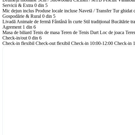
Servicii & Extra
0 din 5
Mic dejun inclus
Produse locale incluse
Navetă / Transfer
Tur ghidat 
Gospodărie & Rural
0 din 5
Livadă
Animale de fermă
Fântână în curte
Stil tradițional
Bucătărie tr
Agrement
1 din 6
Masa de biliard
Tenis de masa
Teren de Tenis
Dart
Loc de joaca
Tere
Check-in/out
0 din 6
Check-in flexibil
Check-out flexibil
Check-in 10:00-12:00
Check-in 