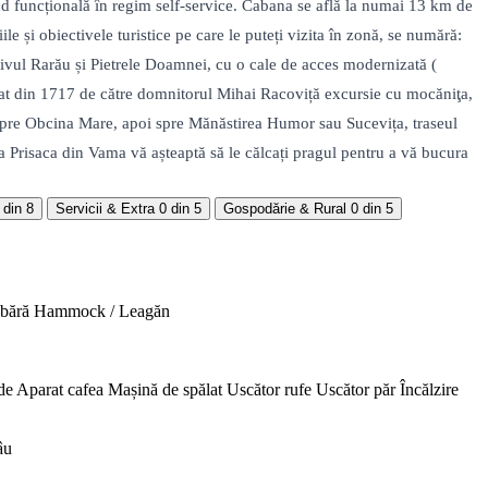
nd funcțională în regim self-service. Cabana se află la numai 13 km de
 și obiectivele turistice pe care le puteți vizita în zonă, se numără:
vul Rarău și Pietrele Doamnei, cu o cale de acces modernizată (
stat din 1717 de către domnitorul Mihai Racoviță excursie cu mocăniţa,
spre Obcina Mare, apoi spre Mănăstirea Humor sau Sucevița, traseul
na Prisaca din Vama vă așteaptă să le călcați pragul pentru a vă bucura
 din 8
Servicii & Extra
0 din 5
Gospodărie & Rural
0 din 5
abără
Hammock / Leagăn
de
Aparat cafea
Mașină de spălat
Uscător rufe
Uscător păr
Încălzire
âu