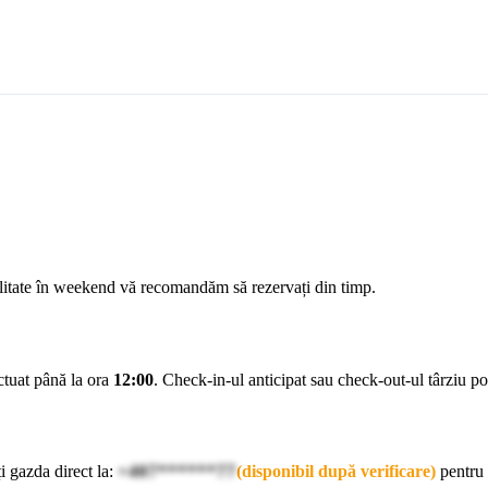
ilitate în weekend vă recomandăm să rezervați din timp.
ectuat până la ora
12:00
. Check-in-ul anticipat sau check-out-ul târziu pot 
i gazda direct la:
+407******77
(disponibil după verificare)
pentru 