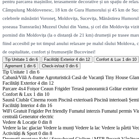
pentru parcarea mașinilor, terasamente decorative și un spațiu de rela
Câmpulung Moldovenesc, 18 km de Gura Humorului și 45 km de Suceava. Prin
celebrele mănăstiri Voroneț, Moldovița, Sucevița, Mănăstirea Humorul
șoseaua Transrarău) Muzeul Oului din Vama, și cel din Moldovița vizita
pornind din Moldovița (la o distanță de 21 km) drumeții pe trasee ma
fiind accesibil pe tot timpul anului relaxare pe malul râului Moldova, c
de ospitalitate, confort și frumusețile Bucovinei!
Tip Unitate
1 din 6
Facilități Exterior
4 din 12
Confort & Lux
1 din 10
Agrement
1 din 6
Check-in/out
0 din 6
Tip Unitate
1 din 6
Cabanã/Vilã
A-frame
Agroturisticã
Casã de Vacanță
Tiny House
Gla
Facilități Exterior
4 din 12
Parcare 4x4
Foișor
Ceaun
Frigider
Terasă panoramică
Grătar exterior
Confort & Lux
1 din 10
Saună
Ciubăr
Cinema room
Piscină exterioară
Piscină interioară
Șemi
Facilități Interior
4 din 16
WiFi Gratuit
Frigider
Pet friendly
Fumatul interzis
Fumatul permis
Vi
centrală
Generator electric
Vedere & Locație
0 din 8
Vedere la lac glaciar
Vedere la munți
Vedere la lac
Vedere la pârtii
Ved
Activități & Sport
0 din 8
Drumeții montane
Schi / Snowboard
Ciclism / MTB
Pescuit
Vânătoa