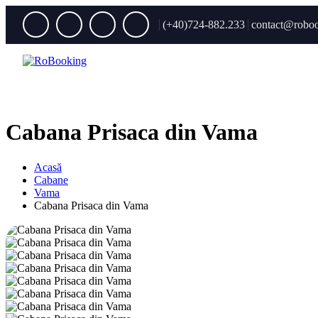
(+40)724-882.233
contact@roboo
Cabana Prisaca din Vama
Acasă
Cabane
Vama
Cabana Prisaca din Vama