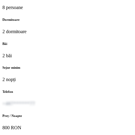
8 persoane
Dormitoare
2 dormitoare
Băi
2 băi
Sejur minim
2 nopți
Telefon
+407******77
Preț / Noapte
800 RON