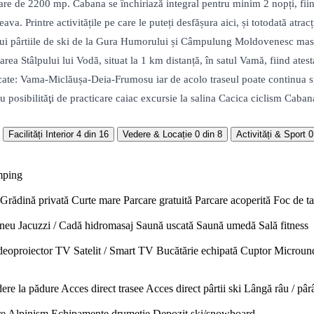
xare de 2200 mp. Cabana se închiriază integral pentru minim 2 nopți, fii
tre activitățile pe care le puteți desfășura aici, și totodată atracțiile
ui pârtiile de ski de la Gura Humorului și Câmpulung Moldovenesc masi
rea Stâlpului lui Vodă, situat la 1 km distanță, în satul Vamă, fiind ate
rcate: Vama-Miclăușa-Deia-Frumosu iar de acolo traseul poate continua 
u posibilităţi de practicare caiac excursie la salina Cacica ciclism Caba
Facilități Interior
4 din 16
Vedere & Locație
0 din 8
Activități & Sport
0
mping
Grădină privată
Curte mare
Parcare gratuită
Parcare acoperită
Foc de t
neu
Jacuzzi / Cadă hidromasaj
Saună uscată
Saună umedă
Sală fitness
deoproiector
TV Satelit / Smart TV
Bucătărie echipată
Cuptor
Microun
ere la pădure
Acces direct trasee
Acces direct pârtii ski
Lângă râu / pâr
re
Alpinism
Echipamente drumeție
Depozit ski/snowboard