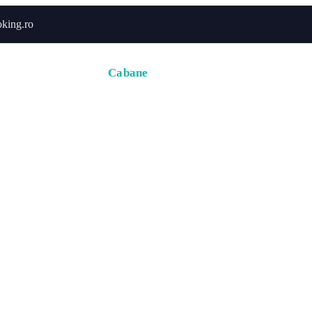
king.ro
Acasă
Hoteluri
Cabane
Tururi
Activități
Zbor