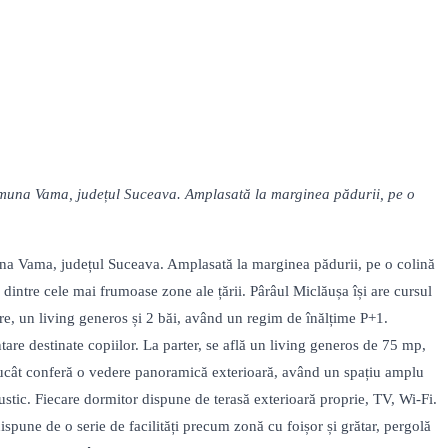
comuna Vama, județul Suceava. Amplasată la marginea pădurii, pe o
una Vama, județul Suceava. Amplasată la marginea pădurii, pe o colină
dintre cele mai frumoase zone ale țării. Pârâul Miclăușa își are cursul
re, un living generos și 2 băi, având un regim de înălțime P+1.
are destinate copiilor. La parter, se află un living generos de 75 mp,
trucât conferă o vedere panoramică exterioară, având un spațiu amplu
 rustic. Fiecare dormitor dispune de terasă exterioară proprie, TV, Wi-Fi.
spune de o serie de facilități precum zonă cu foișor și grătar, pergolă