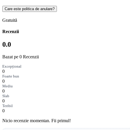
Care este politica de anulare?
Gratuită
Recenzii
0.0
Bazat pe 0 Recenzii
Excepțional
0
Foarte bun
0
Mediu
0
Slab
0
Teribil
0
Nicio recenzie momentan. Fii primul!