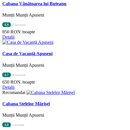
Cabana Vânătoarea lui Buteanu
Munții Munții Apuseni
4.9
47 recenzii
850 RON
/noapte
Detalii
Casa de Vacanță Apuseni
Munții Munții Apuseni
4.7
89 recenzii
650 RON
/noapte
Detalii
Recomandat
Cabana Stelelor Mărișel
Munții Munții Apuseni
4.0
1 recenzie