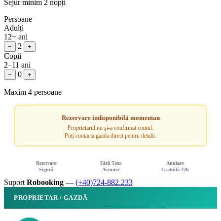
Sejur minim 2 nopți
Persoane
Adulți
12+ ani
2
−
+
Copii
2–11 ani
0
−
+
Maxim 4 persoane
Rezervare indisponibilă momentan
Proprietarul nu și-a confirmat contul.
Poți contacta gazda direct pentru detalii.
Rezervare
Fără Taxe
Anulare
Sigură
Ascunse
Gratuită 72h
Suport
Robooking
—
(+40)724-882.233
PROPRIETAR / GAZDĂ