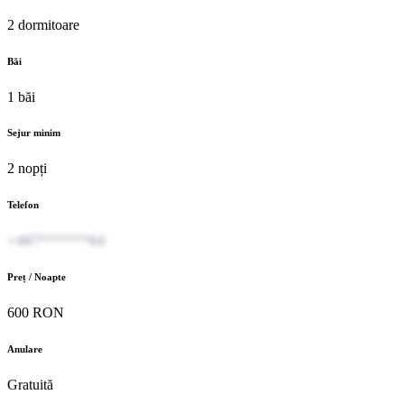
2 dormitoare
Băi
1 băi
Sejur minim
2 nopți
Telefon
+407******64
Preț / Noapte
600 RON
Anulare
Gratuită