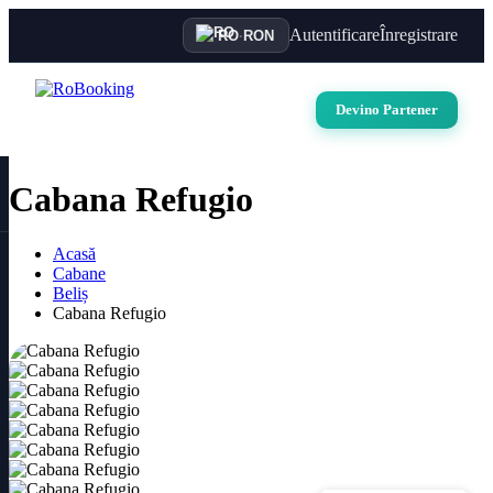
Autentificare
Înregistrare
RO
·
RON
Devino Partener
Cabana Refugio
Acasă
Cabane
Beliș
Cabana Refugio