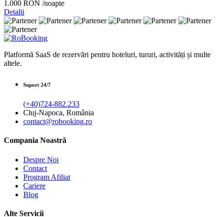
1.000 RON
/noapte
Detalii
Platformă SaaS de rezervări pentru hoteluri, tururi, activități și multe
altele.
Suport 24/7
(+40)724-882.233
Cluj-Napoca, România
contact@robooking.ro
Compania Noastră
Despre Noi
Contact
Program Afiliat
Cariere
Blog
Alte Servicii