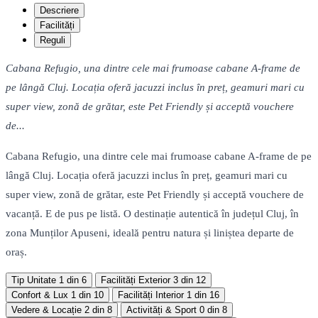
Descriere
Facilități
Reguli
Cabana Refugio, una dintre cele mai frumoase cabane A-frame de
pe lângă Cluj. Locația oferă jacuzzi inclus în preț, geamuri mari cu
super view, zonă de grătar, este Pet Friendly și acceptă vouchere
de...
Cabana Refugio, una dintre cele mai frumoase cabane A-frame de pe
lângă Cluj. Locația oferă jacuzzi inclus în preț, geamuri mari cu
super view, zonă de grătar, este Pet Friendly și acceptă vouchere de
vacanță. E de pus pe listă. O destinație autentică în județul Cluj, în
zona Munților Apuseni, ideală pentru natura și liniștea departe de
oraș.
Tip Unitate
1 din 6
Facilități Exterior
3 din 12
Confort & Lux
1 din 10
Facilități Interior
1 din 16
Vedere & Locație
2 din 8
Activități & Sport
0 din 8