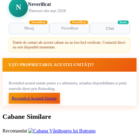
Neverificat
N
Partener din mai 2026
Neverificat
Neverificat
Soon
Mesaj
Neverificat
Chat
Datele de contact ale acestei cabane nu au fost încă verificate. Contactul direct
nu este disponibil momentan.
EȘTI PROPRIETARUL ACESTEI UNITĂȚI?
Revendică această unitate pentru a o administra, actualiza disponibilitatea și primi
rezervări direct prin Robooking.
Revendică Această Unitate
Cabane Similare
Recomandat