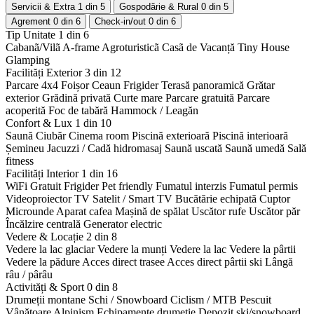
Servicii & Extra
1 din 5
Gospodărie & Rural
0 din 5
Agrement
0 din 6
Check-in/out
0 din 6
Tip Unitate
1 din 6
Cabanã/Vilã
A-frame
Agroturisticã
Casã de Vacanță
Tiny House
Glamping
Facilități Exterior
3 din 12
Parcare 4x4
Foișor
Ceaun
Frigider
Terasă panoramică
Grătar
exterior
Grădină privată
Curte mare
Parcare gratuită
Parcare
acoperită
Foc de tabără
Hammock / Leagăn
Confort & Lux
1 din 10
Saună
Ciubăr
Cinema room
Piscină exterioară
Piscină interioară
Șemineu
Jacuzzi / Cadă hidromasaj
Saună uscată
Saună umedă
Sală
fitness
Facilități Interior
1 din 16
WiFi Gratuit
Frigider
Pet friendly
Fumatul interzis
Fumatul permis
Videoproiector
TV Satelit / Smart TV
Bucătărie echipată
Cuptor
Microunde
Aparat cafea
Mașină de spălat
Uscător rufe
Uscător păr
Încălzire centrală
Generator electric
Vedere & Locație
2 din 8
Vedere la lac glaciar
Vedere la munți
Vedere la lac
Vedere la pârtii
Vedere la pădure
Acces direct trasee
Acces direct pârtii ski
Lângă
râu / pârâu
Activități & Sport
0 din 8
Drumeții montane
Schi / Snowboard
Ciclism / MTB
Pescuit
Vânătoare
Alpinism
Echipamente drumeție
Depozit ski/snowboard