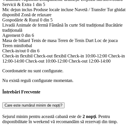
Servicii & Extra
1 din 5
Mic dejun inclus
Produse locale incluse
Navetă / Transfer
Tur ghidat
disponibil
Zonă de relaxare
Gospodărie & Rural
0 din 5
Livadă
Animale de fermă
Fântână în curte
Stil tradițional
Bucătărie
tradițională
Agrement
0 din 6
Masa de biliard
Tenis de masa
Teren de Tenis
Dart
Loc de joaca
Teren minifotbal
Check-in/out
0 din 6
Check-in flexibil
Check-out flexibil
Check-in 10:00-12:00
Check-in
12:00-14:00
Check-out 10:00-12:00
Check-out 12:00-14:00
Coordonatele nu sunt configurate.
Nu există reguli configurate momentan.
Întrebări Frecvente
Care este numărul minim de nopți?
Sejurul minim pentru această cabană este de
2 nopți
. Pentru
disponibilitate în weekend vă recomandăm să rezervați din timp.