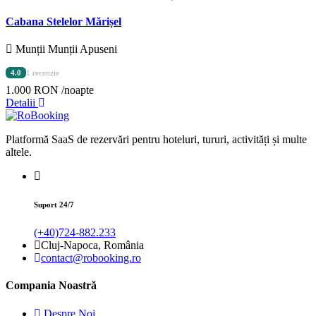
Cabana Stelelor Mărișel
Munții Munții Apuseni
4.0
1 recenzie
1.000 RON
/noapte
Detalii
Platformă SaaS de rezervări pentru hoteluri, tururi, activități și multe
altele.
Suport 24/7
(+40)724-882.233
Cluj-Napoca, România
contact@robooking.ro
Compania Noastră
Despre Noi