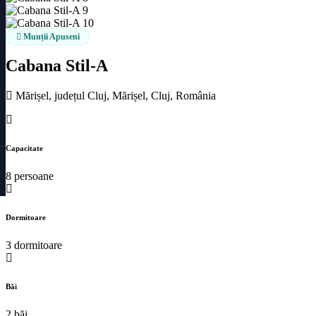
Munții Apuseni
Cabana Stil-A
Mărișel, județul Cluj, Mărișel, Cluj, România
Capacitate
8 persoane
Dormitoare
3 dormitoare
Băi
2 băi