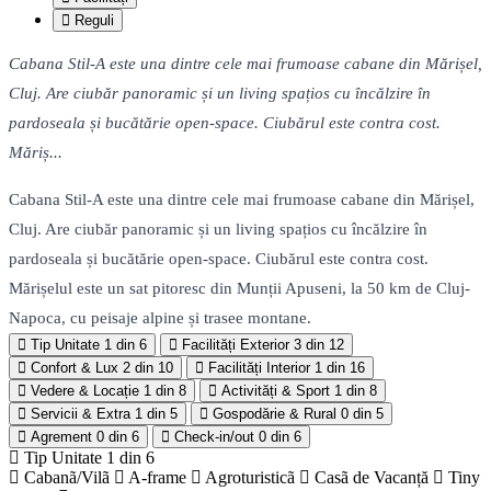
Reguli
Cabana Stil-A este una dintre cele mai frumoase cabane din Mărișel,
Cluj. Are ciubăr panoramic și un living spațios cu încălzire în
pardoseala și bucătărie open-space. Ciubărul este contra cost.
Măriș...
Cabana Stil-A este una dintre cele mai frumoase cabane din Mărișel,
Cluj. Are ciubăr panoramic și un living spațios cu încălzire în
pardoseala și bucătărie open-space. Ciubărul este contra cost.
Mărișelul este un sat pitoresc din Munții Apuseni, la 50 km de Cluj-
Napoca, cu peisaje alpine și trasee montane.
Tip Unitate
1 din 6
Facilități Exterior
3 din 12
Confort & Lux
2 din 10
Facilități Interior
1 din 16
Vedere & Locație
1 din 8
Activități & Sport
1 din 8
Servicii & Extra
1 din 5
Gospodărie & Rural
0 din 5
Agrement
0 din 6
Check-in/out
0 din 6
Tip Unitate
1 din 6
Cabanã/Vilã
A-frame
Agroturisticã
Casã de Vacanță
Tiny