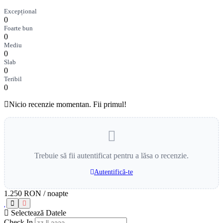
Excepțional
0
Foarte bun
0
Mediu
0
Slab
0
Teribil
0
Nicio recenzie momentan. Fii primul!
Trebuie să fii autentificat pentru a lăsa o recenzie.
Autentifică-te
1.250 RON
/ noapte
Selectează Datele
Check In