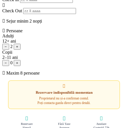
Check Out
Sejur minim 2 nopți
Persoane
Adulți
12+ ani
2
−
+
Copii
2–11 ani
0
−
+
Maxim 8 persoane
Rezervare indisponibilă momentan
Proprietarul nu și-a confirmat contul.
Poți contacta gazda direct pentru detalii.
Rezervare
Fără Taxe
Anulare
Sigură
Ascunse
Gratuită 72h