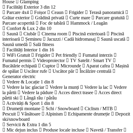
House
Glamping
Facilități Exterior
3 din 12
Parcare 4x4
Foișor
Ceaun
Frigider
Terasă panoramică
Grătar exterior
Grădină privată
Curte mare
Parcare gratuită
Parcare acoperită
Foc de tabără
Hammock / Leagăn
Confort & Lux
2 din 10
Saună
Ciubăr
Cinema room
Piscină exterioară
Piscină
interioară
Șemineu
Jacuzzi / Cadă hidromasaj
Saună uscată
Saună umedă
Sală fitness
Facilități Interior
1 din 16
WiFi Gratuit
Frigider
Pet friendly
Fumatul interzis
Fumatul permis
Videoproiector
TV Satelit / Smart TV
Bucătărie echipată
Cuptor
Microunde
Aparat cafea
Mașină
de spălat
Uscător rufe
Uscător păr
Încălzire centrală
Generator electric
Vedere & Locație
1 din 8
Vedere la lac glaciar
Vedere la munți
Vedere la lac
Vedere
la pârtii
Vedere la pădure
Acces direct trasee
Acces direct
pârtii ski
Lângă râu / pârâu
Activități & Sport
1 din 8
Drumeții montane
Schi / Snowboard
Ciclism / MTB
Pescuit
Vânătoare
Alpinism
Echipamente drumeție
Depozit
ski/snowboard
Servicii & Extra
1 din 5
Mic dejun inclus
Produse locale incluse
Navetă / Transfer