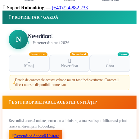
Suport
Robooking
—
(+40)724-882.233
PROPRIETAR / GAZDĂ
Neverificat
N
Partener din mai 2026
Neverificat
Neverificat
Soon
Mesaj
Neverificat
Chat
Datele de contact ale acestei cabane nu au fost încă verificate. Contactul
direct nu este disponibil momentan.
EȘTI PROPRIETARUL ACESTEI UNITĂȚI?
Revendică această unitate pentru a o administra, actualiza disponibilitatea și primi
rezervări direct prin Robooking.
Revendică Această Unitate