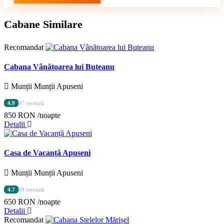
Cabane Similare
Recomandat
Cabana Vânătoarea lui Buteanu
Munții Munții Apuseni
4.9
47 recenzii
850 RON
/noapte
Detalii
Casa de Vacanță Apuseni
Munții Munții Apuseni
4.7
89 recenzii
650 RON
/noapte
Detalii
Recomandat