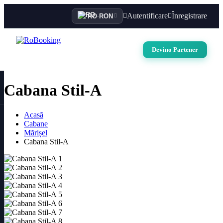
Autentificare
Înregistrare
RO
·
RON
Devino Partener
Cabana Stil-A
Acasă
Cabane
Mărișel
Toate pozele (10)
Cabana Stil-A