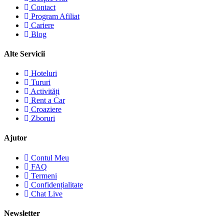
Contact
Program Afiliat
Cariere
Blog
Alte Servicii
Hoteluri
Tururi
Activități
Rent a Car
Croaziere
Zboruri
Ajutor
Contul Meu
FAQ
Termeni
Confidențialitate
Chat Live
Newsletter