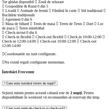
Tur ghidat disponibil
Zonă de relaxare
Gospodărie & Rural
0 din 5
Livadă
Animale de fermă
Fântână în curte
Stil tradițional
Bucătărie tradițională
Agrement
0 din 6
Masa de biliard
Tenis de masa
Teren de Tenis
Dart
Loc
de joaca
Teren minifotbal
Check-in/out
0 din 6
Check-in flexibil
Check-out flexibil
Check-in 10:00-12:00
Check-in 12:00-14:00
Check-out 10:00-12:00
Check-out
12:00-14:00
Coordonatele nu sunt configurate.
Nu există reguli configurate momentan.
Întrebări Frecvente
Care este numărul minim de nopți?
Sejurul minim pentru această cabană este de
2 nopți
. Pentru
disponibilitate în weekend vă recomandăm să rezervați din timp.
Care sunt orele de check-in și check-out?