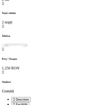
Sejur minim
2 nopți
Telefon
+407******24
Preț / Noapte
1.250 RON
Anulare
Gratuită
Descriere
Facilități