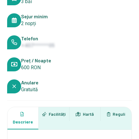
3 băi
Sejur minim
2 nopți
Telefon
+407******05
Preț / Noapte
600 RON
Anulare
Gratuită
Facilități
Hartă
Reguli
Descriere