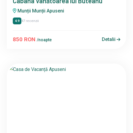
Cabana Vânătoarea lui Buteanu
Munții Munții Apuseni
4.9
47 recenzii
850 RON
Detalii
/noapte