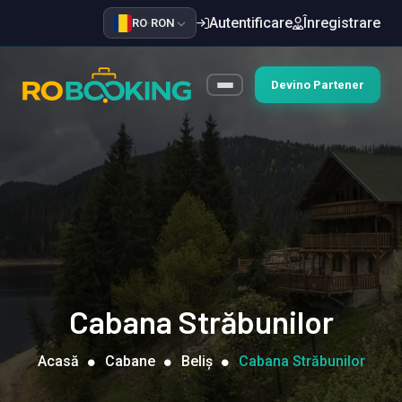
Autentificare
Înregistrare
RO
·
RON
Devino Partener
Cabana Străbunilor
Acasă
Cabane
Beliș
Cabana Străbunilor