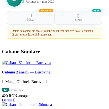
Partener din mai 2026
Neverificat
Soon
Mesaj
Chat
Datele de contact ale acestei cabane nu au fost încă verificate. Contactul
direct nu este disponibil momentan.
Cabane Similare
Cabana Zânelor — Bucovina
Munții Obcinele Bucovinei
4.8
134 recenzii
420 RON
/noapte
Detalii