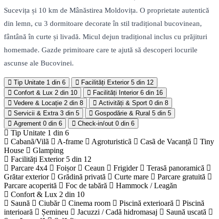
Sucevița și 10 km de Mânăstirea Moldovița. O proprietate autentică
din lemn, cu 3 dormitoare decorate în stil tradițional bucovinean,
fântână în curte și livadă. Micul dejun tradițional inclus cu prăjituri
homemade. Gazde primitoare care te ajută să descoperi locurile
ascunse ale Bucovinei.
Tip Unitate
1 din 6
Facilități Exterior
5 din 12
Confort & Lux
2 din 10
Facilități Interior
6 din 16
Vedere & Locație
2 din 8
Activități & Sport
0 din 8
Servicii & Extra
3 din 5
Gospodărie & Rural
5 din 5
Agrement
0 din 6
Check-in/out
0 din 6
Tip Unitate
1 din 6
Cabanã/Vilã
A-frame
Agroturisticã
Casã de Vacanță
Tiny
House
Glamping
Facilități Exterior
5 din 12
Parcare 4x4
Foișor
Ceaun
Frigider
Terasă panoramică
Grătar exterior
Grădină privată
Curte mare
Parcare gratuită
Parcare acoperită
Foc de tabără
Hammock / Leagăn
Confort & Lux
2 din 10
Saună
Ciubăr
Cinema room
Piscină exterioară
Piscină
interioară
Șemineu
Jacuzzi / Cadă hidromasaj
Saună uscată