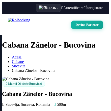
Autentificare
Înregistrare
RO
·
RON
Devino Partener
Cabana Zânelor - Bucovina
Acasă
Cabane
Sucevița
Cabana Zânelor - Bucovina
Munții Obcinele Bucovinei
Cabana Zânelor - Bucovina
Sucevița, Suceava, România
500m