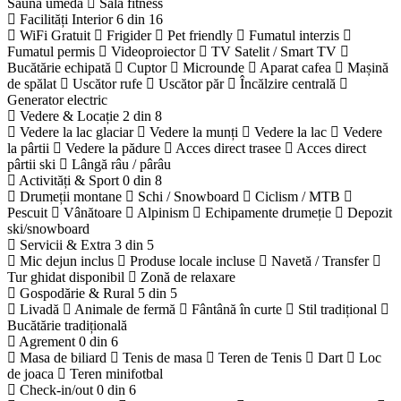
Saună umedă
Sală fitness
Facilități Interior
6 din 16
WiFi Gratuit
Frigider
Pet friendly
Fumatul interzis
Fumatul permis
Videoproiector
TV Satelit / Smart TV
Bucătărie echipată
Cuptor
Microunde
Aparat cafea
Mașină
de spălat
Uscător rufe
Uscător păr
Încălzire centrală
Generator electric
Vedere & Locație
2 din 8
Vedere la lac glaciar
Vedere la munți
Vedere la lac
Vedere
la pârtii
Vedere la pădure
Acces direct trasee
Acces direct
pârtii ski
Lângă râu / pârâu
Activități & Sport
0 din 8
Drumeții montane
Schi / Snowboard
Ciclism / MTB
Pescuit
Vânătoare
Alpinism
Echipamente drumeție
Depozit
ski/snowboard
Servicii & Extra
3 din 5
Mic dejun inclus
Produse locale incluse
Navetă / Transfer
Tur ghidat disponibil
Zonă de relaxare
Gospodărie & Rural
5 din 5
Livadă
Animale de fermă
Fântână în curte
Stil tradițional
Bucătărie tradițională
Agrement
0 din 6
Masa de biliard
Tenis de masa
Teren de Tenis
Dart
Loc
de joaca
Teren minifotbal
Check-in/out
0 din 6