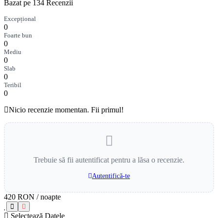
Bazat pe 134 Recenzii
Excepțional
0
Foarte bun
0
Mediu
0
Slab
0
Teribil
0
Nicio recenzie momentan. Fii primul!
Trebuie să fii autentificat pentru a lăsa o recenzie.
Autentifică-te
420 RON
/ noapte
Selectează Datele