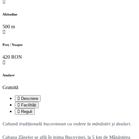
Altitudine
500 m
Preț / Noapte
420 RON
Anulare
Gratuită
Descriere
Facilități
Reguli
Cabană tradițională bucovinean cu vedere la mânăstiri și dealuri.
Cabana Zânelor se află în inima Bucovinei, la 5 km de Mânăstirea