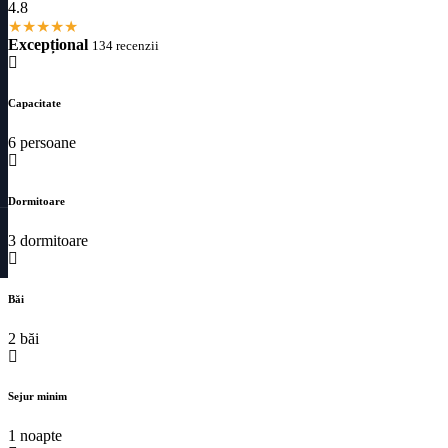
4.8
★
★
★
★
★
Excepțional
134 recenzii
Capacitate
6 persoane
Dormitoare
3 dormitoare
Băi
2 băi
Sejur minim
1 noapte