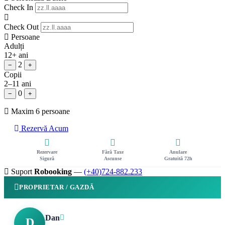
Check In
Check Out
Persoane
Adulți
12+ ani
2
−
+
Copii
2–11 ani
0
−
+
Maxim 6 persoane
Rezervă Acum
Rezervare
Fără Taxe
Anulare
Sigură
Ascunse
Gratuită 72h
Suport
Robooking
—
(+40)724-882.233
PROPRIETAR / GAZDĂ
Dan
D