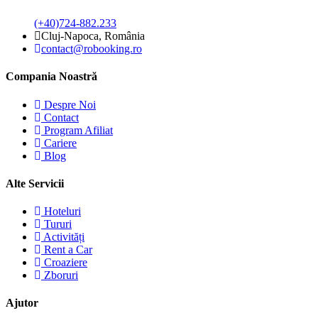
(+40)724-882.233
Cluj-Napoca, România
contact@robooking.ro
Compania Noastră
Despre Noi
Contact
Program Afiliat
Cariere
Blog
Alte Servicii
Hoteluri
Tururi
Activități
Rent a Car
Croaziere
Zboruri
Ajutor