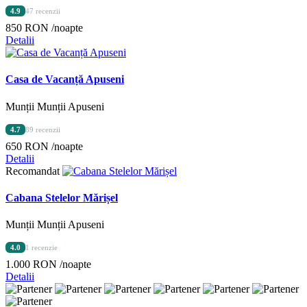
4.9
47 recenzii
850 RON
/noapte
Detalii
Casa de Vacanță Apuseni
Munții Munții Apuseni
4.7
89 recenzii
650 RON
/noapte
Detalii
Recomandat
Cabana Stelelor Mărișel
Munții Munții Apuseni
4.0
1 recenzie
1.000 RON
/noapte
Detalii