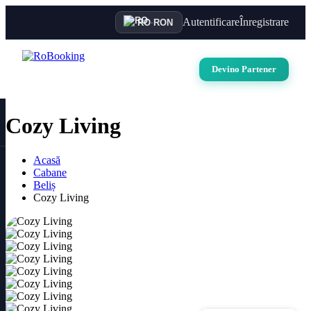
Autentificare
Înregistrare
RO
·
RON
Devino Partener
Cozy Living
Acasă
Cabane
Beliș
Cozy Living