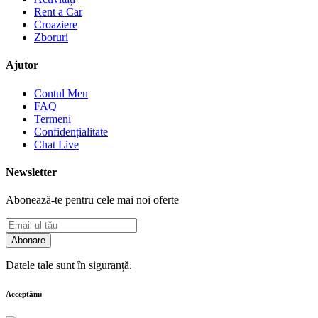
Rent a Car
Croaziere
Zboruri
Ajutor
Contul Meu
FAQ
Termeni
Confidențialitate
Chat Live
Newsletter
Abonează-te pentru cele mai noi oferte
Abonare
Datele tale sunt în siguranță.
Acceptăm: