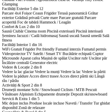
Glamping
Facilități Exterior
5 din 12
Parcare 4x4
Foișor
Ceaun
Frigider
Terasă panoramică
Grătar
exterior
Grădină privată
Curte mare
Parcare gratuită
Parcare
acoperită
Foc de tabără
Hammock / Leagăn
Confort & Lux
2 din 10
Saună
Ciubăr
Cinema room
Piscină exterioară
Piscină interioară
Șemineu
Jacuzzi / Cadă hidromasaj
Saună uscată
Saună umedă
Sală
fitness
Facilități Interior
1 din 16
WiFi Gratuit
Frigider
Pet friendly
Fumatul interzis
Fumatul permis
Videoproiector
TV Satelit / Smart TV
Bucătărie echipată
Cuptor
Microunde
Aparat cafea
Mașină de spălat
Uscător rufe
Uscător păr
Încălzire centrală
Generator electric
Vedere & Locație
2 din 8
Vedere la lac glaciar
Vedere la munți
Vedere la lac
Vedere la pârtii
Vedere la pădure
Acces direct trasee
Acces direct pârtii ski
Lângă
râu / pârâu
Activități & Sport
2 din 8
Drumeții montane
Schi / Snowboard
Ciclism / MTB
Pescuit
Vânătoare
Alpinism
Echipamente drumeție
Depozit ski/snowboard
Servicii & Extra
1 din 5
Mic dejun inclus
Produse locale incluse
Navetă / Transfer
Tur ghidat
disponibil
Zonă de relaxare