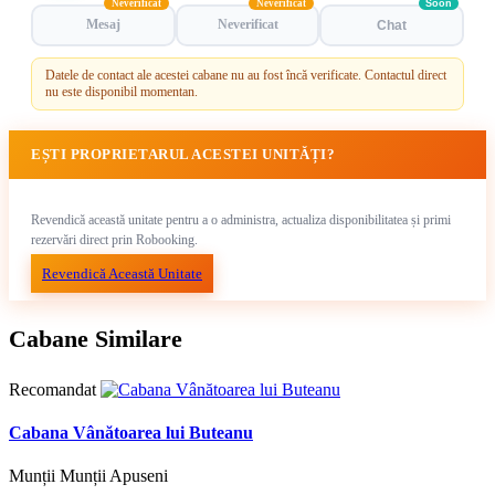
Neverificat
Neverificat
Soon
Mesaj
Neverificat
Chat
Datele de contact ale acestei cabane nu au fost încă verificate. Contactul direct
nu este disponibil momentan.
EȘTI PROPRIETARUL ACESTEI UNITĂȚI?
Revendică această unitate pentru a o administra, actualiza disponibilitatea și primi
rezervări direct prin Robooking.
Revendică Această Unitate
Cabane Similare
Recomandat
Cabana Vânătoarea lui Buteanu
Munții Munții Apuseni