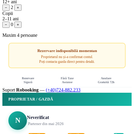
12+ ani
2
−
+
Copii
2–11 ani
0
−
+
Maxim 4 persoane
Rezervare indisponibilă momentan
Proprietarul nu și-a confirmat contul.
Poți contacta gazda direct pentru detalii.
Rezervare
Fără Taxe
Anulare
Sigură
Ascunse
Gratuită 72h
Suport
Robooking
—
(+40)724-882.233
PROPRIETAR / GAZDĂ
Neverificat
N
Partener din mai 2026