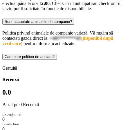
efectuat până la ora
12:00
. Check-in-ul anticipat sau check-out-ul
târziu pot fi solicitate în funcție de disponibilitate.
Sunt acceptate animalele de companie?
Politica privind animalele de companie variază. Vă rugăm să
contactați gazda direct la:
+407******45
(disponibil după
verificare)
pentru informații actualizate.
Care este politica de anulare?
Gratuită
Recenzii
0.0
Bazat pe 0 Recenzii
Excepțional
0
Foarte bun
0