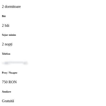
2 dormitoare
Băi
2 băi
Sejur minim
2 nopți
Telefon
+407******45
Preț / Noapte
750 RON
Anulare
Gratuită