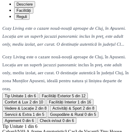
Descriere
Facilități
Reguli
Cozy Living este o cazare nouă-nouță aproape de Cluj, în Apuseni.
Locația are un superb jacuzzi panoramic inclus în preț, este adult
only, mediu izolat, aer curat. O destinație autentică în județul Cl...
Cozy Living este o cazare nouă-nouță aproape de Cluj, în Apuseni.
Locația are un superb jacuzzi panoramic inclus în preț, este adult
only, mediu izolat, aer curat. O destinație autentică în județul Cluj, în
zona Munților Apuseni, ideală pentru natura și liniștea departe de
oraș.
Tip Unitate
1 din 6
Facilități Exterior
5 din 12
Confort & Lux
2 din 10
Facilități Interior
1 din 16
Vedere & Locație
2 din 8
Activități & Sport
2 din 8
Servicii & Extra
1 din 5
Gospodărie & Rural
0 din 5
Agrement
0 din 6
Check-in/out
0 din 6
Tip Unitate
1 din 6
Cabanã/Vilã
A-frame
Agroturisticã
Casã de Vacanță
Tiny House