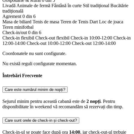
Gospodărie & Rural
0 din 5
Livadă
Animale de fermă
Fântână în curte
Stil tradițional
Bucătărie
tradițională
Agrement
0 din 6
Masa de biliard
Tenis de masa
Teren de Tenis
Dart
Loc de joaca
Teren minifotbal
Check-in/out
0 din 6
Check-in flexibil
Check-out flexibil
Check-in 10:00-12:00
Check-in
12:00-14:00
Check-out 10:00-12:00
Check-out 12:00-14:00
Coordonatele nu sunt configurate.
Nu există reguli configurate momentan.
Întrebări Frecvente
Care este numărul minim de nopți?
Sejurul minim pentru această cabană este de
2 nopți
. Pentru
disponibilitate în weekend vă recomandăm să rezervați din timp.
Care sunt orele de check-in și check-out?
Check-in-ul se poate face după ora
14:00
, iar check-out-ul trebuie