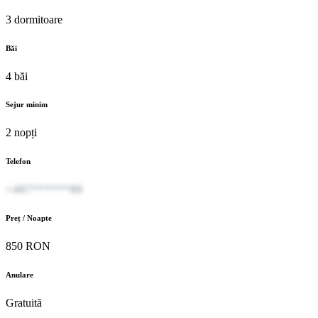
3 dormitoare
Băi
4 băi
Sejur minim
2 nopți
Telefon
+407******80
Preț / Noapte
850 RON
Anulare
Gratuită