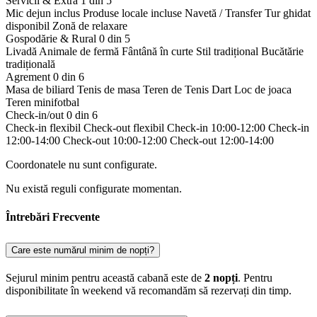
Servicii & Extra
1 din 5
Mic dejun inclus
Produse locale incluse
Navetă / Transfer
Tur ghidat
disponibil
Zonă de relaxare
Gospodărie & Rural
0 din 5
Livadă
Animale de fermă
Fântână în curte
Stil tradițional
Bucătărie
tradițională
Agrement
0 din 6
Masa de biliard
Tenis de masa
Teren de Tenis
Dart
Loc de joaca
Teren minifotbal
Check-in/out
0 din 6
Check-in flexibil
Check-out flexibil
Check-in 10:00-12:00
Check-in
12:00-14:00
Check-out 10:00-12:00
Check-out 12:00-14:00
Coordonatele nu sunt configurate.
Nu există reguli configurate momentan.
Întrebări Frecvente
Care este numărul minim de nopți?
Sejurul minim pentru această cabană este de
2 nopți
. Pentru
disponibilitate în weekend vă recomandăm să rezervați din timp.