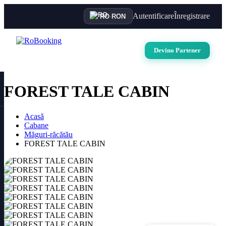
Autentificare
Înregistrare
RO
·
RON
Devino Partener
FOREST TALE CABIN
Acasă
Cabane
Măguri-răcătău
FOREST TALE CABIN