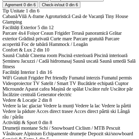
Agrement
0 din 6
Check-in/out
0 din 6
Tip Unitate
1 din 6
Cabanã/Vilã
A-frame
Agroturisticã
Casã de Vacanță
Tiny House
Glamping
Facilități Exterior
5 din 12
Parcare 4x4
Foișor
Ceaun
Frigider
Terasă panoramică
Grătar
exterior
Grădină privată
Curte mare
Parcare gratuită
Parcare
acoperită
Foc de tabără
Hammock / Leagăn
Confort & Lux
2 din 10
Saună
Ciubăr
Cinema room
Piscină exterioară
Piscină interioară
Șemineu
Jacuzzi / Cadă hidromasaj
Saună uscată
Saună umedă
Sală
fitness
Facilități Interior
1 din 16
WiFi Gratuit
Frigider
Pet friendly
Fumatul interzis
Fumatul permis
Videoproiector
TV Satelit / Smart TV
Bucătărie echipată
Cuptor
Microunde
Aparat cafea
Mașină de spălat
Uscător rufe
Uscător păr
Încălzire centrală
Generator electric
Vedere & Locație
2 din 8
Vedere la lac glaciar
Vedere la munți
Vedere la lac
Vedere la pârtii
Vedere la pădure
Acces direct trasee
Acces direct pârtii ski
Lângă
râu / pârâu
Activități & Sport
0 din 8
Drumeții montane
Schi / Snowboard
Ciclism / MTB
Pescuit
Vânătoare
Alpinism
Echipamente drumeție
Depozit ski/snowboard