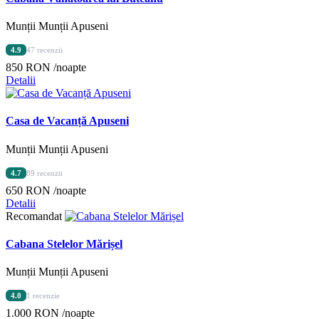
Munții Munții Apuseni
4.9
47 recenzii
850 RON
/noapte
Detalii
Casa de Vacanță Apuseni
Munții Munții Apuseni
4.7
89 recenzii
650 RON
/noapte
Detalii
Recomandat
Cabana Stelelor Mărișel
Munții Munții Apuseni
4.0
1 recenzie
1.000 RON
/noapte