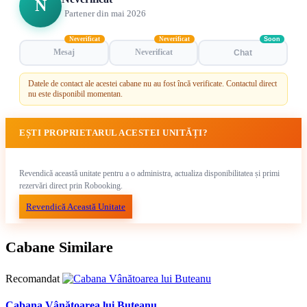
N
Partener din mai 2026
Neverificat
Neverificat
Soon
Mesaj
Neverificat
Chat
Datele de contact ale acestei cabane nu au fost încă verificate. Contactul direct
nu este disponibil momentan.
EȘTI PROPRIETARUL ACESTEI UNITĂȚI?
Revendică această unitate pentru a o administra, actualiza disponibilitatea și primi
rezervări direct prin Robooking.
Revendică Această Unitate
Cabane Similare
Recomandat
Cabana Vânătoarea lui Buteanu