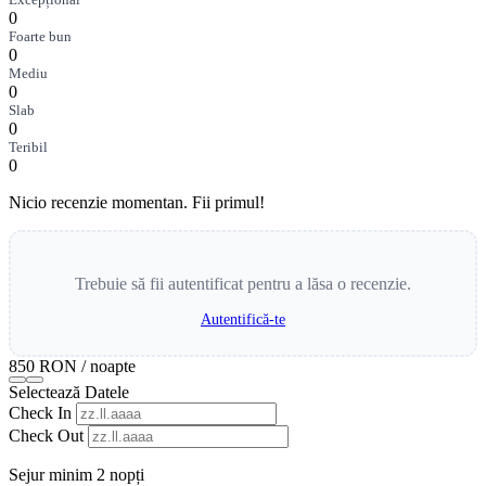
0
Foarte bun
0
Mediu
0
Slab
0
Teribil
0
Nicio recenzie momentan. Fii primul!
Trebuie să fii autentificat pentru a lăsa o recenzie.
Autentifică-te
850 RON
/ noapte
Selectează Datele
Check In
Check Out
Sejur minim 2 nopți