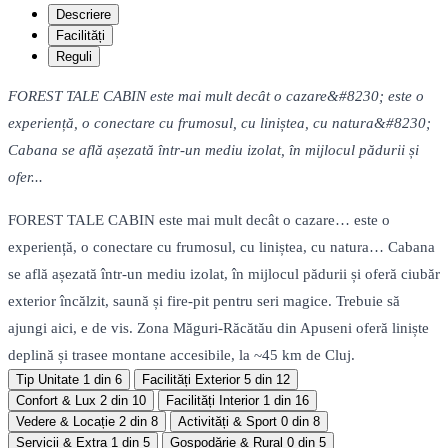
Descriere
Facilități
Reguli
FOREST TALE CABIN este mai mult decât o cazare&#8230; este o
experiență, o conectare cu frumosul, cu liniștea, cu natura&#8230;
Cabana se află așezată într-un mediu izolat, în mijlocul pădurii și
ofer...
FOREST TALE CABIN este mai mult decât o cazare… este o
experiență, o conectare cu frumosul, cu liniștea, cu natura… Cabana
se află așezată într-un mediu izolat, în mijlocul pădurii și oferă ciubăr
exterior încălzit, saună și fire-pit pentru seri magice. Trebuie să
ajungi aici, e de vis. Zona Măguri-Răcătău din Apuseni oferă liniște
deplină și trasee montane accesibile, la ~45 km de Cluj.
Tip Unitate
1 din 6
Facilități Exterior
5 din 12
Confort & Lux
2 din 10
Facilități Interior
1 din 16
Vedere & Locație
2 din 8
Activități & Sport
0 din 8
Servicii & Extra
1 din 5
Gospodărie & Rural
0 din 5