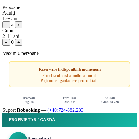
Persoane
Adulți
12+ ani
2
−
+
Copii
2–11 ani
0
−
+
Maxim 6 persoane
Rezervare indisponibilă momentan
Proprietarul nu și-a confirmat contul.
Poți contacta gazda direct pentru detalii.
Rezervare
Fără Taxe
Anulare
Sigură
Ascunse
Gratuită 72h
Suport
Robooking
—
(+40)724-882.233
PROPRIETAR / GAZDĂ
Neverificat