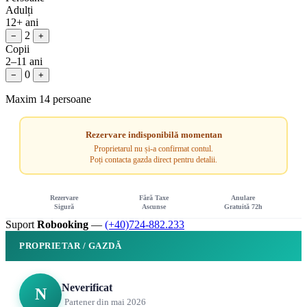
Adulți
12+ ani
2
−
+
Copii
2–11 ani
0
−
+
Maxim 14 persoane
Rezervare indisponibilă momentan
Proprietarul nu și-a confirmat contul.
Poți contacta gazda direct pentru detalii.
Rezervare
Fără Taxe
Anulare
Sigură
Ascunse
Gratuită 72h
Suport
Robooking
—
(+40)724-882.233
PROPRIETAR / GAZDĂ
Neverificat
N
Partener din mai 2026