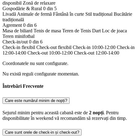
disponibil
Zonă de relaxare
Gospodărie & Rural
0 din 5
Livadă
Animale de fermă
Fântână în curte
Stil tradițional
Bucătărie
tradițională
Agrement
0 din 6
Masa de biliard
Tenis de masa
Teren de Tenis
Dart
Loc de joaca
Teren minifotbal
Check-in/out
0 din 6
Check-in flexibil
Check-out flexibil
Check-in 10:00-12:00
Check-in
12:00-14:00
Check-out 10:00-12:00
Check-out 12:00-14:00
Coordonatele nu sunt configurate.
Nu există reguli configurate momentan.
Întrebări Frecvente
Care este numărul minim de nopți?
Sejurul minim pentru această cabană este de
2 nopți
. Pentru
disponibilitate în weekend vă recomandăm să rezervați din timp.
Care sunt orele de check-in și check-out?