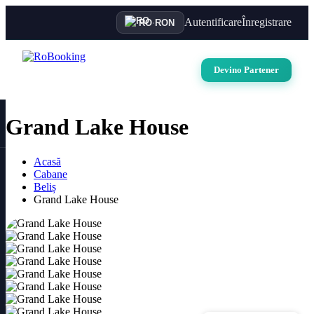
Autentificare
Înregistrare
RO
·
RON
Devino Partener
Grand Lake House
Acasă
Cabane
Beliș
Grand Lake House