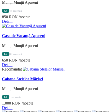
Munții Munții Apuseni
4.9
47 recenzii
850 RON
/noapte
Detalii
Casa de Vacanță Apuseni
Munții Munții Apuseni
4.7
89 recenzii
650 RON
/noapte
Detalii
Recomandat
Cabana Stelelor Mărișel
Munții Munții Apuseni
4.0
1 recenzie
1.000 RON
/noapte
Detalii