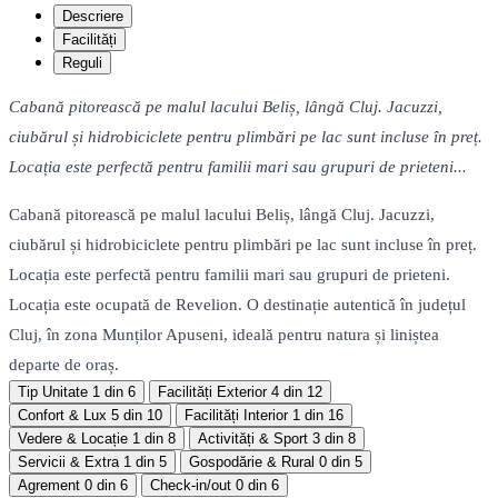
Descriere
Facilități
Reguli
Cabană pitorească pe malul lacului Beliș, lângă Cluj. Jacuzzi,
ciubărul și hidrobiciclete pentru plimbări pe lac sunt incluse în preț.
Locația este perfectă pentru familii mari sau grupuri de prieteni...
Cabană pitorească pe malul lacului Beliș, lângă Cluj. Jacuzzi,
ciubărul și hidrobiciclete pentru plimbări pe lac sunt incluse în preț.
Locația este perfectă pentru familii mari sau grupuri de prieteni.
Locația este ocupată de Revelion. O destinație autentică în județul
Cluj, în zona Munților Apuseni, ideală pentru natura și liniștea
departe de oraș.
Tip Unitate
1 din 6
Facilități Exterior
4 din 12
Confort & Lux
5 din 10
Facilități Interior
1 din 16
Vedere & Locație
1 din 8
Activități & Sport
3 din 8
Servicii & Extra
1 din 5
Gospodărie & Rural
0 din 5
Agrement
0 din 6
Check-in/out
0 din 6