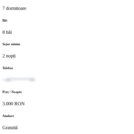
7 dormitoare
Băi
8 băi
Sejur minim
2 nopți
Telefon
+407******90
Preț / Noapte
3.000 RON
Anulare
Gratuită