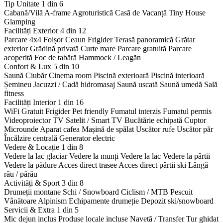
Tip Unitate
1 din 6
Cabanã/Vilã
A-frame
Agroturisticã
Casã de Vacanță
Tiny House
Glamping
Facilități Exterior
4 din 12
Parcare 4x4
Foișor
Ceaun
Frigider
Terasă panoramică
Grătar
exterior
Grădină privată
Curte mare
Parcare gratuită
Parcare
acoperită
Foc de tabără
Hammock / Leagăn
Confort & Lux
5 din 10
Saună
Ciubăr
Cinema room
Piscină exterioară
Piscină interioară
Șemineu
Jacuzzi / Cadă hidromasaj
Saună uscată
Saună umedă
Sală
fitness
Facilități Interior
1 din 16
WiFi Gratuit
Frigider
Pet friendly
Fumatul interzis
Fumatul permis
Videoproiector
TV Satelit / Smart TV
Bucătărie echipată
Cuptor
Microunde
Aparat cafea
Mașină de spălat
Uscător rufe
Uscător păr
Încălzire centrală
Generator electric
Vedere & Locație
1 din 8
Vedere la lac glaciar
Vedere la munți
Vedere la lac
Vedere la pârtii
Vedere la pădure
Acces direct trasee
Acces direct pârtii ski
Lângă
râu / pârâu
Activități & Sport
3 din 8
Drumeții montane
Schi / Snowboard
Ciclism / MTB
Pescuit
Vânătoare
Alpinism
Echipamente drumeție
Depozit ski/snowboard
Servicii & Extra
1 din 5
Mic dejun inclus
Produse locale incluse
Navetă / Transfer
Tur ghidat