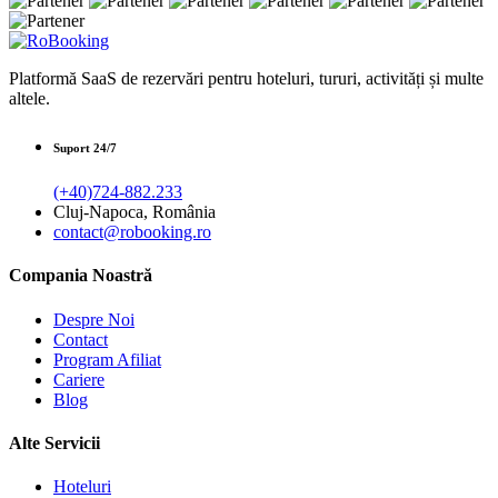
Platformă SaaS de rezervări pentru hoteluri, tururi, activități și multe
altele.
Suport 24/7
(+40)724-882.233
Cluj-Napoca, România
contact@robooking.ro
Compania Noastră
Despre Noi
Contact
Program Afiliat
Cariere
Blog
Alte Servicii
Hoteluri