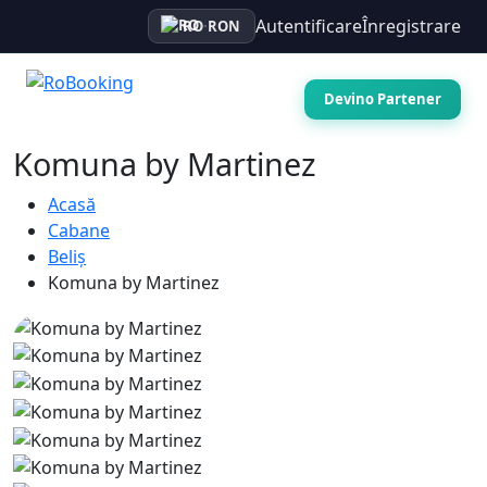
Autentificare
Înregistrare
RO
·
RON
Devino Partener
Komuna by Martinez
Acasă
Cabane
Beliș
Komuna by Martinez