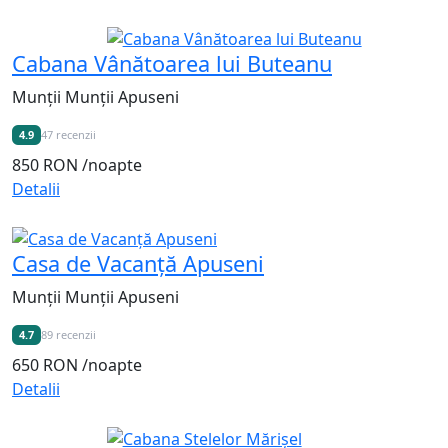
Recomandat
Cabana Vânătoarea lui Buteanu
Munții Munții Apuseni
4.9
47 recenzii
850 RON
/noapte
Detalii
Casa de Vacanță Apuseni
Munții Munții Apuseni
4.7
89 recenzii
650 RON
/noapte
Detalii
Recomandat