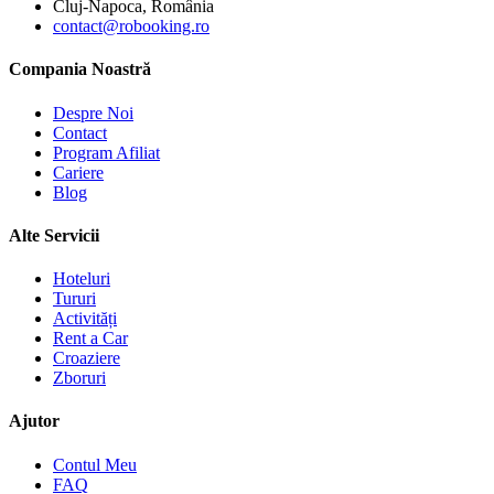
Cluj-Napoca, România
contact@robooking.ro
Compania Noastră
Despre Noi
Contact
Program Afiliat
Cariere
Blog
Alte Servicii
Hoteluri
Tururi
Activități
Rent a Car
Croaziere
Zboruri
Ajutor
Contul Meu
FAQ