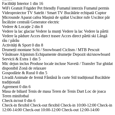
Facilități Interior
1 din 16
WiFi Gratuit
Frigider
Pet friendly
Fumatul interzis
Fumatul permis
Videoproiector
TV Satelit / Smart TV
Bucătărie echipată
Cuptor
Microunde
Aparat cafea
Mașină de spălat
Uscător rufe
Uscător păr
Încălzire centrală
Generator electric
Vedere & Locație
2 din 8
Vedere la lac glaciar
Vedere la munți
Vedere la lac
Vedere la pârtii
Vedere la pădure
Acces direct trasee
Acces direct pârtii ski
Lângă
râu / pârâu
Activități & Sport
0 din 8
Drumeții montane
Schi / Snowboard
Ciclism / MTB
Pescuit
Vânătoare
Alpinism
Echipamente drumeție
Depozit ski/snowboard
Servicii & Extra
1 din 5
Mic dejun inclus
Produse locale incluse
Navetă / Transfer
Tur ghidat
disponibil
Zonă de relaxare
Gospodărie & Rural
0 din 5
Livadă
Animale de fermă
Fântână în curte
Stil tradițional
Bucătărie
tradițională
Agrement
0 din 6
Masa de biliard
Tenis de masa
Teren de Tenis
Dart
Loc de joaca
Teren minifotbal
Check-in/out
0 din 6
Check-in flexibil
Check-out flexibil
Check-in 10:00-12:00
Check-in
12:00-14:00
Check-out 10:00-12:00
Check-out 12:00-14:00