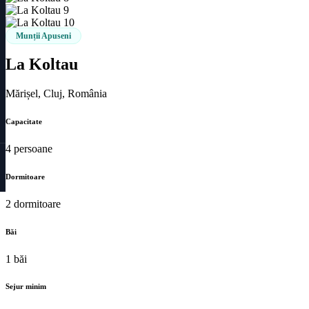
Munții Apuseni
La Koltau
Mărișel, Cluj, România
Capacitate
4 persoane
Dormitoare
2 dormitoare
Băi
1 băi
Sejur minim