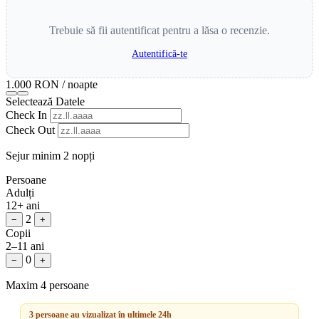
Trebuie să fii autentificat pentru a lăsa o recenzie.
Autentifică-te
1.000 RON
/ noapte
Selectează Datele
Check In
Check Out
Sejur minim 2 nopți
Persoane
Adulți
12+ ani
2
−
+
Copii
2–11 ani
0
−
+
Maxim 4 persoane
3 persoane au vizualizat în ultimele 24h