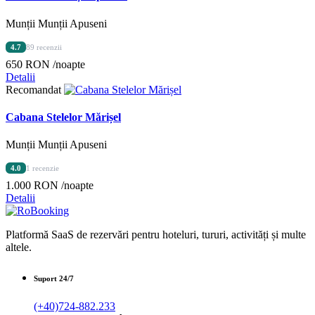
Munții Munții Apuseni
4.7
89 recenzii
650 RON
/noapte
Detalii
Recomandat
Cabana Stelelor Mărișel
Munții Munții Apuseni
4.0
1 recenzie
1.000 RON
/noapte
Detalii
Platformă SaaS de rezervări pentru hoteluri, tururi, activități și multe
altele.
Suport 24/7
(+40)724-882.233