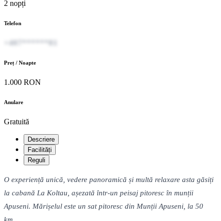
2 nopți
Telefon
+407******81
Preț / Noapte
1.000 RON
Anulare
Gratuită
Descriere
Facilități
Reguli
O experiență unică, vedere panoramică și multă relaxare asta găsiți
la cabană La Koltau, așezată într-un peisaj pitoresc în munții
Apuseni. Mărișelul este un sat pitoresc din Munții Apuseni, la 50
km...