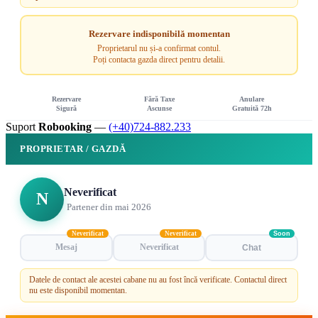
Rezervare indisponibilă momentan
Proprietarul nu și-a confirmat contul.
Poți contacta gazda direct pentru detalii.
Rezervare
Fără Taxe
Anulare
Sigură
Ascunse
Gratuită 72h
Suport
Robooking
—
(+40)724-882.233
PROPRIETAR / GAZDĂ
Neverificat
N
Partener din mai 2026
Neverificat
Neverificat
Soon
Mesaj
Neverificat
Chat
Datele de contact ale acestei cabane nu au fost încă verificate. Contactul direct
nu este disponibil momentan.