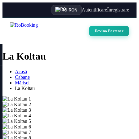
Autentificare
Înregistrare
RO
·
RON
Devino Partener
La Koltau
Acasă
Cabane
Mărișel
Toate pozele (10)
La Koltau