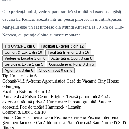
O experiență unică, vedere panoramică și multă relaxare asta găsiți la
cabană La Koltau, așezată într-un peisaj pitoresc în munții Apuseni.
Mărișelul este un sat pitoresc din Munții Apuseni, la 50 km de Cluj-
Napoca, cu peisaje alpine și trasee montane.
Tip Unitate
1 din 6
Facilități Exterior
3 din 12
Confort & Lux
1 din 10
Facilități Interior
1 din 16
Vedere & Locație
2 din 8
Activități & Sport
0 din 8
Servicii & Extra
1 din 5
Gospodărie & Rural
0 din 5
Agrement
0 din 6
Check-in/out
0 din 6
Tip Unitate
1 din 6
Cabanã/Vilã
A-frame
Agroturisticã
Casã de Vacanță
Tiny House
Glamping
Facilități Exterior
3 din 12
Parcare 4x4
Foișor
Ceaun
Frigider
Terasă panoramică
Grătar
exterior
Grădină privată
Curte mare
Parcare gratuită
Parcare
acoperită
Foc de tabără
Hammock / Leagăn
Confort & Lux
1 din 10
Saună
Ciubăr
Cinema room
Piscină exterioară
Piscină interioară
Șemineu
Jacuzzi / Cadă hidromasaj
Saună uscată
Saună umedă
Sală
fitness