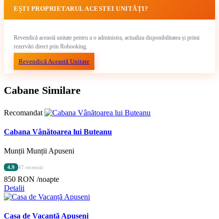
EȘTI PROPRIETARUL ACESTEI UNITĂȚI?
Revendică această unitate pentru a o administra, actualiza disponibilitatea și primi
rezervări direct prin Robooking.
Revendică Această Unitate
Cabane Similare
Recomandat
Cabana Vânătoarea lui Buteanu
Munții Munții Apuseni
4.9
47 recenzii
850 RON
/noapte
Detalii
Casa de Vacanță Apuseni