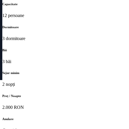
Capacitate
12 persoane
Dormitoare
3 dormitoare
Băi
3 băi
Sejur minim
2 nopți
Preț / Noapte
2.000 RON
Anulare