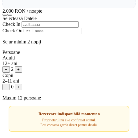
2.000 RON
/ noapte
Selectează Datele
Check In
Check Out
Sejur minim 2 nopți
Persoane
Adulți
12+ ani
2
−
+
Copii
2–11 ani
0
−
+
Maxim 12 persoane
Rezervare indisponibilă momentan
Proprietarul nu și-a confirmat contul.
Poți contacta gazda direct pentru detalii.