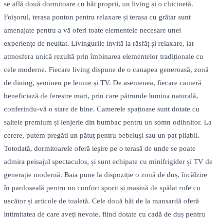
se află două dormitoare cu băi proprii, un living și o chicinetă.
Foișorul, terasa ponton pentru relaxare și terasa cu grătar sunt
amenajate pentru a vă oferi toate elementele necesare unei
experiențe de neuitat. Livingurile invită la răsfăț și relaxare, iar
atmosfera unică rezultă prin îmbinarea elementelor tradiționale cu
cele moderne. Fiecare living dispune de o canapea generoasă, zonă
de dining, șemineu pe lemne și TV. De asemenea, fiecare cameră
beneficiază de ferestre mari, prin care pătrunde lumina naturală,
conferindu-vă o stare de bine. Camerele spațioase sunt dotate cu
saltele premium și lenjerie din bumbac pentru un somn odihnitor. La
cerere, putem pregăti un pătuț pentru bebeluși sau un pat pliabil.
Totodată, dormitoarele oferă ieșire pe o terasă de unde se poate
admira peisajul spectaculos, și sunt echipate cu minifrigider și TV de
generație modernă. Baia pune la dispoziție o zonă de duș, încălzire
în pardoseală pentru un confort sporit și mașină de spălat rufe cu
uscător și articole de toaletă. Cele două băi de la mansardă oferă
intimitatea de care aveți nevoie, fiind dotate cu cadă de duș pentru