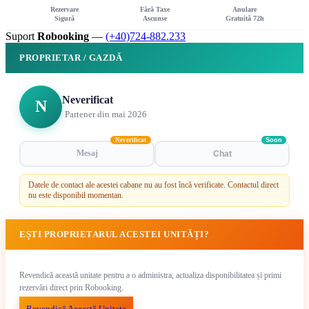
Rezervare
Fără Taxe
Anulare
Sigură
Ascunse
Gratuită 72h
Suport
Robooking
—
(+40)724-882.233
PROPRIETAR / GAZDĂ
Neverificat
N
Partener din mai 2026
Neverificat
Soon
Mesaj
Chat
Datele de contact ale acestei cabane nu au fost încă verificate. Contactul direct
nu este disponibil momentan.
EȘTI PROPRIETARUL ACESTEI UNITĂȚI?
Revendică această unitate pentru a o administra, actualiza disponibilitatea și primi
rezervări direct prin Robooking.
Revendică Această Unitate