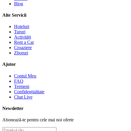
Blog
Alte Servicii
Hoteluri
Tururi
Activități
Rent a Car
Croaziere
Zboruri
Ajutor
Contul Meu
FAQ
Termeni
Confidențialitate
Chat Live
Newsletter
Abonează-te pentru cele mai noi oferte