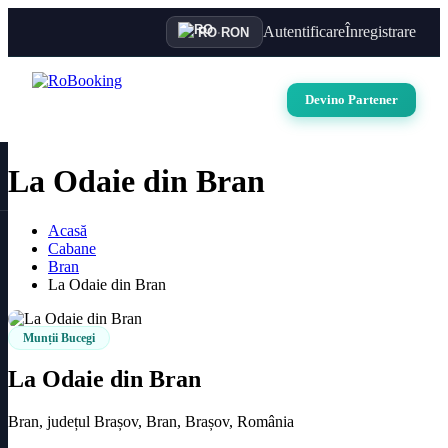
Autentificare
Înregistrare
RO
·
RON
Devino Partener
La Odaie din Bran
Acasă
Cabane
Bran
La Odaie din Bran
Munții Bucegi
La Odaie din Bran
Bran, județul Brașov, Bran, Brașov, România