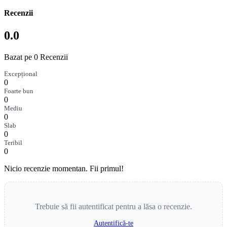
Recenzii
0.0
Bazat pe 0 Recenzii
Excepțional
0
Foarte bun
0
Mediu
0
Slab
0
Teribil
0
Nicio recenzie momentan. Fii primul!
Trebuie să fii autentificat pentru a lăsa o recenzie.
Autentifică-te