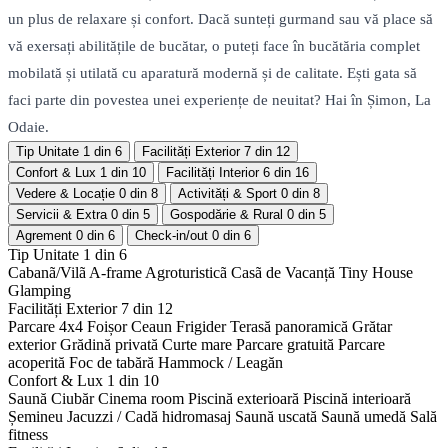
un plus de relaxare și confort. Dacă sunteți gurmand sau vă place să
vă exersați abilitățile de bucătar, o puteți face în bucătăria complet
mobilată și utilată cu aparatură modernă și de calitate. Ești gata să
faci parte din povestea unei experiențe de neuitat? Hai în Șimon, La
Odaie.
Tip Unitate
1 din 6
Facilități Exterior
7 din 12
Confort & Lux
1 din 10
Facilități Interior
6 din 16
Vedere & Locație
0 din 8
Activități & Sport
0 din 8
Servicii & Extra
0 din 5
Gospodărie & Rural
0 din 5
Agrement
0 din 6
Check-in/out
0 din 6
Tip Unitate
1 din 6
Cabanã/Vilã
A-frame
Agroturisticã
Casã de Vacanță
Tiny House
Glamping
Facilități Exterior
7 din 12
Parcare 4x4
Foișor
Ceaun
Frigider
Terasă panoramică
Grătar
exterior
Grădină privată
Curte mare
Parcare gratuită
Parcare
acoperită
Foc de tabără
Hammock / Leagăn
Confort & Lux
1 din 10
Saună
Ciubăr
Cinema room
Piscină exterioară
Piscină interioară
Șemineu
Jacuzzi / Cadă hidromasaj
Saună uscată
Saună umedă
Sală
fitness