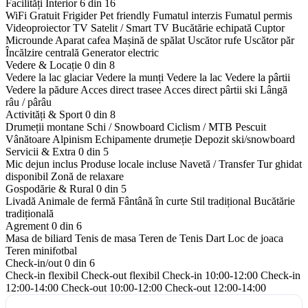
Facilități Interior
6 din 16
WiFi Gratuit
Frigider
Pet friendly
Fumatul interzis
Fumatul permis
Videoproiector
TV Satelit / Smart TV
Bucătărie echipată
Cuptor
Microunde
Aparat cafea
Mașină de spălat
Uscător rufe
Uscător păr
Încălzire centrală
Generator electric
Vedere & Locație
0 din 8
Vedere la lac glaciar
Vedere la munți
Vedere la lac
Vedere la pârtii
Vedere la pădure
Acces direct trasee
Acces direct pârtii ski
Lângă
râu / pârâu
Activități & Sport
0 din 8
Drumeții montane
Schi / Snowboard
Ciclism / MTB
Pescuit
Vânătoare
Alpinism
Echipamente drumeție
Depozit ski/snowboard
Servicii & Extra
0 din 5
Mic dejun inclus
Produse locale incluse
Navetă / Transfer
Tur ghidat
disponibil
Zonă de relaxare
Gospodărie & Rural
0 din 5
Livadă
Animale de fermă
Fântână în curte
Stil tradițional
Bucătărie
tradițională
Agrement
0 din 6
Masa de biliard
Tenis de masa
Teren de Tenis
Dart
Loc de joaca
Teren minifotbal
Check-in/out
0 din 6
Check-in flexibil
Check-out flexibil
Check-in 10:00-12:00
Check-in
12:00-14:00
Check-out 10:00-12:00
Check-out 12:00-14:00