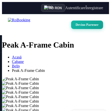
Autentificare
Înregistrare
RO
·
RON
Devino Partener
Peak A-Frame Cabin
Acasă
Cabane
Beliș
Peak A-Frame Cabin