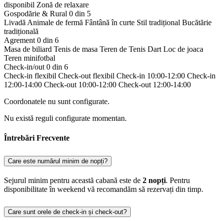
disponibil
Zonă de relaxare
Gospodărie & Rural
0 din 5
Livadă
Animale de fermă
Fântână în curte
Stil tradițional
Bucătărie
tradițională
Agrement
0 din 6
Masa de biliard
Tenis de masa
Teren de Tenis
Dart
Loc de joaca
Teren minifotbal
Check-in/out
0 din 6
Check-in flexibil
Check-out flexibil
Check-in 10:00-12:00
Check-in
12:00-14:00
Check-out 10:00-12:00
Check-out 12:00-14:00
Coordonatele nu sunt configurate.
Nu există reguli configurate momentan.
Întrebări Frecvente
Care este numărul minim de nopți?
Sejurul minim pentru această cabană este de
2 nopți
. Pentru
disponibilitate în weekend vă recomandăm să rezervați din timp.
Care sunt orele de check-in și check-out?