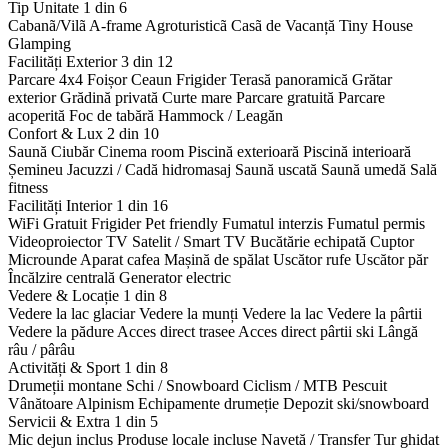
Tip Unitate
1 din 6
Cabanã/Vilã
A-frame
Agroturisticã
Casã de Vacanță
Tiny House
Glamping
Facilități Exterior
3 din 12
Parcare 4x4
Foișor
Ceaun
Frigider
Terasă panoramică
Grătar
exterior
Grădină privată
Curte mare
Parcare gratuită
Parcare
acoperită
Foc de tabără
Hammock / Leagăn
Confort & Lux
2 din 10
Saună
Ciubăr
Cinema room
Piscină exterioară
Piscină interioară
Șemineu
Jacuzzi / Cadă hidromasaj
Saună uscată
Saună umedă
Sală
fitness
Facilități Interior
1 din 16
WiFi Gratuit
Frigider
Pet friendly
Fumatul interzis
Fumatul permis
Videoproiector
TV Satelit / Smart TV
Bucătărie echipată
Cuptor
Microunde
Aparat cafea
Mașină de spălat
Uscător rufe
Uscător păr
Încălzire centrală
Generator electric
Vedere & Locație
1 din 8
Vedere la lac glaciar
Vedere la munți
Vedere la lac
Vedere la pârtii
Vedere la pădure
Acces direct trasee
Acces direct pârtii ski
Lângă
râu / pârâu
Activități & Sport
1 din 8
Drumeții montane
Schi / Snowboard
Ciclism / MTB
Pescuit
Vânătoare
Alpinism
Echipamente drumeție
Depozit ski/snowboard
Servicii & Extra
1 din 5
Mic dejun inclus
Produse locale incluse
Navetă / Transfer
Tur ghidat