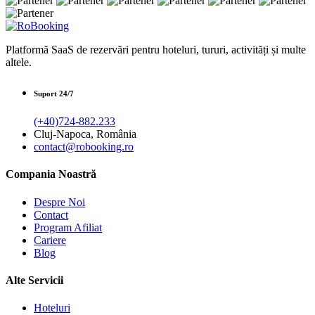
Platformă SaaS de rezervări pentru hoteluri, tururi, activități și multe
altele.
Suport 24/7
(+40)724-882.233
Cluj-Napoca, România
contact@robooking.ro
Compania Noastră
Despre Noi
Contact
Program Afiliat
Cariere
Blog
Alte Servicii
Hoteluri