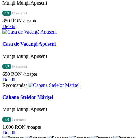
Munții Munții Apuseni
4.9
47 recenzii
850 RON
/noapte
Detalii
Casa de Vacanță Apuseni
Munții Munții Apuseni
4.7
89 recenzii
650 RON
/noapte
Detalii
Recomandat
Cabana Stelelor Mărișel
Munții Munții Apuseni
4.0
1 recenzie
1.000 RON
/noapte
Detalii