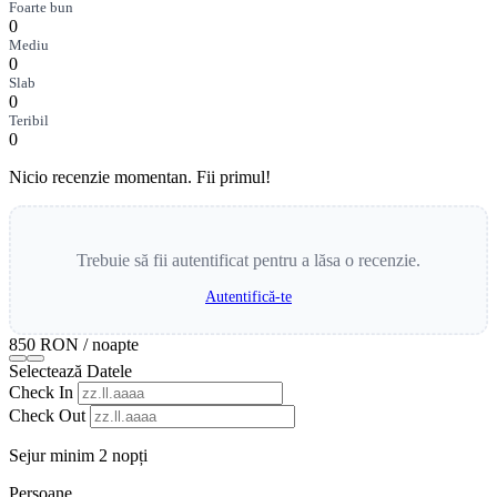
Foarte bun
0
Mediu
0
Slab
0
Teribil
0
Nicio recenzie momentan. Fii primul!
Trebuie să fii autentificat pentru a lăsa o recenzie.
Autentifică-te
850 RON
/ noapte
Selectează Datele
Check In
Check Out
Sejur minim 2 nopți
Persoane