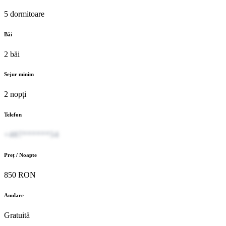
5 dormitoare
Băi
2 băi
Sejur minim
2 nopți
Telefon
+407******54
Preț / Noapte
850 RON
Anulare
Gratuită