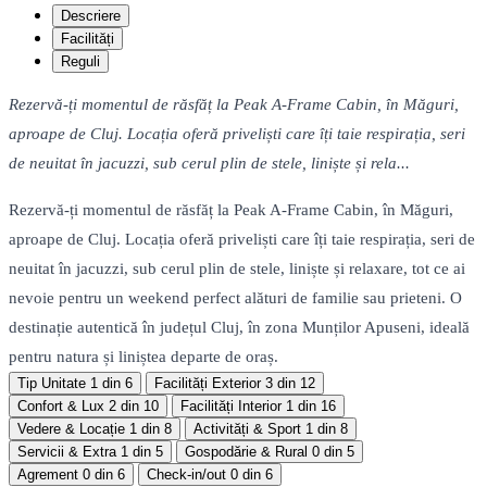
Descriere
Facilități
Reguli
Rezervă-ți momentul de răsfăț la Peak A-Frame Cabin, în Măguri,
aproape de Cluj. Locația oferă priveliști care îți taie respirația, seri
de neuitat în jacuzzi, sub cerul plin de stele, liniște și rela...
Rezervă-ți momentul de răsfăț la Peak A-Frame Cabin, în Măguri,
aproape de Cluj. Locația oferă priveliști care îți taie respirația, seri de
neuitat în jacuzzi, sub cerul plin de stele, liniște și relaxare, tot ce ai
nevoie pentru un weekend perfect alături de familie sau prieteni. O
destinație autentică în județul Cluj, în zona Munților Apuseni, ideală
pentru natura și liniștea departe de oraș.
Tip Unitate
1 din 6
Facilități Exterior
3 din 12
Confort & Lux
2 din 10
Facilități Interior
1 din 16
Vedere & Locație
1 din 8
Activități & Sport
1 din 8
Servicii & Extra
1 din 5
Gospodărie & Rural
0 din 5
Agrement
0 din 6
Check-in/out
0 din 6