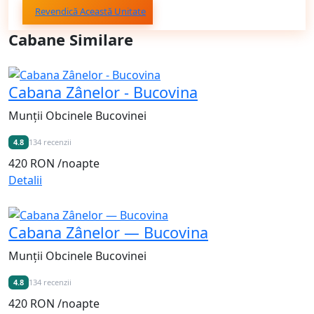
Revendică Această Unitate
Cabane Similare
Cabana Zânelor - Bucovina
Munții Obcinele Bucovinei
4.8
134 recenzii
420 RON
/noapte
Detalii
Cabana Zânelor — Bucovina
Munții Obcinele Bucovinei
4.8
134 recenzii
420 RON
/noapte