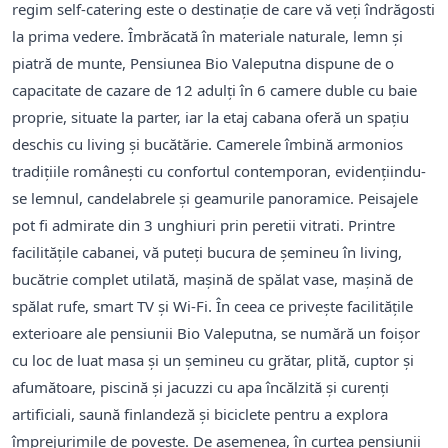
regim self-catering este o destinație de care vă veți îndrăgosti
la prima vedere. Îmbrăcată în materiale naturale, lemn și
piatră de munte, Pensiunea Bio Valeputna dispune de o
capacitate de cazare de 12 adulți în 6 camere duble cu baie
proprie, situate la parter, iar la etaj cabana oferă un spațiu
deschis cu living și bucătărie. Camerele îmbină armonios
tradițiile românești cu confortul contemporan, evidențiindu-
se lemnul, candelabrele și geamurile panoramice. Peisajele
pot fi admirate din 3 unghiuri prin peretii vitrati. Printre
facilitățile cabanei, vă puteți bucura de șemineu în living,
bucătrie complet utilată, mașină de spălat vase, mașină de
spălat rufe, smart TV și Wi-Fi. În ceea ce privește facilitățile
exterioare ale pensiunii Bio Valeputna, se numără un foișor
cu loc de luat masa și un șemineu cu grătar, plită, cuptor și
afumătoare, piscină şi jacuzzi cu apa încălzită şi curenţi
artificiali, saună finlandeză şi biciclete pentru a explora
împrejurimile de poveste. De asemenea, în curtea pensiunii