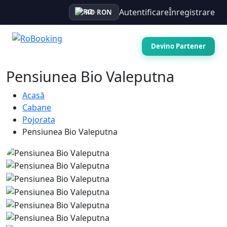
Autentificare
Înregistrare
RO
·
RON
Devino Partener
Pensiunea Bio Valeputna
Acasă
Cabane
Pojorata
Pensiunea Bio Valeputna