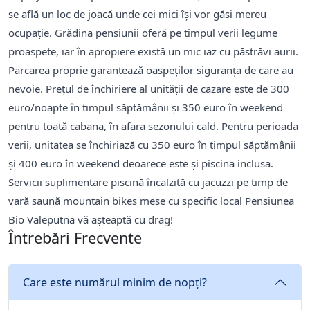
se află un loc de joacă unde cei mici își vor găsi mereu
ocupație. Grădina pensiunii oferă pe timpul verii legume
proaspete, iar în apropiere există un mic iaz cu păstrăvi aurii.
Parcarea proprie garantează oaspeților siguranța de care au
nevoie. Prețul de închiriere al unității de cazare este de 300
euro/noapte în timpul săptămânii și 350 euro în weekend
pentru toată cabana, în afara sezonului cald. Pentru perioada
verii, unitatea se închiriază cu 350 euro în timpul săptămânii
și 400 euro în weekend deoarece este și piscina inclusa.
Servicii suplimentare piscină încalzită cu jacuzzi pe timp de
vară saună mountain bikes mese cu specific local Pensiunea
Bio Valeputna vă așteaptă cu drag!
Întrebări Frecvente
Care este numărul minim de nopți?