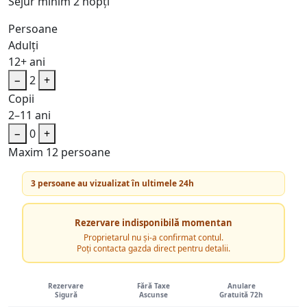
Sejur minim 2 nopți
Persoane
Adulți
12+ ani
−
2
+
Copii
2–11 ani
−
0
+
Maxim 12 persoane
3 persoane au vizualizat în ultimele 24h
Rezervare indisponibilă momentan
Proprietarul nu și-a confirmat contul.
Poți contacta gazda direct pentru detalii.
Rezervare
Fără Taxe
Anulare
Sigură
Ascunse
Gratuită 72h