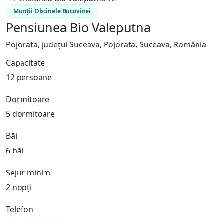
Munții Obcinele Bucovinei
Pensiunea Bio Valeputna
Pojorata, județul Suceava, Pojorata, Suceava, România
Capacitate
12 persoane
Dormitoare
5 dormitoare
Băi
6 băi
Sejur minim
2 nopți
Telefon