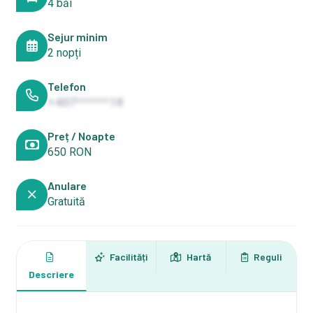
4 băi
Sejur minim
2 nopți
Telefon
+407******18
Preț / Noapte
650 RON
Anulare
Gratuită
Facilități
Hartă
Reguli
Descriere