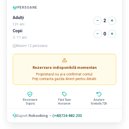
PERSOANE
Adulți
−
2
+
12+ ani
Copii
−
0
+
2–11 ani
Maxim 12 persoane
Rezervare indisponibilă momentan
Proprietarul nu și-a confirmat contul.
Poți contacta gazda direct pentru detalii.
Rezervare
Fără Taxe
Anulare
Sigură
Ascunse
Gratuită 72h
Suport
Robooking
—
(+40)724-882.233