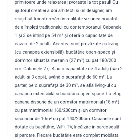
primitoare unde relaxarea izvoraște la tot pasul! Cu
ajutorul creației a doi arhitecți și un designer, am
reușit să transformăm în realitate viziunea noastră:
de a împleti tradiționalul cu contemporanul. Cabanele
1 și 3 se întind pe 54 m² și oferă o capacitate de
cazare de 2 adulți. Acestea sunt prevăzute cu living
(cu canapea extensibilă), bucătărie open-space și
dormitor situat la mezanin (27 m²) cu pat 180/200
cm. Cabanele 2 și 4 au o capacitate de 4 adulți (sau 2
adulți și 3 copii), având o suprafață de 60 m². La
parter, pe o suprafață de 30 m², se află living-ul cu
canapea extensibilă și bucătăria open space. La etaj,
cabana dispune de un dormitor matrimonial (18 m²)
cu pat matrimonial 160/200cm și un dormitor
secundar de 10m² cu pat 140/200cm. Cabanele sunt
dotate cu bucătărie, WiFi, TV, încălzire în pardoseală
și parcare. Fiecare bucătărie este complet mobilată