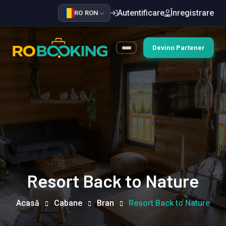
Autentificare
Înregistrare
RO
·
RON
Devino Partener
Resort Back to Nature
Acasă
Cabane
Bran
Resort Back to Nature