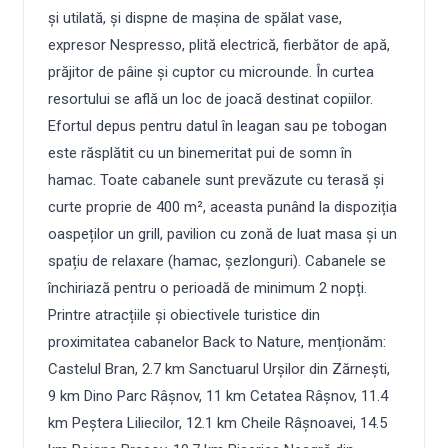
și utilată, și dispne de mașina de spălat vase,
expresor Nespresso, plită electrică, fierbător de apă,
prăjitor de pâine și cuptor cu microunde. În curtea
resortului se află un loc de joacă destinat copiilor.
Efortul depus pentru datul în leagan sau pe tobogan
este răsplătit cu un binemeritat pui de somn în
hamac. Toate cabanele sunt prevăzute cu terasă și
curte proprie de 400 m², aceasta punând la dispoziția
oaspeților un grill, pavilion cu zonă de luat masa și un
spațiu de relaxare (hamac, șezlonguri). Cabanele se
închiriază pentru o perioadă de minimum 2 nopți.
Printre atracțiile și obiectivele turistice din
proximitatea cabanelor Back to Nature, menționăm:
Castelul Bran, 2.7 km Sanctuarul Urșilor din Zărnești,
9 km Dino Parc Râșnov, 11 km Cetatea Râșnov, 11.4
km Peștera Liliecilor, 12.1 km Cheile Râșnoavei, 14.5