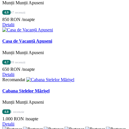
Munții Munții Apuseni
4.9
47 recenzii
850 RON
/noapte
Detalii
Casa de Vacanță Apuseni
Munții Munții Apuseni
4.7
89 recenzii
650 RON
/noapte
Detalii
Recomandat
Cabana Stelelor Mărișel
Munții Munții Apuseni
4.0
1 recenzie
1.000 RON
/noapte
Detalii