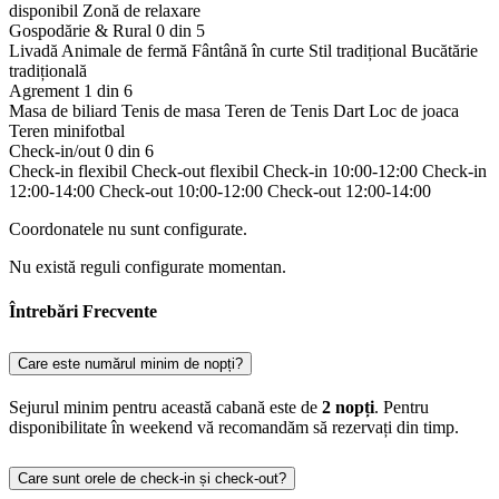
disponibil
Zonă de relaxare
Gospodărie & Rural
0 din 5
Livadă
Animale de fermă
Fântână în curte
Stil tradițional
Bucătărie
tradițională
Agrement
1 din 6
Masa de biliard
Tenis de masa
Teren de Tenis
Dart
Loc de joaca
Teren minifotbal
Check-in/out
0 din 6
Check-in flexibil
Check-out flexibil
Check-in 10:00-12:00
Check-in
12:00-14:00
Check-out 10:00-12:00
Check-out 12:00-14:00
Coordonatele nu sunt configurate.
Nu există reguli configurate momentan.
Întrebări Frecvente
Care este numărul minim de nopți?
Sejurul minim pentru această cabană este de
2 nopți
. Pentru
disponibilitate în weekend vă recomandăm să rezervați din timp.
Care sunt orele de check-in și check-out?