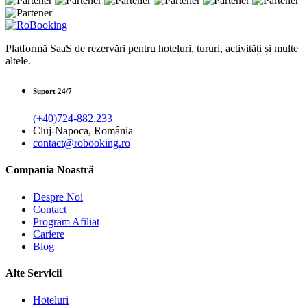
Platformă SaaS de rezervări pentru hoteluri, tururi, activități și multe
altele.
Suport 24/7
(+40)724-882.233
Cluj-Napoca, România
contact@robooking.ro
Compania Noastră
Despre Noi
Contact
Program Afiliat
Cariere
Blog
Alte Servicii
Hoteluri