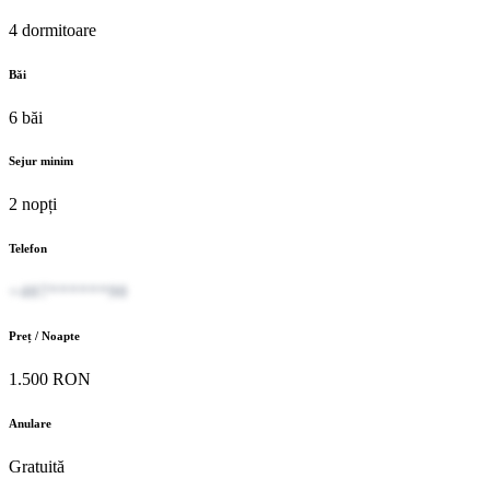
4 dormitoare
Băi
6 băi
Sejur minim
2 nopți
Telefon
+407******90
Preț / Noapte
1.500 RON
Anulare
Gratuită