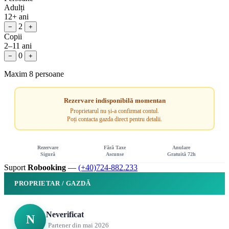
Adulți
12+ ani
2
−
+
Copii
2–11 ani
0
−
+
Maxim 8 persoane
Rezervare indisponibilă momentan
Proprietarul nu și-a confirmat contul.
Poți contacta gazda direct pentru detalii.
Rezervare
Fără Taxe
Anulare
Sigură
Ascunse
Gratuită 72h
Suport
Robooking
—
(+40)724-882.233
PROPRIETAR / GAZDĂ
Neverificat
N
Partener din mai 2026