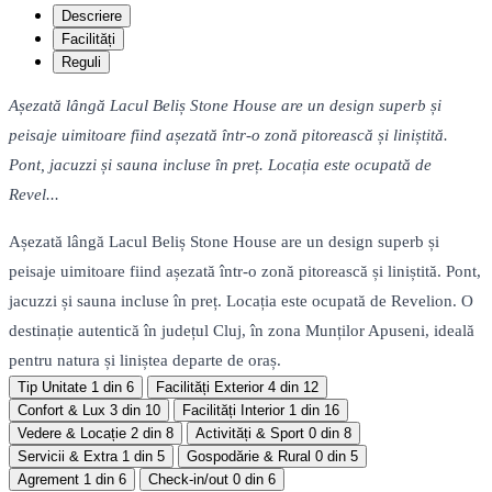
Descriere
Facilități
Reguli
Așezată lângă Lacul Beliș Stone House are un design superb și
peisaje uimitoare fiind așezată într-o zonă pitorească și liniștită.
Pont, jacuzzi și sauna incluse în preț. Locația este ocupată de
Revel...
Așezată lângă Lacul Beliș Stone House are un design superb și
peisaje uimitoare fiind așezată într-o zonă pitorească și liniștită. Pont,
jacuzzi și sauna incluse în preț. Locația este ocupată de Revelion. O
destinație autentică în județul Cluj, în zona Munților Apuseni, ideală
pentru natura și liniștea departe de oraș.
Tip Unitate
1 din 6
Facilități Exterior
4 din 12
Confort & Lux
3 din 10
Facilități Interior
1 din 16
Vedere & Locație
2 din 8
Activități & Sport
0 din 8
Servicii & Extra
1 din 5
Gospodărie & Rural
0 din 5
Agrement
1 din 6
Check-in/out
0 din 6