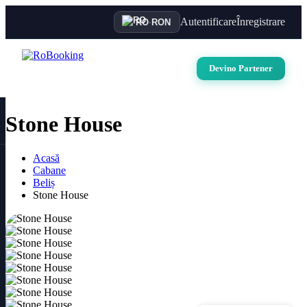
Autentificare
Înregistrare
RO
·
RON
Devino Partener
Stone House
Acasă
Cabane
Beliș
Stone House