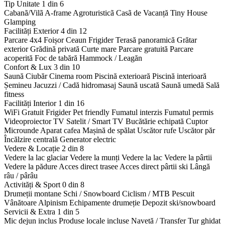
Tip Unitate
1 din 6
Cabanã/Vilã
A-frame
Agroturisticã
Casã de Vacanță
Tiny House
Glamping
Facilități Exterior
4 din 12
Parcare 4x4
Foișor
Ceaun
Frigider
Terasă panoramică
Grătar
exterior
Grădină privată
Curte mare
Parcare gratuită
Parcare
acoperită
Foc de tabără
Hammock / Leagăn
Confort & Lux
3 din 10
Saună
Ciubăr
Cinema room
Piscină exterioară
Piscină interioară
Șemineu
Jacuzzi / Cadă hidromasaj
Saună uscată
Saună umedă
Sală
fitness
Facilități Interior
1 din 16
WiFi Gratuit
Frigider
Pet friendly
Fumatul interzis
Fumatul permis
Videoproiector
TV Satelit / Smart TV
Bucătărie echipată
Cuptor
Microunde
Aparat cafea
Mașină de spălat
Uscător rufe
Uscător păr
Încălzire centrală
Generator electric
Vedere & Locație
2 din 8
Vedere la lac glaciar
Vedere la munți
Vedere la lac
Vedere la pârtii
Vedere la pădure
Acces direct trasee
Acces direct pârtii ski
Lângă
râu / pârâu
Activități & Sport
0 din 8
Drumeții montane
Schi / Snowboard
Ciclism / MTB
Pescuit
Vânătoare
Alpinism
Echipamente drumeție
Depozit ski/snowboard
Servicii & Extra
1 din 5
Mic dejun inclus
Produse locale incluse
Navetă / Transfer
Tur ghidat