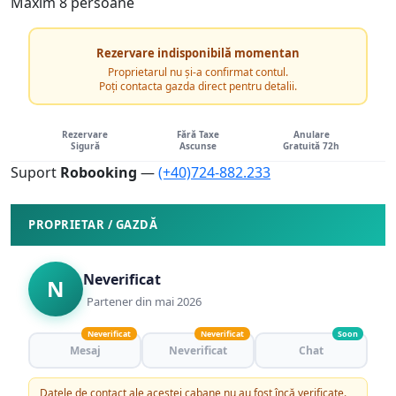
Maxim 8 persoane
Rezervare indisponibilă momentan
Proprietarul nu și-a confirmat contul.
Poți contacta gazda direct pentru detalii.
Rezervare
Fără Taxe
Anulare
Sigură
Ascunse
Gratuită 72h
Suport
Robooking
—
(+40)724-882.233
PROPRIETAR / GAZDĂ
Neverificat
N
Partener din mai 2026
Neverificat
Neverificat
Soon
Mesaj
Neverificat
Chat
Datele de contact ale acestei cabane nu au fost încă verificate.