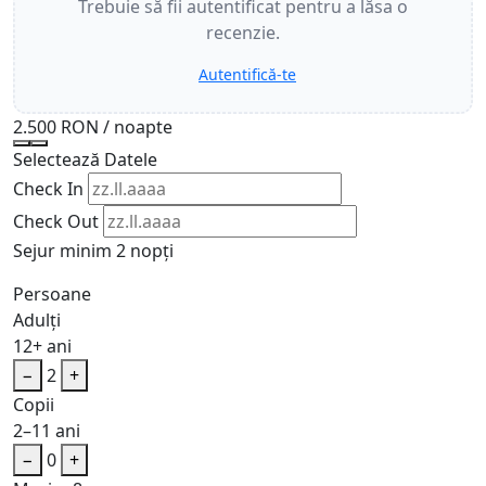
Trebuie să fii autentificat pentru a lăsa o
recenzie.
Autentifică-te
2.500 RON
/ noapte
Selectează Datele
Check In
Check Out
Sejur minim 2 nopți
Persoane
Adulți
12+ ani
−
2
+
Copii
2–11 ani
−
0
+