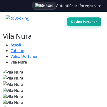
Autentificare
Înregistrare
RO
·
RON
Devino Partener
Vila Nura
Acasă
Cabane
Valea Doftanei
Vila Nura