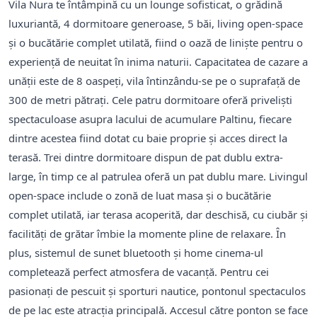
Vila Nura te întâmpină cu un lounge sofisticat, o grădină
luxuriantă, 4 dormitoare generoase, 5 băi, living open-space
și o bucătărie complet utilată, fiind o oază de liniște pentru o
experiență de neuitat în inima naturii. Capacitatea de cazare a
unății este de 8 oaspeți, vila întinzându-se pe o suprafață de
300 de metri pătrați. Cele patru dormitoare oferă priveliști
spectaculoase asupra lacului de acumulare Paltinu, fiecare
dintre acestea fiind dotat cu baie proprie și acces direct la
terasă. Trei dintre dormitoare dispun de pat dublu extra-
large, în timp ce al patrulea oferă un pat dublu mare. Livingul
open-space include o zonă de luat masa și o bucătărie
complet utilată, iar terasa acoperită, dar deschisă, cu ciubăr și
facilități de grătar îmbie la momente pline de relaxare. În
plus, sistemul de sunet bluetooth și home cinema-ul
completează perfect atmosfera de vacanță. Pentru cei
pasionați de pescuit și sporturi nautice, pontonul spectaculos
de pe lac este atracția principală. Accesul către ponton se face