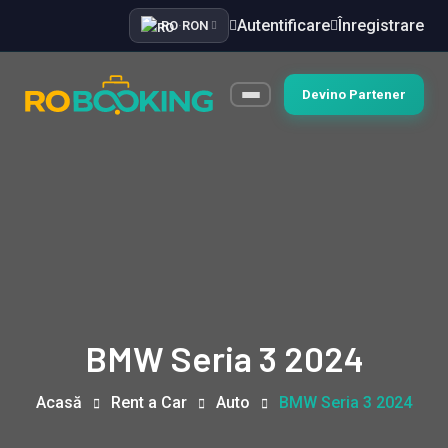
Autentificare
Înregistrare
RO
·
RON
Devino Partener
BMW Seria 3 2024
Acasă
Rent a Car
Auto
BMW Seria 3 2024