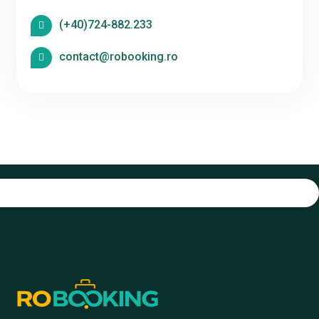
(+40)724-882.233
contact@robooking.ro