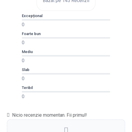
Bazat pe 145 Recenzii
Excepțional
0
Foarte bun
0
Mediu
0
Slab
0
Teribil
0
Nicio recenzie momentan. Fii primul!