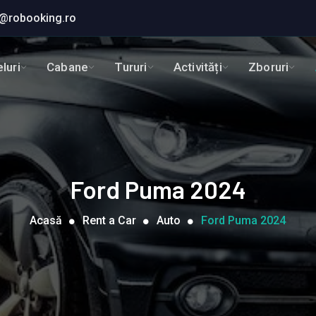
@robooking.ro
luri
Cabane
Tururi
Activități
Zboruri
Ford Puma 2024
Acasă
Rent a Car
Auto
Ford Puma 2024