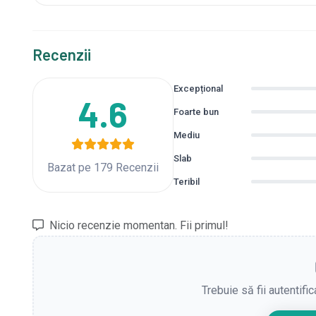
Recenzii
Excepțional
4.6
Foarte bun
Mediu
Slab
Bazat pe 179 Recenzii
Teribil
Nicio recenzie momentan. Fii primul!
Trebuie să fii autentifi