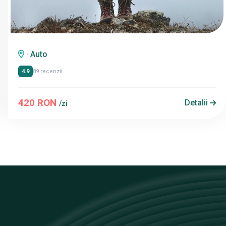
· Auto
4.9
89 recenzii
420 RON
Detalii
/zi