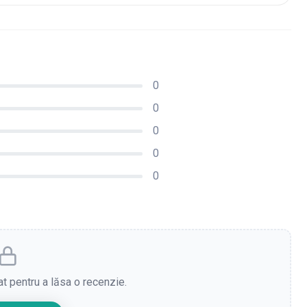
0
0
0
0
0
cat pentru a lăsa o recenzie.