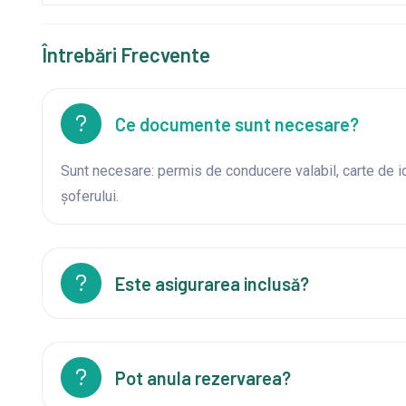
Întrebări Frecvente
Ce documente sunt necesare?
Sunt necesare: permis de conducere valabil, carte de i
șoferului.
Este asigurarea inclusă?
Pot anula rezervarea?