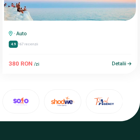
· Auto
4.9
167 recenzii
380 RON
Detalii
/zi