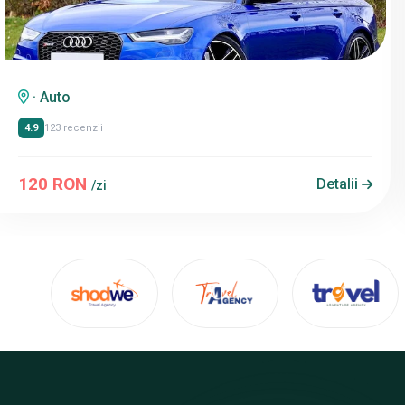
· Auto
4.9
123 recenzii
120 RON
Detalii
/zi