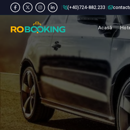
(+40)724-882.233
contact
Acasă
Hote