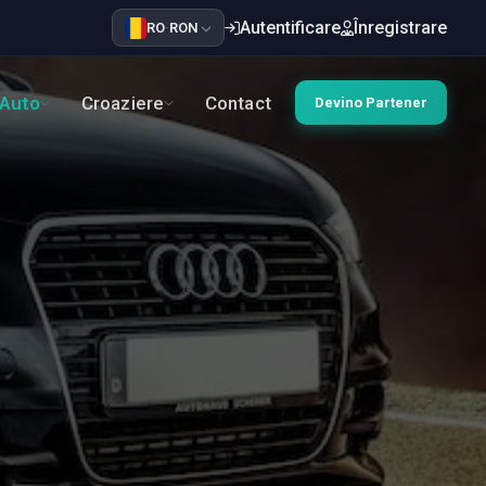
Autentificare
Înregistrare
RO
·
RON
Auto
Croaziere
Contact
Devino Partener