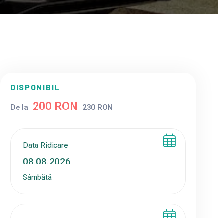
DISPONIBIL
200 RON
De la
230 RON
Data Ridicare
Sâmbătă