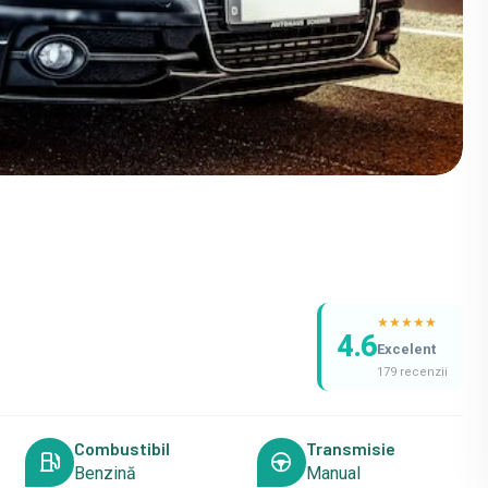
★
★
★
★
★
4.6
Excelent
179 recenzii
Combustibil
Transmisie
Benzină
Manual