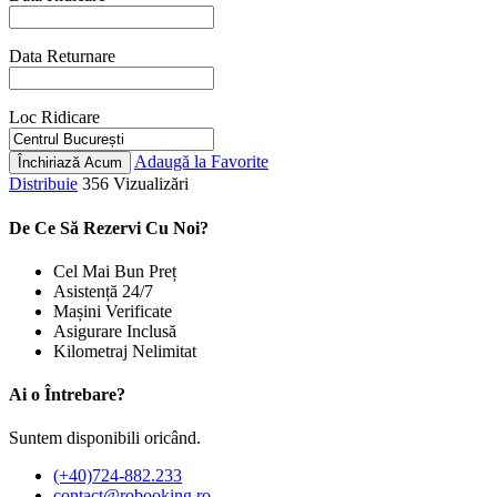
Data Returnare
Loc Ridicare
Adaugă la Favorite
Închiriază Acum
Distribuie
356 Vizualizări
De Ce Să Rezervi Cu Noi?
Cel Mai Bun Preț
Asistență 24/7
Mașini Verificate
Asigurare Inclusă
Kilometraj Nelimitat
Ai o Întrebare?
Suntem disponibili oricând.
(+40)724-882.233
contact@robooking.ro