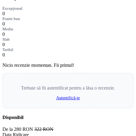
Excepțional
0
Foarte bun
0
Mediu
0
Slab
0
Teribil
0
Nicio recenzie momentan. Fii primul!
Trebuie să fii autentificat pentru a lăsa o recenzie.
Autentifică-te
Disponibil
De la
280 RON
322 RON
Data Ridicare