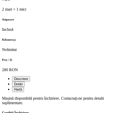
2 mari + 1 mici
Asigurare
Inclusă
Kilometraj
Nelimitat
Preț / Zi
280 RON
Descriere
Dotări
Hartă
Mașină disponibilă pentru închiriere. Contactați-ne pentru detalii
suplimentare.
Condiții Închiriere