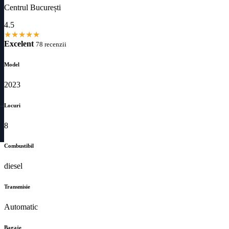
Centrul București
4.5
★
★
★
★
★
Excelent
78 recenzii
Model
2023
Locuri
8
Combustibil
diesel
Transmisie
Automatic
Bagaje