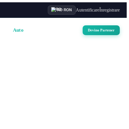
Autentificare
Înregistrare
RO
·
RON
uri
Auto
Croaziere
Contact
Devino Partener