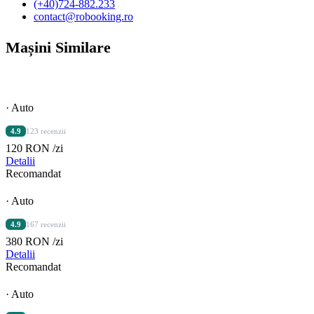
(+40)724-882.233
contact@robooking.ro
Mașini Similare
· Auto
4.9
123 recenzii
120 RON
/zi
Detalii
Recomandat
· Auto
4.9
167 recenzii
380 RON
/zi
Detalii
Recomandat
· Auto