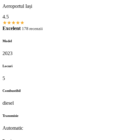
Aeroportul Iași
4.5
★
★
★
★
★
Excelent
178 recenzii
Model
2023
Locuri
5
Combustibil
diesel
Transmisie
Automatic