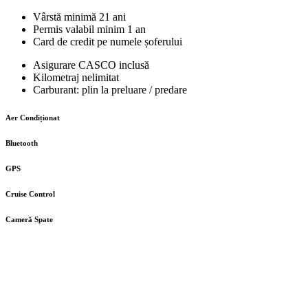
Vârstă minimă 21 ani
Permis valabil minim 1 an
Card de credit pe numele șoferului
Asigurare CASCO inclusă
Kilometraj nelimitat
Carburant: plin la preluare / predare
Aer Condiționat
Bluetooth
GPS
Cruise Control
Cameră Spate