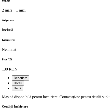
Bagaje
2 mari + 1 mici
Asigurare
Inclusă
Kilometraj
Nelimitat
Preț / Zi
130 RON
Descriere
Dotări
Hartă
Mașină disponibilă pentru închiriere. Contactați-ne pentru detalii supl
Condiții Închiriere