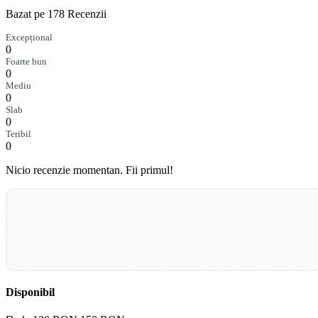
Bazat pe 178 Recenzii
Excepțional
0
Foarte bun
0
Mediu
0
Slab
0
Teribil
0
Nicio recenzie momentan. Fii primul!
Disponibil