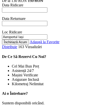
De la
130 RON
150 RON
Data Ridicare
Data Returnare
Loc Ridicare
Adaugă la Favorite
Închiriază Acum
Distribuie
163 Vizualizări
De Ce Să Rezervi Cu Noi?
Cel Mai Bun Preț
Asistență 24/7
Mașini Verificate
Asigurare Inclusă
Kilometraj Nelimitat
Ai o Întrebare?
Suntem disponibili oricând.