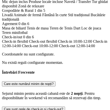
Mic dejun inclus
Produse locale incluse
Navetă / Transfer
Tur ghidat
disponibil
Zonă de relaxare
Gospodărie & Rural
1 din 5
Livadă
Animale de fermă
Fântână în curte
Stil tradițional
Bucătărie
tradițională
Agrement
0 din 6
Masa de biliard
Tenis de masa
Teren de Tenis
Dart
Loc de joaca
Teren minifotbal
Check-in/out
0 din 6
Check-in flexibil
Check-out flexibil
Check-in 10:00-12:00
Check-in
12:00-14:00
Check-out 10:00-12:00
Check-out 12:00-14:00
Coordonatele nu sunt configurate.
Nu există reguli configurate momentan.
Întrebări Frecvente
Care este numărul minim de nopți?
Sejurul minim pentru această cabană este de
2 nopți
. Pentru
disponibilitate în weekend vă recomandăm să rezervați din timp.
Care sunt orele de check-in și check-out?