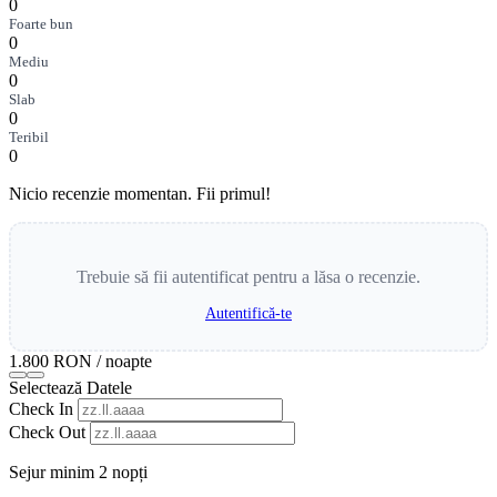
0
Foarte bun
0
Mediu
0
Slab
0
Teribil
0
Nicio recenzie momentan. Fii primul!
Trebuie să fii autentificat pentru a lăsa o recenzie.
Autentifică-te
1.800 RON
/ noapte
Selectează Datele
Check In
Check Out
Sejur minim 2 nopți