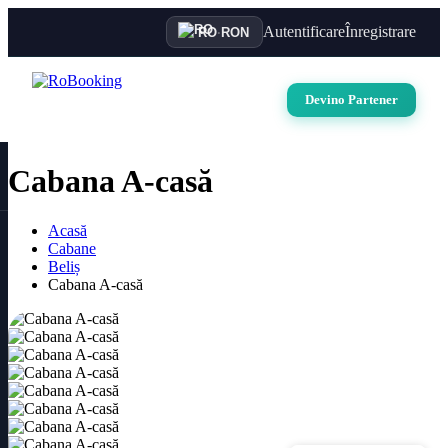
Autentificare
Înregistrare
RO
·
RON
Devino Partener
Cabana A-casă
Acasă
Cabane
Beliș
Cabana A-casă