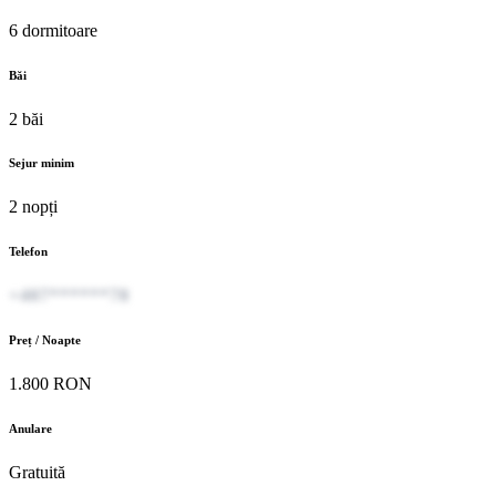
6 dormitoare
Băi
2 băi
Sejur minim
2 nopți
Telefon
+407******78
Preț / Noapte
1.800 RON
Anulare
Gratuită