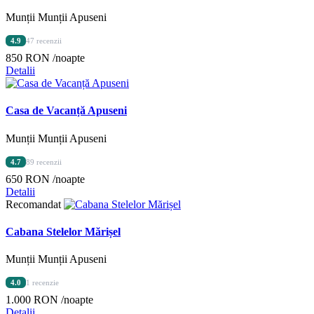
Munții Munții Apuseni
4.9
47 recenzii
850 RON
/noapte
Detalii
Casa de Vacanță Apuseni
Munții Munții Apuseni
4.7
89 recenzii
650 RON
/noapte
Detalii
Recomandat
Cabana Stelelor Mărișel
Munții Munții Apuseni
4.0
1 recenzie
1.000 RON
/noapte
Detalii