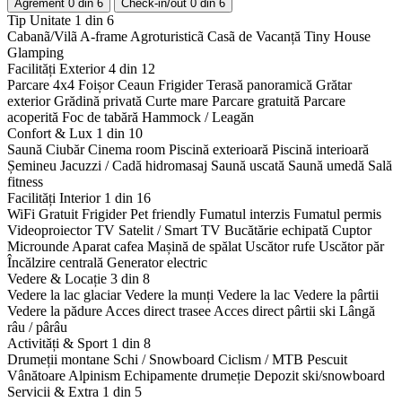
Agrement
0 din 6
Check-in/out
0 din 6
Tip Unitate
1 din 6
Cabanã/Vilã
A-frame
Agroturisticã
Casã de Vacanță
Tiny House
Glamping
Facilități Exterior
4 din 12
Parcare 4x4
Foișor
Ceaun
Frigider
Terasă panoramică
Grătar
exterior
Grădină privată
Curte mare
Parcare gratuită
Parcare
acoperită
Foc de tabără
Hammock / Leagăn
Confort & Lux
1 din 10
Saună
Ciubăr
Cinema room
Piscină exterioară
Piscină interioară
Șemineu
Jacuzzi / Cadă hidromasaj
Saună uscată
Saună umedă
Sală
fitness
Facilități Interior
1 din 16
WiFi Gratuit
Frigider
Pet friendly
Fumatul interzis
Fumatul permis
Videoproiector
TV Satelit / Smart TV
Bucătărie echipată
Cuptor
Microunde
Aparat cafea
Mașină de spălat
Uscător rufe
Uscător păr
Încălzire centrală
Generator electric
Vedere & Locație
3 din 8
Vedere la lac glaciar
Vedere la munți
Vedere la lac
Vedere la pârtii
Vedere la pădure
Acces direct trasee
Acces direct pârtii ski
Lângă
râu / pârâu
Activități & Sport
1 din 8
Drumeții montane
Schi / Snowboard
Ciclism / MTB
Pescuit
Vânătoare
Alpinism
Echipamente drumeție
Depozit ski/snowboard
Servicii & Extra
1 din 5