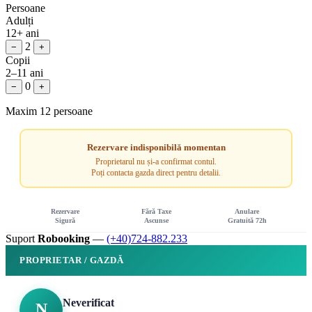
Persoane
Adulți
12+ ani
2
−
+
Copii
2–11 ani
0
−
+
Maxim 12 persoane
Rezervare indisponibilă momentan
Proprietarul nu și-a confirmat contul.
Poți contacta gazda direct pentru detalii.
Rezervare
Fără Taxe
Anulare
Sigură
Ascunse
Gratuită 72h
Suport
Robooking
—
(+40)724-882.233
PROPRIETAR / GAZDĂ
Neverificat
N