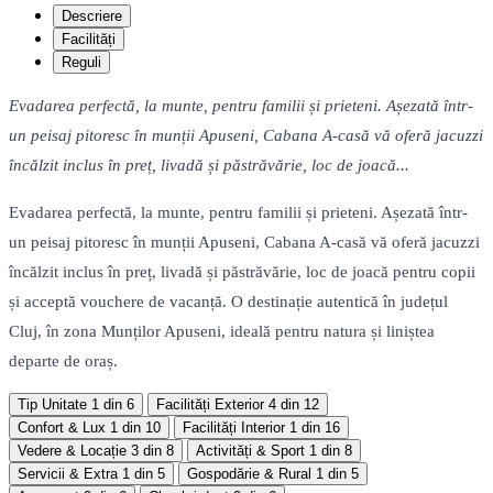
Descriere
Facilități
Reguli
Evadarea perfectă, la munte, pentru familii și prieteni. Așezată într-
un peisaj pitoresc în munții Apuseni, Cabana A-casă vă oferă jacuzzi
încălzit inclus în preț, livadă și păstrăvărie, loc de joacă...
Evadarea perfectă, la munte, pentru familii și prieteni. Așezată într-
un peisaj pitoresc în munții Apuseni, Cabana A-casă vă oferă jacuzzi
încălzit inclus în preț, livadă și păstrăvărie, loc de joacă pentru copii
și acceptă vouchere de vacanță. O destinație autentică în județul
Cluj, în zona Munților Apuseni, ideală pentru natura și liniștea
departe de oraș.
Tip Unitate
1 din 6
Facilități Exterior
4 din 12
Confort & Lux
1 din 10
Facilități Interior
1 din 16
Vedere & Locație
3 din 8
Activități & Sport
1 din 8
Servicii & Extra
1 din 5
Gospodărie & Rural
1 din 5