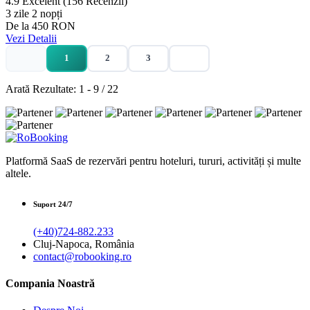
4.9
Excelent
(156 Recenzii)
3 zile 2 nopți
De la
450 RON
Vezi Detalii
1
2
3
Arată Rezultate: 1 - 9 / 22
Platformă SaaS de rezervări pentru hoteluri, tururi, activități și multe
altele.
Suport 24/7
(+40)724-882.233
Cluj-Napoca, România
contact@robooking.ro
Compania Noastră