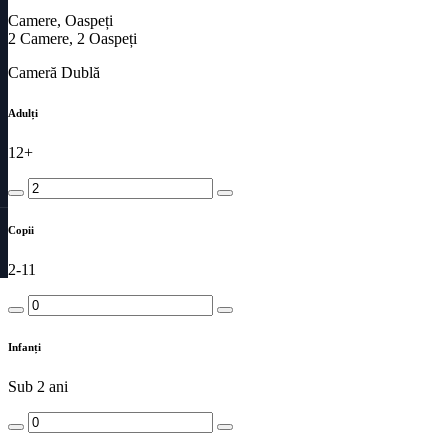
Camere, Oaspeți
2
Camere,
2
Oaspeți
Cameră Dublă
Adulți
12+
Copii
2-11
Infanți
Sub 2 ani