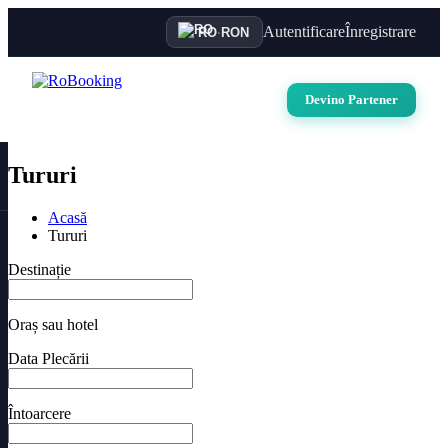
Autentificare
Înregistrare
RO
·
RON
Devino Partener
Tururi
Acasă
Tururi
Destinație
Oraș sau hotel
Data Plecării
Întoarcere