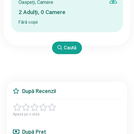
Oaspeți, Camere
2
Adulți
,
0
Camere
Fără copii
Caută
După Recenzii
Apasă pe o stea
După Preț