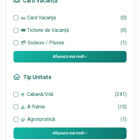
Card Vacanță
🎫 Card Vacanță
(0)
🎟 Tichete de Vacanță
(0)
💳 Sodexo / Pluxee
(1)
Afișează mai mult
Tip Unitate
Cabanã/Vilã
(241)
A-frame
(15)
Agroturisticã
(1)
Afișează mai mult