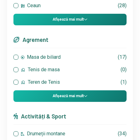
Ceaun
(28)
Afișează mai mult
Agrement
Masa de biliard
(17)
Tenis de masa
(0)
Teren de Tenis
(1)
Afișează mai mult
Activități & Sport
Drumeții montane
(34)