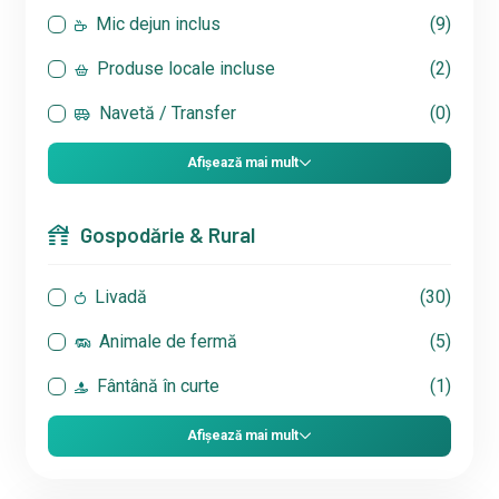
Mic dejun inclus
(9)
Produse locale incluse
(2)
Navetă / Transfer
(0)
Afișează mai mult
Gospodărie & Rural
Livadă
(30)
Animale de fermă
(5)
Fântână în curte
(1)
Afișează mai mult