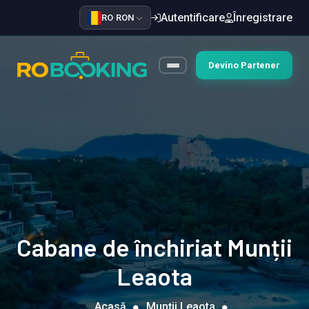
Autentificare
Înregistrare
RO
·
RON
Devino Partener
Cabane de închiriat Munții
Leaota
Acasă
Munții Leaota