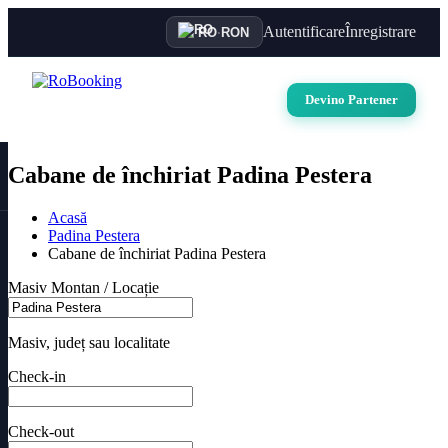
Autentificare
Înregistrare
RO
·
RON
Devino Partener
Cabane de închiriat Padina Pestera
Acasă
Padina Pestera
Cabane de închiriat Padina Pestera
Masiv Montan / Locație
Masiv, județ sau localitate
Check-in
Check-out