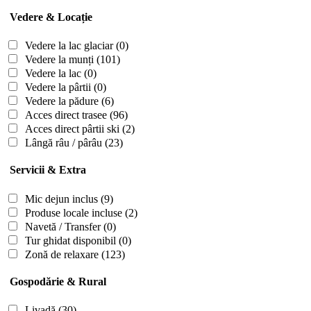
Vedere & Locație
Vedere la lac glaciar
(0)
Vedere la munți
(101)
Vedere la lac
(0)
Vedere la pârtii
(0)
Vedere la pădure
(6)
Acces direct trasee
(96)
Acces direct pârtii ski
(2)
Lângă râu / pârâu
(23)
Servicii & Extra
Mic dejun inclus
(9)
Produse locale incluse
(2)
Navetă / Transfer
(0)
Tur ghidat disponibil
(0)
Zonă de relaxare
(123)
Gospodărie & Rural
Livadă
(30)