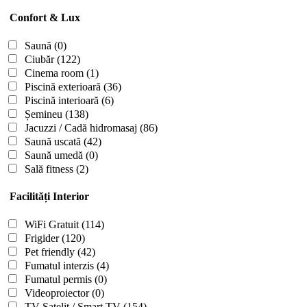
Confort & Lux
Saună
(0)
Ciubăr
(122)
Cinema room
(1)
Piscină exterioară
(36)
Piscină interioară
(6)
Șemineu
(138)
Jacuzzi / Cadă hidromasaj
(86)
Saună uscată
(42)
Saună umedă
(0)
Sală fitness
(2)
Facilități Interior
WiFi Gratuit
(114)
Frigider
(120)
Pet friendly
(42)
Fumatul interzis
(4)
Fumatul permis
(0)
Videoproiector
(0)
TV Satelit / Smart TV
(154)