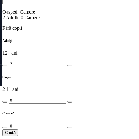
Oaspeți, Camere
2
Adulți
,
0
Camere
Fără copii
Adulți
12+ ani
Copii
2-11 ani
Cameră
Caută