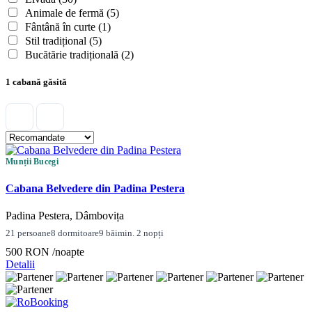
Animale de fermă
(5)
Fântână în curte
(1)
Stil tradițional
(5)
Bucătărie tradițională
(2)
1 cabană găsită
Munții Bucegi
Cabana Belvedere din Padina Pestera
Padina Pestera, Dâmbovița
21 persoane
8 dormitoare
9 băi
min. 2 nopți
500 RON
/noapte
Detalii