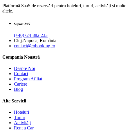
Platformă SaaS de rezervări pentru hoteluri, tururi, activități și multe
altele.
Suport 24/7
(+40)724-882.233
Cluj-Napoca, România
contact@robooking.ro
Compania Noastră
Despre Noi
Contact
Program Afiliat
Cariere
Blog
Alte Servicii
Hoteluri
Tururi
Activități
Rent a Car