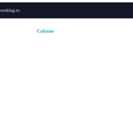
booking.ro
ă
Hoteluri
Cabane
Tururi
Activități
Zborur