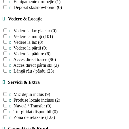
Echipamente drumeție
(1)
Depozit ski/snowboard
(0)
Vedere & Locație
Vedere la lac glaciar
(0)
Vedere la munți
(101)
Vedere la lac
(0)
Vedere la pârtii
(0)
Vedere la pădure
(6)
Acces direct trasee
(96)
Acces direct pârtii ski
(2)
Lângă râu / pârâu
(23)
Servicii & Extra
Mic dejun inclus
(9)
Produse locale incluse
(2)
Navetă / Transfer
(0)
Tur ghidat disponibil
(0)
Zonă de relaxare
(123)
Gospodărie & Rural