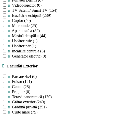
Fumatul permis
(0)
Videoproiector
(0)
TV Satelit / Smart TV
(154)
Bucătărie echipată
(239)
Cuptor
(40)
Microunde
(25)
Aparat cafea
(82)
Mașină de spălat
(44)
Uscător rufe
(1)
Uscător păr
(1)
Încălzire centrală
(6)
Generator electric
(0)
Facilități Exterior
Parcare 4x4
(0)
Foișor
(121)
Ceaun
(28)
Frigider
(0)
Terasă panoramică
(130)
Grătar exterior
(249)
Grădină privată
(251)
Curte mare
(75)