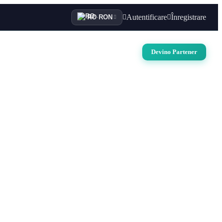
Autentificare
Înregistrare
RO
·
RON
i
Auto
Croaziere
Contact
Devino Partener