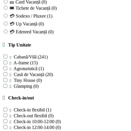
🎫 Card Vacanță
(0)
🎟 Tichete de Vacanță
(0)
💳 Sodexo / Pluxee
(1)
💳 Up Vacanță
(0)
💳 Edenred Vacanță
(0)
Tip Unitate
Cabanã/Vilã
(241)
A-frame
(15)
Agroturisticã
(1)
Casã de Vacanță
(20)
Tiny House
(0)
Glamping
(0)
Check-in/out
Check-in flexibil
(1)
Check-out flexibil
(0)
Check-in 10:00-12:00
(0)
Check-in 12:00-14:00
(0)