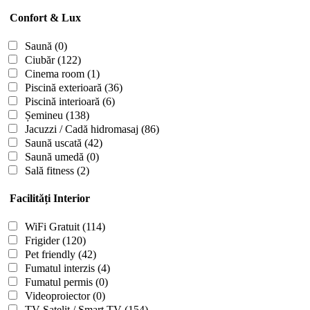
Confort & Lux
Saună
(0)
Ciubăr
(122)
Cinema room
(1)
Piscină exterioară
(36)
Piscină interioară
(6)
Șemineu
(138)
Jacuzzi / Cadă hidromasaj
(86)
Saună uscată
(42)
Saună umedă
(0)
Sală fitness
(2)
Facilități Interior
WiFi Gratuit
(114)
Frigider
(120)
Pet friendly
(42)
Fumatul interzis
(4)
Fumatul permis
(0)
Videoproiector
(0)
TV Satelit / Smart TV
(154)