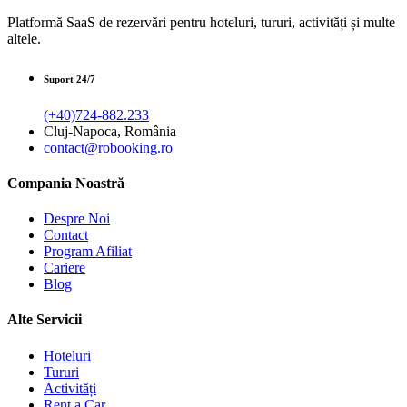
Platformă SaaS de rezervări pentru hoteluri, tururi, activități și multe
altele.
Suport 24/7
(+40)724-882.233
Cluj-Napoca, România
contact@robooking.ro
Compania Noastră
Despre Noi
Contact
Program Afiliat
Cariere
Blog
Alte Servicii
Hoteluri
Tururi
Activități
Rent a Car