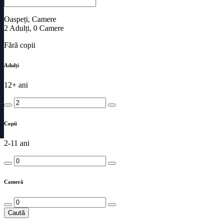
Oaspeți, Camere
2
Adulți
,
0
Camere
Fără copii
Adulți
12+ ani
Copii
2-11 ani
Cameră
Caută