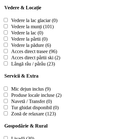
Vedere & Locație
Vedere la lac glaciar
(0)
Vedere la munți
(101)
Vedere la lac
(0)
Vedere la pârtii
(0)
Vedere la pădure
(6)
Acces direct trasee
(96)
Acces direct pârtii ski
(2)
Lângă râu / pârâu
(23)
Servicii & Extra
Mic dejun inclus
(9)
Produse locale incluse
(2)
Navetă / Transfer
(0)
Tur ghidat disponibil
(0)
Zonă de relaxare
(123)
Gospodărie & Rural
Livadă
(30)