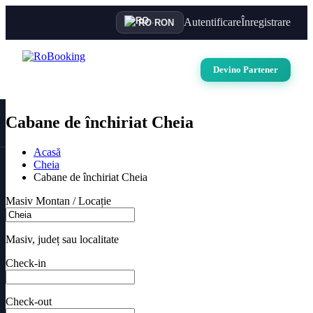
Autentificare
Înregistrare
RO
·
RON
Devino Partener
Cabane de închiriat Cheia
Acasă
Cheia
Cabane de închiriat Cheia
Masiv Montan / Locație
Masiv, județ sau localitate
Check-in
Check-out