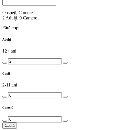
Oaspeți, Camere
2
Adulți
,
0
Camere
Fără copii
Adulți
12+ ani
Copii
2-11 ani
Cameră
Caută