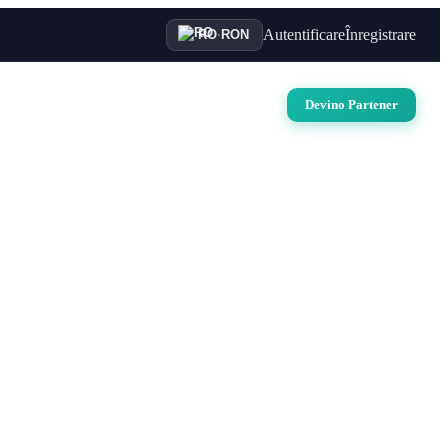
Autentificare
Înregistrare
RO
·
RON
uri
Auto
Croaziere
Contact
Devino Partener