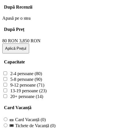
După Recenzii
Apasă pe o stea
După Preț
80
RON
3,850
RON
Aplică Prețul
Capacitate
2-4 persoane
(80)
5-8 persoane
(90)
9-12 persoane
(71)
13-19 persoane
(23)
20+ persoane
(14)
Card Vacanță
🎫 Card Vacanță
(0)
🎟 Tichete de Vacanță
(0)