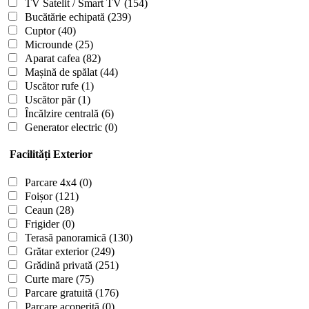
TV Satelit / Smart TV
(154)
Bucătărie echipată
(239)
Cuptor
(40)
Microunde
(25)
Aparat cafea
(82)
Mașină de spălat
(44)
Uscător rufe
(1)
Uscător păr
(1)
Încălzire centrală
(6)
Generator electric
(0)
Facilități Exterior
Parcare 4x4
(0)
Foișor
(121)
Ceaun
(28)
Frigider
(0)
Terasă panoramică
(130)
Grătar exterior
(249)
Grădină privată
(251)
Curte mare
(75)
Parcare gratuită
(176)
Parcare acoperită
(0)