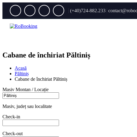
(+40)724-882.233
contact@roboo
Cabane de închiriat Păltiniș
Acasă
Păltiniș
Cabane de închiriat Păltiniș
Masiv Montan / Locație
Masiv, județ sau localitate
Check-in
Check-out