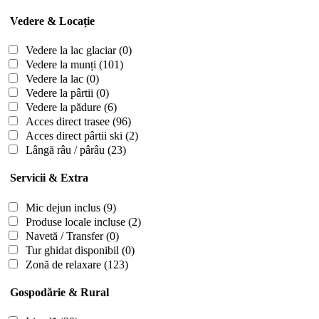
Vedere & Locație
Vedere la lac glaciar
(0)
Vedere la munți
(101)
Vedere la lac
(0)
Vedere la pârtii
(0)
Vedere la pădure
(6)
Acces direct trasee
(96)
Acces direct pârtii ski
(2)
Lângă râu / pârâu
(23)
Servicii & Extra
Mic dejun inclus
(9)
Produse locale incluse
(2)
Navetă / Transfer
(0)
Tur ghidat disponibil
(0)
Zonă de relaxare
(123)
Gospodărie & Rural