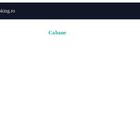
king.ro
Acasă
Hoteluri
Cabane
Tururi
Activități
Zbor