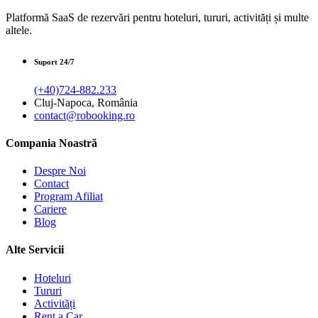
Platformă SaaS de rezervări pentru hoteluri, tururi, activități și multe
altele.
Suport 24/7
(+40)724-882.233
Cluj-Napoca, România
contact@robooking.ro
Compania Noastră
Despre Noi
Contact
Program Afiliat
Cariere
Blog
Alte Servicii
Hoteluri
Tururi
Activități
Rent a Car