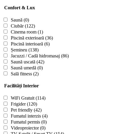
Confort & Lux
Saună
(0)
Ciubăr
(122)
Cinema room
(1)
Piscină exterioară
(36)
Piscină interioară
(6)
Șemineu
(138)
Jacuzzi / Cadă hidromasaj
(86)
Saună uscată
(42)
Saună umedă
(0)
Sală fitness
(2)
Facilități Interior
WiFi Gratuit
(114)
Frigider
(120)
Pet friendly
(42)
Fumatul interzis
(4)
Fumatul permis
(0)
Videoproiector
(0)
TV Satelit / Smart TV
(154)