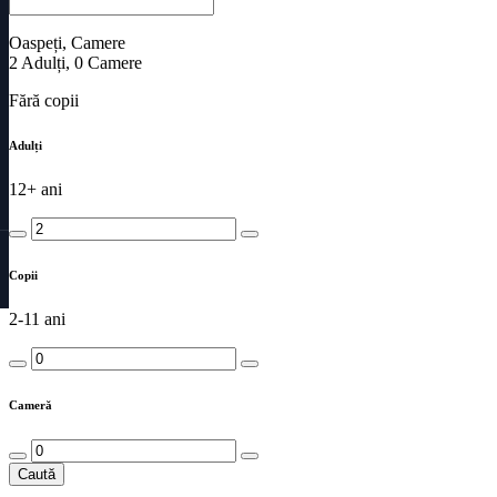
Oaspeți, Camere
2
Adulți
,
0
Camere
Fără copii
Adulți
12+ ani
Copii
2-11 ani
Cameră
Caută