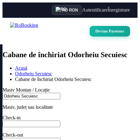
Autentificare
Înregistrare
RO
·
RON
Devino Partener
Cabane de închiriat Odorheiu Secuiesc
Acasă
Odorheiu Secuiesc
Cabane de închiriat Odorheiu Secuiesc
Masiv Montan / Locație
Masiv, județ sau localitate
Check-in
Check-out