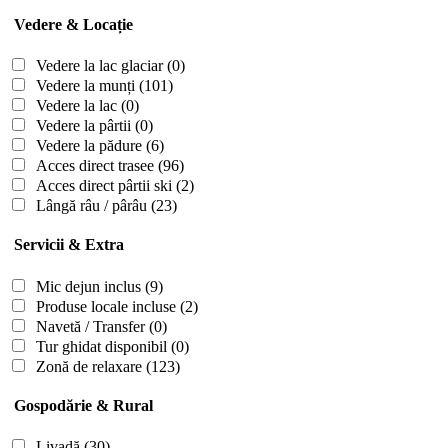
Vedere & Locație
Vedere la lac glaciar
(0)
Vedere la munți
(101)
Vedere la lac
(0)
Vedere la pârtii
(0)
Vedere la pădure
(6)
Acces direct trasee
(96)
Acces direct pârtii ski
(2)
Lângă râu / pârâu
(23)
Servicii & Extra
Mic dejun inclus
(9)
Produse locale incluse
(2)
Navetă / Transfer
(0)
Tur ghidat disponibil
(0)
Zonă de relaxare
(123)
Gospodărie & Rural
Livadă
(30)