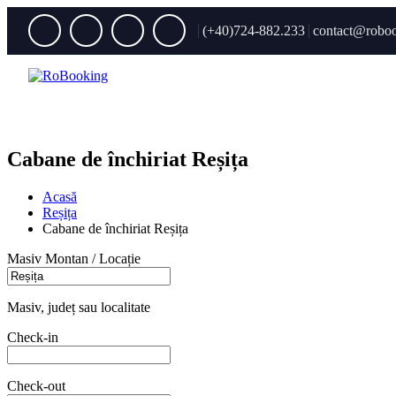
(+40)724-882.233
contact@roboo
Cabane de închiriat Reșița
Acasă
Reșița
Cabane de închiriat Reșița
Masiv Montan / Locație
Masiv, județ sau localitate
Check-in
Check-out