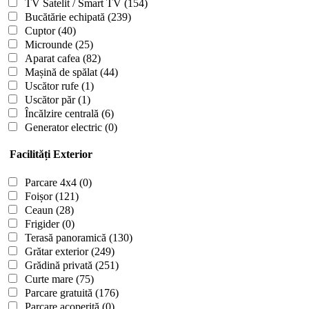
TV Satelit / Smart TV
(154)
Bucătărie echipată
(239)
Cuptor
(40)
Microunde
(25)
Aparat cafea
(82)
Mașină de spălat
(44)
Uscător rufe
(1)
Uscător păr
(1)
Încălzire centrală
(6)
Generator electric
(0)
Facilități Exterior
Parcare 4x4
(0)
Foișor
(121)
Ceaun
(28)
Frigider
(0)
Terasă panoramică
(130)
Grătar exterior
(249)
Grădină privată
(251)
Curte mare
(75)
Parcare gratuită
(176)
Parcare acoperită
(0)