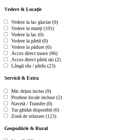
Vedere & Locație
Vedere la lac glaciar
(0)
Vedere la munți
(101)
Vedere la lac
(0)
Vedere la pârtii
(0)
Vedere la pădure
(6)
Acces direct trasee
(96)
Acces direct pârtii ski
(2)
Lângă râu / pârâu
(23)
Servicii & Extra
Mic dejun inclus
(9)
Produse locale incluse
(2)
Navetă / Transfer
(0)
Tur ghidat disponibil
(0)
Zonă de relaxare
(123)
Gospodărie & Rural