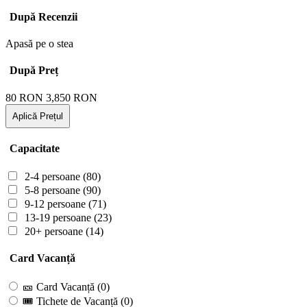
După Recenzii
Apasă pe o stea
După Preț
80
RON
3,850
RON
Aplică Prețul
Capacitate
2-4 persoane
(80)
5-8 persoane
(90)
9-12 persoane
(71)
13-19 persoane
(23)
20+ persoane
(14)
Card Vacanță
🎫 Card Vacanță
(0)
🎟 Tichete de Vacanță
(0)