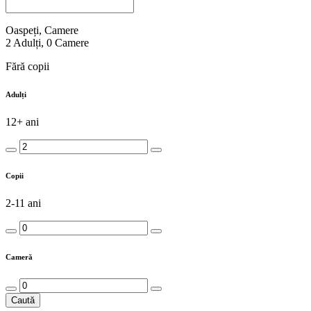
Oaspeți, Camere
2
Adulți
,
0
Camere
Fără copii
Adulți
12+ ani
Copii
2-11 ani
Cameră
Caută