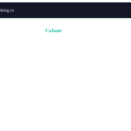
king.ro
Acasă
Hoteluri
Cabane
Tururi
Activități
Zbor