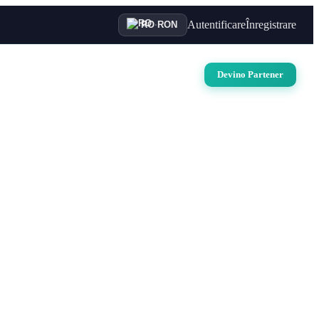
Autentificare
Înregistrare
RO
·
RON
uri
Auto
Croaziere
Contact
Devino Partener