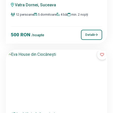
Vatra Dornei, Suceava
12 persoane
5 dormitoare
4 băi
min. 2 nopți
500 RON
Detalii
/noapte