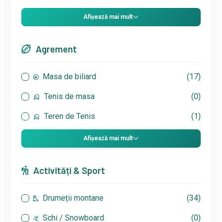
Afișează mai mult
Agrement
Masa de biliard
(17)
Tenis de masa
(0)
Teren de Tenis
(1)
Afișează mai mult
Activități & Sport
Drumeții montane
(34)
Schi / Snowboard
(0)