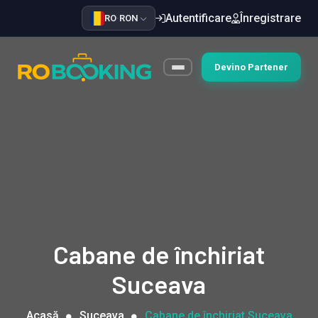
Autentificare
Înregistrare
RO
·
RON
Devino Partener
Cabane de închiriat
Suceava
Acasă
Suceava
Cabane de închiriat Suceava