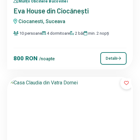
Munții Obcinele Bucovinei
Eva House din Ciocănești
Ciocanesti, Suceava
10 persoane
4 dormitoare
2 băi
min. 2 nopți
800 RON
Detalii
/noapte