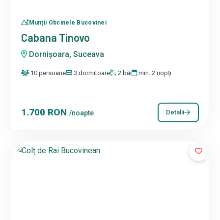
Munții Obcinele Bucovinei
Cabana Tinovo
Dornişoara, Suceava
10 persoane
3 dormitoare
2 băi
min. 2 nopți
1.700 RON
Detalii
/noapte