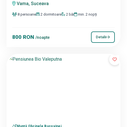
Vama, Suceava
8 persoane
2 dormitoare
2 băi
min. 2 nopți
800 RON
Detalii
/noapte
Munții Obcinele Bucovinei