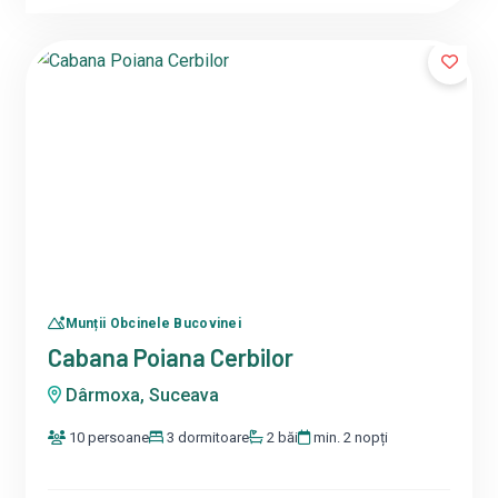
Munții Obcinele Bucovinei
Cabana Poiana Cerbilor
Dârmoxa, Suceava
10 persoane
3 dormitoare
2 băi
min. 2 nopți