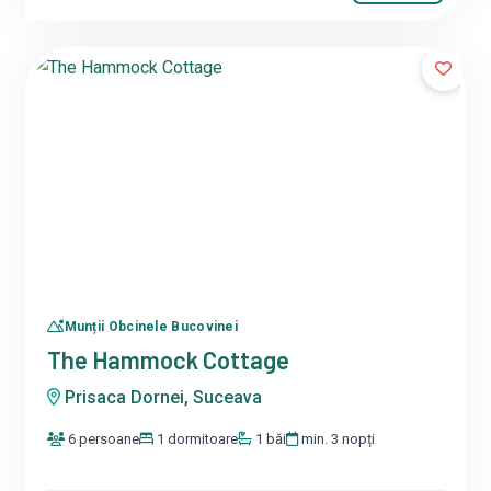
Munții Obcinele Bucovinei
The Hammock Cottage
Prisaca Dornei, Suceava
6 persoane
1 dormitoare
1 băi
min. 3 nopți