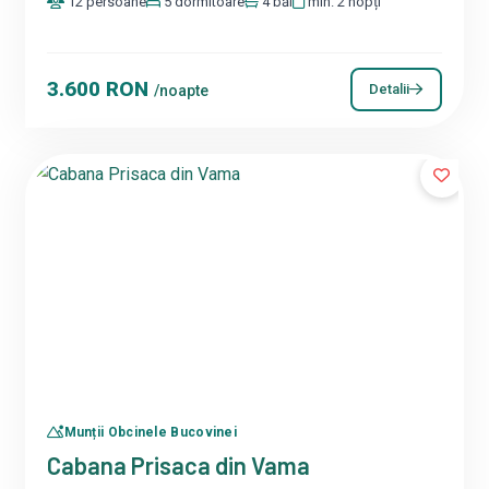
12 persoane
5 dormitoare
4 băi
min. 2 nopți
3.600 RON
Detalii
/noapte
Munții Obcinele Bucovinei
Cabana Prisaca din Vama