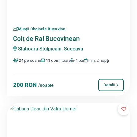
Munții Obcinele Bucovinei
Colț de Rai Bucovinean
Slatioara Stulpicani, Suceava
24 persoane
11 dormitoare
1 băi
min. 2 nopți
200 RON
Detalii
/noapte