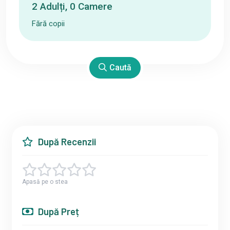
2
Adulți
,
0
Camere
Fără copii
Caută
După Recenzii
Apasă pe o stea
După Preț