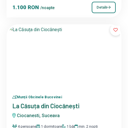
1.100 RON
Detalii
/noapte
Munții Obcinele Bucovinei
La Căsuța din Ciocănești
Ciocanesti, Suceava
4 persoane
1 dormitoare
1 băi
min. 2 nopți