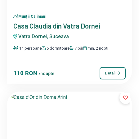
Munții Călimani
Casa Claudia din Vatra Dornei
Vatra Dornei, Suceava
14 persoane
6 dormitoare
7 băi
min. 2 nopți
110 RON
Detalii
/noapte