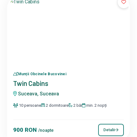
Munții Obcinele Bucovinei
Twin Cabins
Suceava, Suceava
10 persoane
2 dormitoare
2 băi
min. 2 nopți
900 RON
Detalii
/noapte