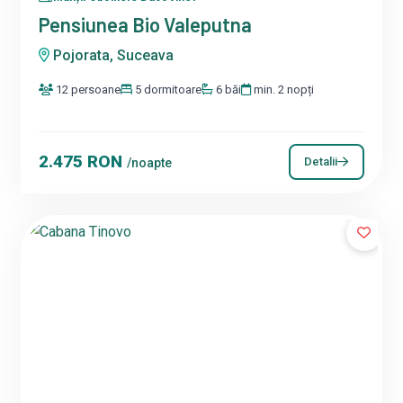
Pensiunea Bio Valeputna
Pojorata, Suceava
12 persoane
5 dormitoare
6 băi
min. 2 nopți
2.475 RON
Detalii
/noapte