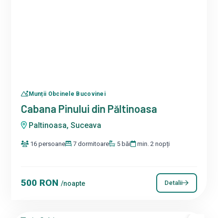
Munții Obcinele Bucovinei
Cabana Pinului din Păltinoasa
Paltinoasa, Suceava
16 persoane
7 dormitoare
5 băi
min. 2 nopți
500 RON
Detalii
/noapte