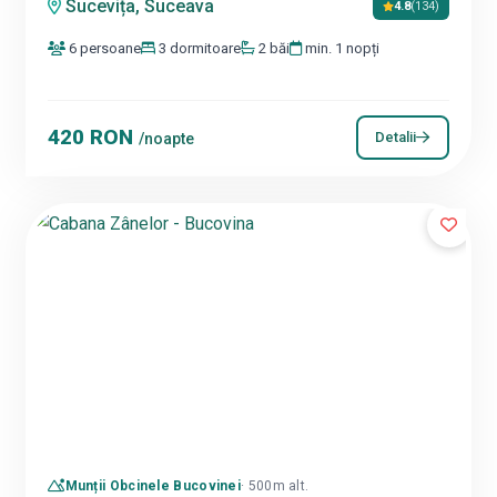
Sucevița, Suceava
4.8
(134)
6 persoane
3 dormitoare
2 băi
min. 1 nopți
420 RON
Detalii
/noapte
Munții Obcinele Bucovinei
· 500m alt.