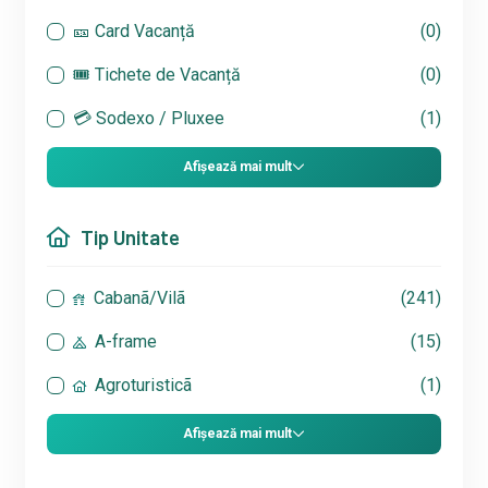
🎫 Card Vacanță
(0)
🎟 Tichete de Vacanță
(0)
💳 Sodexo / Pluxee
(1)
Afișează mai mult
Tip Unitate
Cabanã/Vilã
(241)
A-frame
(15)
Agroturisticã
(1)
Afișează mai mult