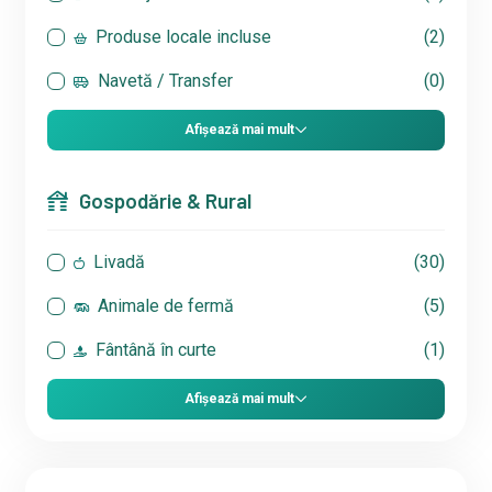
Produse locale incluse
(2)
Navetă / Transfer
(0)
Afișează mai mult
Gospodărie & Rural
Livadă
(30)
Animale de fermă
(5)
Fântână în curte
(1)
Afișează mai mult