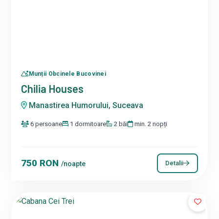
Munții Obcinele Bucovinei
Chilia Houses
Manastirea Humorului, Suceava
6 persoane
1 dormitoare
2 băi
min. 2 nopți
750 RON
Detalii
/noapte