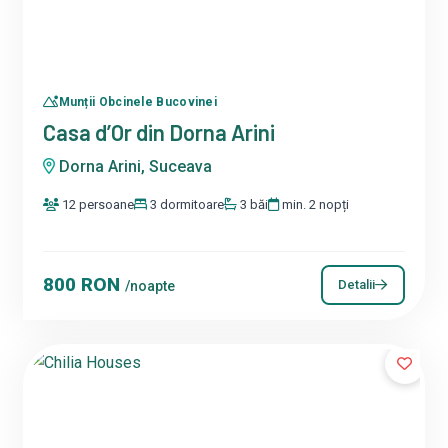
Munții Obcinele Bucovinei
Casa d’Or din Dorna Arini
Dorna Arini, Suceava
12 persoane
3 dormitoare
3 băi
min. 2 nopți
800 RON
Detalii
/noapte