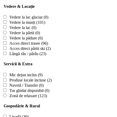
Vedere & Locație
Vedere la lac glaciar
(0)
Vedere la munți
(101)
Vedere la lac
(0)
Vedere la pârtii
(0)
Vedere la pădure
(6)
Acces direct trasee
(96)
Acces direct pârtii ski
(2)
Lângă râu / pârâu
(23)
Servicii & Extra
Mic dejun inclus
(9)
Produse locale incluse
(2)
Navetă / Transfer
(0)
Tur ghidat disponibil
(0)
Zonă de relaxare
(123)
Gospodărie & Rural
Livadă
(30)