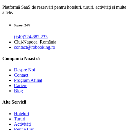
Platformă SaaS de rezervări pentru hoteluri, tururi, activități și multe
altele.
Suport 24/7
(+40)724-882.233
Cluj-Napoca, România
contact@robooking.ro
Compania Noastră
Despre Noi
Contact
Program Afiliat
Cariere
Blog
Alte Servicii
Hoteluri
Tururi
Activități
Rent a Car