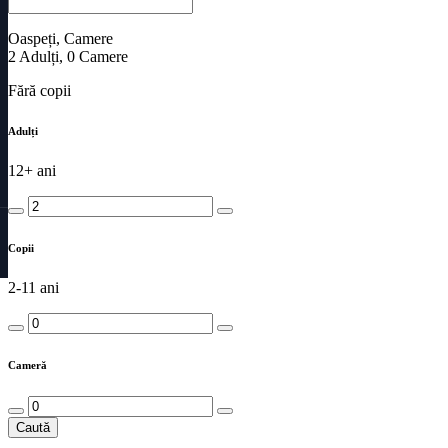
Oaspeți, Camere
2
Adulți
,
0
Camere
Fără copii
Adulți
12+ ani
Copii
2-11 ani
Cameră
Caută