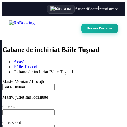
Autentificare
Înregistrare
RO
·
RON
Devino Partener
Cabane de închiriat Băile Tușnad
Acasă
Băile Tușnad
Cabane de închiriat Băile Tușnad
Masiv Montan / Locație
Masiv, județ sau localitate
Check-in
Check-out