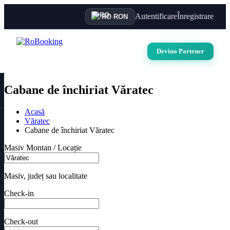
Autentificare
Înregistrare
RO
·
RON
Devino Partener
Cabane de închiriat Văratec
Acasă
Văratec
Cabane de închiriat Văratec
Masiv Montan / Locație
Masiv, județ sau localitate
Check-in
Check-out