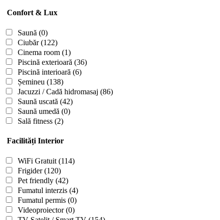
Confort & Lux
Saună
(0)
Ciubăr
(122)
Cinema room
(1)
Piscină exterioară
(36)
Piscină interioară
(6)
Șemineu
(138)
Jacuzzi / Cadă hidromasaj
(86)
Saună uscată
(42)
Saună umedă
(0)
Sală fitness
(2)
Facilități Interior
WiFi Gratuit
(114)
Frigider
(120)
Pet friendly
(42)
Fumatul interzis
(4)
Fumatul permis
(0)
Videoproiector
(0)
TV Satelit / Smart TV
(154)