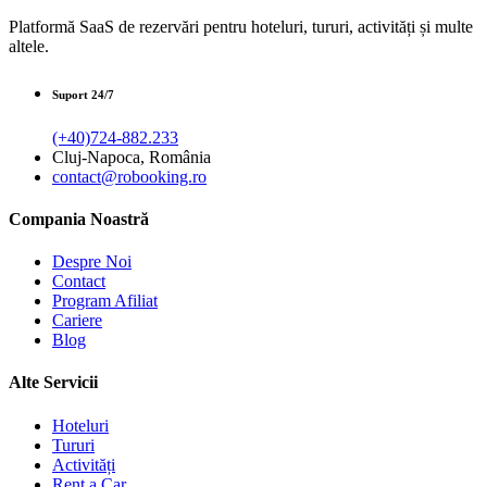
Platformă SaaS de rezervări pentru hoteluri, tururi, activități și multe
altele.
Suport 24/7
(+40)724-882.233
Cluj-Napoca, România
contact@robooking.ro
Compania Noastră
Despre Noi
Contact
Program Afiliat
Cariere
Blog
Alte Servicii
Hoteluri
Tururi
Activități
Rent a Car