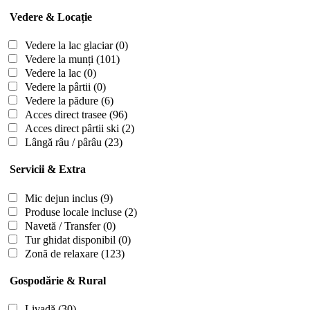
Vedere & Locație
Vedere la lac glaciar
(0)
Vedere la munți
(101)
Vedere la lac
(0)
Vedere la pârtii
(0)
Vedere la pădure
(6)
Acces direct trasee
(96)
Acces direct pârtii ski
(2)
Lângă râu / pârâu
(23)
Servicii & Extra
Mic dejun inclus
(9)
Produse locale incluse
(2)
Navetă / Transfer
(0)
Tur ghidat disponibil
(0)
Zonă de relaxare
(123)
Gospodărie & Rural
Livadă
(30)