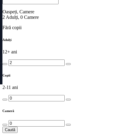
Oaspeți, Camere
2
Adulți
,
0
Camere
Fără copii
Adulți
12+ ani
Copii
2-11 ani
Cameră
Caută