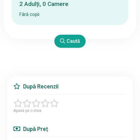
2
Adulți
,
0
Camere
Fără copii
Caută
După Recenzii
Apasă pe o stea
După Preț