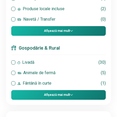
Produse locale incluse
(2)
Navetă / Transfer
(0)
Afișează mai mult
Gospodărie & Rural
Livadă
(30)
Animale de fermă
(5)
Fântână în curte
(1)
Afișează mai mult