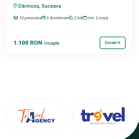
Dârmoxa, Suceava
10 persoane
3 dormitoare
2 băi
min. 2 nopți
1.100 RON
Detalii
/noapte