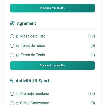
Afișează mai mult
Agrement
Masa de biliard
(17)
Tenis de masa
(0)
Teren de Tenis
(1)
Afișează mai mult
Activități & Sport
Drumeții montane
(34)
Schi / Snowboard
(0)