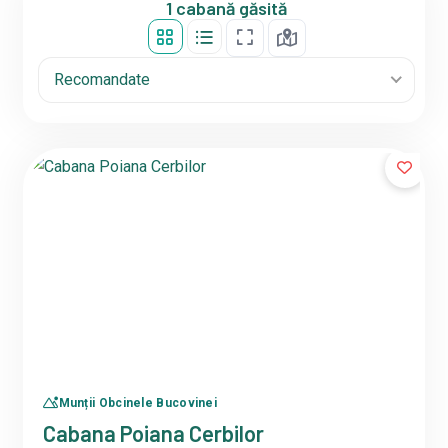
1 cabană găsită
Recomandate
Munții Obcinele Bucovinei
Cabana Poiana Cerbilor