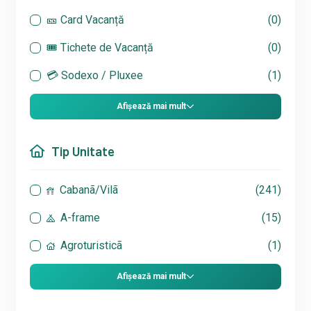
🎫 Card Vacanță
(0)
🎟 Tichete de Vacanță
(0)
💳 Sodexo / Pluxee
(1)
Afișează mai mult
Tip Unitate
Cabanã/Vilã
(241)
A-frame
(15)
Agroturisticã
(1)
Afișează mai mult