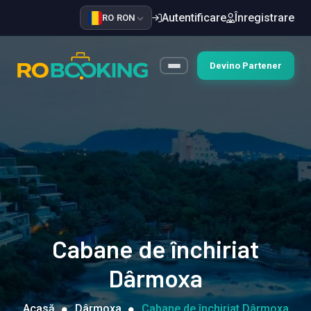
Autentificare
Înregistrare
RO
·
RON
Devino Partener
Cabane de închiriat
Dârmoxa
Acasă
Dârmoxa
Cabane de închiriat Dârmoxa