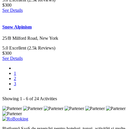
$300
See Details
Snow Alpinism
25/B Milford Road, New York
5.0
Excellent
(2.5k Reviews)
$300
See Details
1
2
3
Showing 1 - 6 of 24 Activities
Platformă SaaS de rezervări pentru hoteluri, tururi, activități și multe