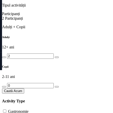
Tipul activității
Participanți
2
Participanți
Adulți + Copii
Adulți
12+ ani
Copii
2-11 ani
Caută Acum
Activity Type
Gastronomie