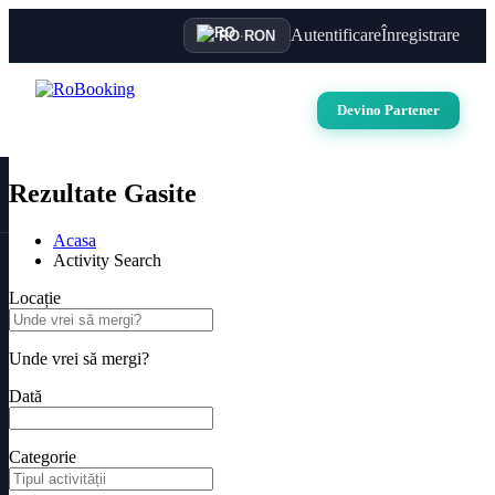
Autentificare
Înregistrare
RO
·
RON
Devino Partener
Rezultate Gasite
Acasa
Activity Search
Locație
Unde vrei să mergi?
Dată
Categorie