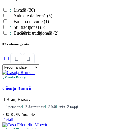
Livadă
(30)
Animale de fermă
(5)
Fântână în curte
(1)
Stil tradițional
(5)
Bucătărie tradițională
(2)
87 cabane găsite
Munții Bucegi
Căsuța Bunicii
Bran, Brașov
4 persoane
2 dormitoare
3 băi
min. 2 nopți
700 RON
/noapte
Detalii