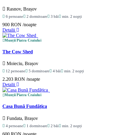
Rasnov, Brașov
6 persoane
2 dormitoare
3 băi
min. 2 nopți
900 RON
/noapte
Detalii
Munții Piatra Craiului
The Cow Shed
Moieciu, Brașov
12 persoane
5 dormitoare
4 băi
min. 2 nopți
2.203 RON
/noapte
Detalii
Munții Piatra Craiului
Casa Bună Fundățica
Fundata, Brașov
4 persoane
1 dormitoare
2 băi
min. 2 nopți
600 RON
/noapte