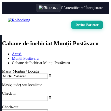
Autentificare
Înregistrare
RO
·
RON
Devino Partener
Cabane de închiriat Munții Postăvaru
Acasă
Munții Postăvaru
Cabane de închiriat Munții Postăvaru
Masiv Montan / Locație
Masiv, județ sau localitate
Check-in
Check-out