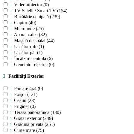
Videoproiector
(0)
TV Satelit / Smart TV
(154)
Bucătărie echipată
(239)
Cuptor
(40)
Microunde
(25)
Aparat cafea
(82)
Mașină de spălat
(44)
Uscător rufe
(1)
Uscător păr
(1)
Încălzire centrală
(6)
Generator electric
(0)
Facilități Exterior
Parcare 4x4
(0)
Foișor
(121)
Ceaun
(28)
Frigider
(0)
Terasă panoramică
(130)
Grătar exterior
(249)
Grădină privată
(251)
Curte mare
(75)