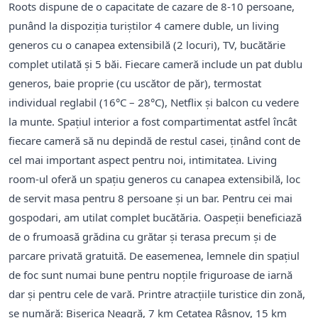
Roots dispune de o capacitate de cazare de 8-10 persoane,
punând la dispoziția turiștilor 4 camere duble, un living
generos cu o canapea extensibilă (2 locuri), TV, bucătărie
complet utilată și 5 băi. Fiecare cameră include un pat dublu
generos, baie proprie (cu uscător de păr), termostat
individual reglabil (16°C – 28°C), Netflix şi balcon cu vedere
la munte. Spațiul interior a fost compartimentat astfel încât
fiecare cameră să nu depindă de restul casei, ținând cont de
cel mai important aspect pentru noi, intimitatea. Living
room-ul oferă un spațiu generos cu canapea extensibilă, loc
de servit masa pentru 8 persoane și un bar. Pentru cei mai
gospodari, am utilat complet bucătăria. Oaspeții beneficiază
de o frumoasă grădina cu grătar și terasa precum și de
parcare privată gratuită. De easemenea, lemnele din spațiul
de foc sunt numai bune pentru nopțile friguroase de iarnă
dar și pentru cele de vară. Printre atracțiile turistice din zonă,
se numără: Biserica Neagră, 7 km Cetatea Râșnov, 15 km