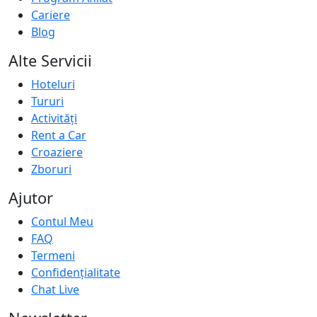
Cariere
Blog
Alte Servicii
Hoteluri
Tururi
Activități
Rent a Car
Croaziere
Zboruri
Ajutor
Contul Meu
FAQ
Termeni
Confidențialitate
Chat Live