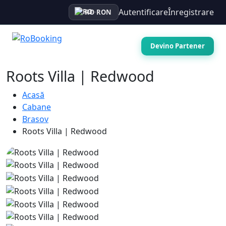
Autentificare
Înregistrare
RO
·
RON
Devino Partener
Roots Villa | Redwood
Acasă
Cabane
Brasov
Roots Villa | Redwood