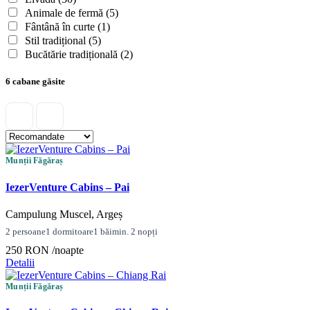
Animale de fermă
(5)
Fântână în curte
(1)
Stil tradițional
(5)
Bucătărie tradițională
(2)
6 cabane găsite
Munții Făgăraș
IezerVenture Cabins – Pai
Campulung Muscel, Argeș
2 persoane
1 dormitoare
1 băi
min. 2 nopți
250 RON
/noapte
Detalii
Munții Făgăraș