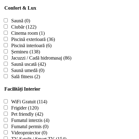
Confort & Lux
Saună
(0)
Ciubăr
(122)
Cinema room
(1)
Piscină exterioară
(36)
Piscină interioară
(6)
Șemineu
(138)
Jacuzzi / Cadă hidromasaj
(86)
Saună uscată
(42)
Saună umedă
(0)
Sală fitness
(2)
Facilități Interior
WiFi Gratuit
(114)
Frigider
(120)
Pet friendly
(42)
Fumatul interzis
(4)
Fumatul permis
(0)
Videoproiector
(0)
TV Satelit / Smart TV
(154)