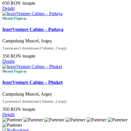
650 RON
/noapte
Detalii
Munții Făgăraș
IezerVenture Cabins – Pattaya
Campulung Muscel, Argeș
3 persoane
1 dormitoare
1 băi
min. 2 nopți
350 RON
/noapte
Detalii
Munții Făgăraș
IezerVenture Cabins – Phuket
Campulung Muscel, Argeș
3 persoane
1 dormitoare
1 băi
min. 2 nopți
350 RON
/noapte
Detalii