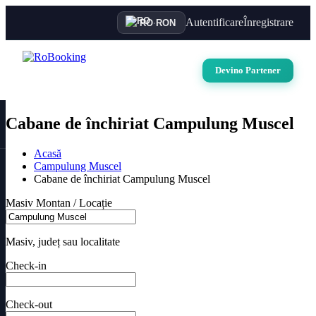
Autentificare
Înregistrare
RO
·
RON
Devino Partener
Cabane de închiriat Campulung Muscel
Acasă
Campulung Muscel
Cabane de închiriat Campulung Muscel
Masiv Montan / Locație
Masiv, județ sau localitate
Check-in
Check-out