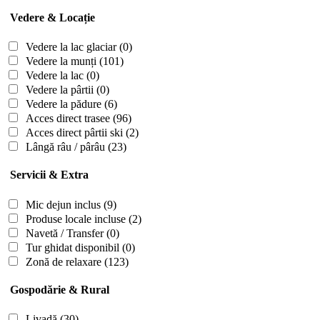
Vedere & Locație
Vedere la lac glaciar
(0)
Vedere la munți
(101)
Vedere la lac
(0)
Vedere la pârtii
(0)
Vedere la pădure
(6)
Acces direct trasee
(96)
Acces direct pârtii ski
(2)
Lângă râu / pârâu
(23)
Servicii & Extra
Mic dejun inclus
(9)
Produse locale incluse
(2)
Navetă / Transfer
(0)
Tur ghidat disponibil
(0)
Zonă de relaxare
(123)
Gospodărie & Rural
Livadă
(30)