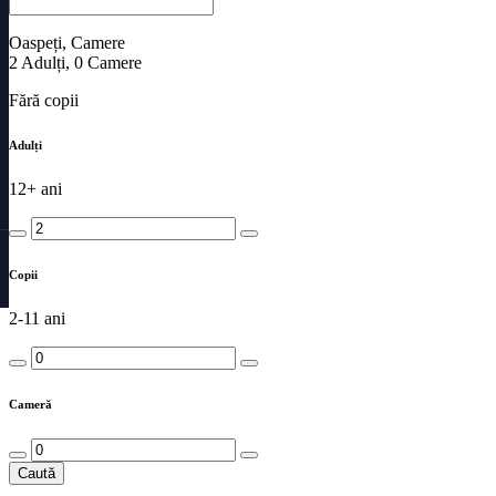
Oaspeți, Camere
2
Adulți
,
0
Camere
Fără copii
Adulți
12+ ani
Copii
2-11 ani
Cameră
Caută