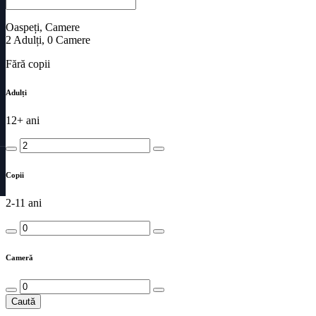
Oaspeți, Camere
2
Adulți
,
0
Camere
Fără copii
Adulți
12+ ani
Copii
2-11 ani
Cameră
Caută