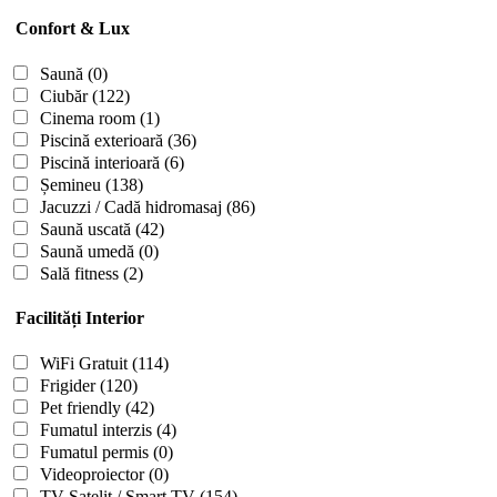
Confort & Lux
Saună
(0)
Ciubăr
(122)
Cinema room
(1)
Piscină exterioară
(36)
Piscină interioară
(6)
Șemineu
(138)
Jacuzzi / Cadă hidromasaj
(86)
Saună uscată
(42)
Saună umedă
(0)
Sală fitness
(2)
Facilități Interior
WiFi Gratuit
(114)
Frigider
(120)
Pet friendly
(42)
Fumatul interzis
(4)
Fumatul permis
(0)
Videoproiector
(0)
TV Satelit / Smart TV
(154)