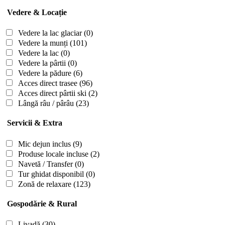
Vedere & Locație
Vedere la lac glaciar
(0)
Vedere la munți
(101)
Vedere la lac
(0)
Vedere la pârtii
(0)
Vedere la pădure
(6)
Acces direct trasee
(96)
Acces direct pârtii ski
(2)
Lângă râu / pârâu
(23)
Servicii & Extra
Mic dejun inclus
(9)
Produse locale incluse
(2)
Navetă / Transfer
(0)
Tur ghidat disponibil
(0)
Zonă de relaxare
(123)
Gospodărie & Rural
Livadă
(30)