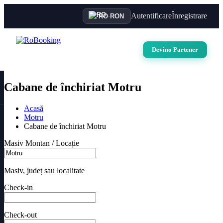
Autentificare
Înregistrare
RO
·
RON
Devino Partener
Cabane de închiriat Motru
Acasă
Motru
Cabane de închiriat Motru
Masiv Montan / Locație
Masiv, județ sau localitate
Check-in
Check-out