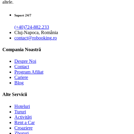
altele.
Suport 24/7
(+40)724-882.233
Cluj-Napoca, România
contact@robooking.ro
Compania Noastră
Despre Noi
Contact
Program Afiliat
Cariere
Blog
Alte Servicii
Hoteluri
Tururi
Activități
Rent a Car
Croaziere
Zboruri