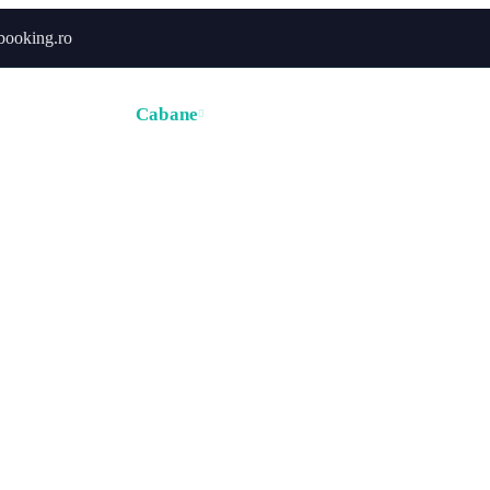
booking.ro
ă
Hoteluri
Cabane
Tururi
Activități
Zborur