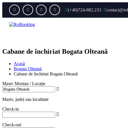
(+40)724-882.233
contact@ro
Acas
Cabane de închiriat Bogata Olteană
Acasă
Bogata Olteană
Cabane de închiriat Bogata Olteană
Masiv Montan / Locație
Masiv, județ sau localitate
Check-in
Check-out