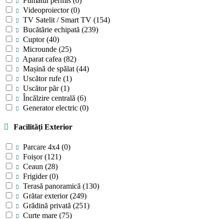
Fumatul permis
(0)
Videoproiector
(0)
TV Satelit / Smart TV
(154)
Bucătărie echipată
(239)
Cuptor
(40)
Microunde
(25)
Aparat cafea
(82)
Mașină de spălat
(44)
Uscător rufe
(1)
Uscător păr
(1)
Încălzire centrală
(6)
Generator electric
(0)
Facilități Exterior
Parcare 4x4
(0)
Foișor
(121)
Ceaun
(28)
Frigider
(0)
Terasă panoramică
(130)
Grătar exterior
(249)
Grădină privată
(251)
Curte mare
(75)