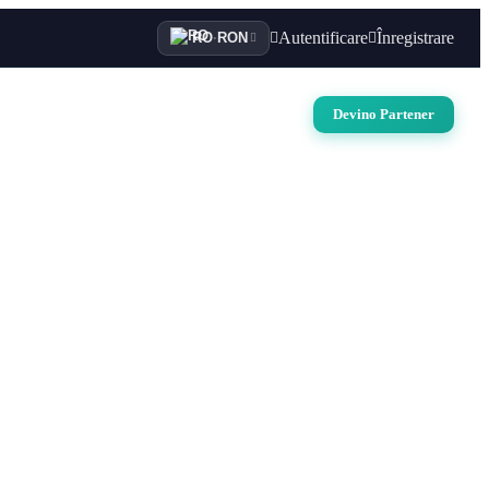
Autentificare
Înregistrare
RO
·
RON
i
Auto
Croaziere
Contact
Devino Partener