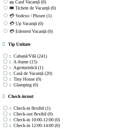
🎫 Card Vacanță
(0)
🎟 Tichete de Vacanță
(0)
💳 Sodexo / Pluxee
(1)
💳 Up Vacanță
(0)
💳 Edenred Vacanță
(0)
Tip Unitate
Cabanã/Vilã
(241)
A-frame
(15)
Agroturisticã
(1)
Casã de Vacanță
(20)
Tiny House
(0)
Glamping
(0)
Check-in/out
Check-in flexibil
(1)
Check-out flexibil
(0)
Check-in 10:00-12:00
(0)
Check-in 12:00-14:00
(0)