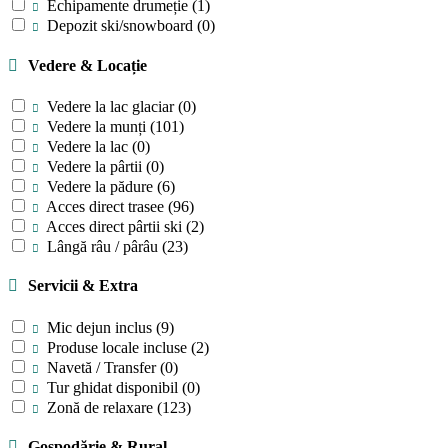
Echipamente drumeție
(1)
Depozit ski/snowboard
(0)
Vedere & Locație
Vedere la lac glaciar
(0)
Vedere la munți
(101)
Vedere la lac
(0)
Vedere la pârtii
(0)
Vedere la pădure
(6)
Acces direct trasee
(96)
Acces direct pârtii ski
(2)
Lângă râu / pârâu
(23)
Servicii & Extra
Mic dejun inclus
(9)
Produse locale incluse
(2)
Navetă / Transfer
(0)
Tur ghidat disponibil
(0)
Zonă de relaxare
(123)
Gospodărie & Rural