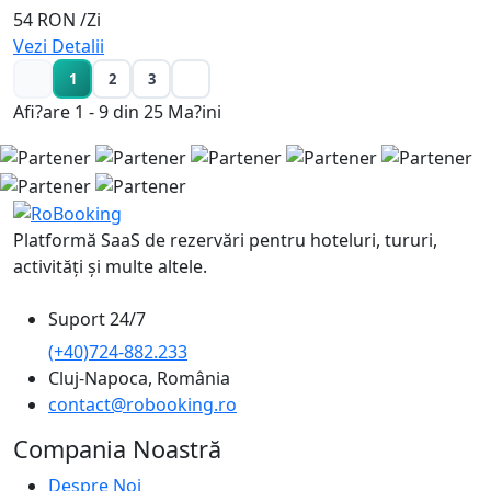
54 RON
/Zi
Vezi Detalii
1
2
3
Afi?are 1 - 9 din 25 Ma?ini
Platformă SaaS de rezervări pentru hoteluri, tururi,
activități și multe altele.
Suport 24/7
(+40)724-882.233
Cluj-Napoca, România
contact@robooking.ro
Compania Noastră
Despre Noi