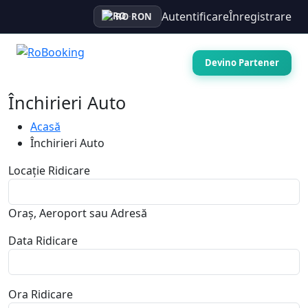
Autentificare
Înregistrare
RO
·
RON
Devino Partener
Închirieri Auto
Acasă
Închirieri Auto
Locație Ridicare
Oraș, Aeroport sau Adresă
Data Ridicare
Ora Ridicare