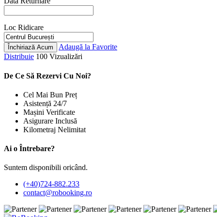
Data Returnare
Loc Ridicare
Adaugă la Favorite
Închiriază Acum
Distribuie
100 Vizualizări
De Ce Să Rezervi Cu Noi?
Cel Mai Bun Preț
Asistență 24/7
Mașini Verificate
Asigurare Inclusă
Kilometraj Nelimitat
Ai o Întrebare?
Suntem disponibili oricând.
(+40)724-882.233
contact@robooking.ro