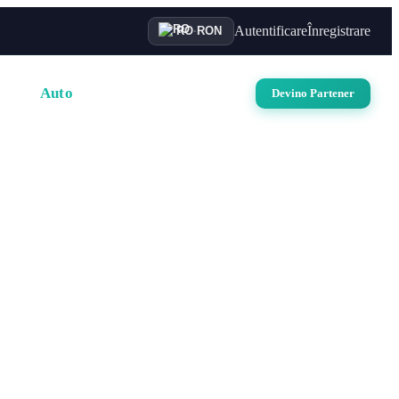
Autentificare
Înregistrare
RO
·
RON
uri
Auto
Croaziere
Contact
Devino Partener