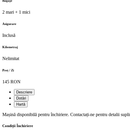
Bagaje
2 mari + 1 mici
Asigurare
Inclusă
Kilometraj
Nelimitat
Preț / Zi
145 RON
Descriere
Dotări
Hartă
Mașină disponibilă pentru închiriere. Contactați-ne pentru detalii supl
Condiții Închiriere