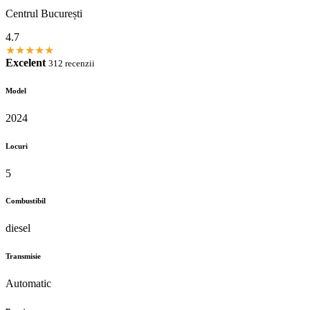
Centrul București
4.7
★
★
★
★
★
Excelent
312 recenzii
Model
2024
Locuri
5
Combustibil
diesel
Transmisie
Automatic