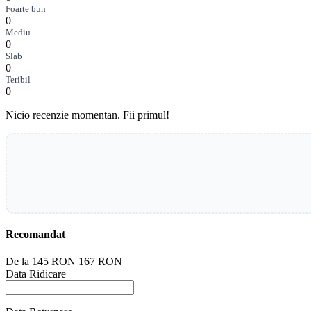
Foarte bun
0
Mediu
0
Slab
0
Teribil
0
Nicio recenzie momentan. Fii primul!
Recomandat
De la
145 RON
167 RON
Data Ridicare