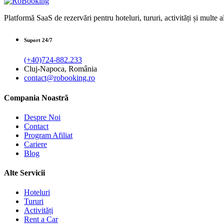
Platformă SaaS de rezervări pentru hoteluri, tururi, activități și multe al
Suport 24/7
(+40)724-882.233
Cluj-Napoca, România
contact@robooking.ro
Compania Noastră
Despre Noi
Contact
Program Afiliat
Cariere
Blog
Alte Servicii
Hoteluri
Tururi
Activități
Rent a Car